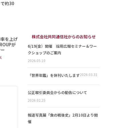
で約30
株式会社共同通信社からのお知らせ
約率を上げ
OUPが
6/19(金）開催 採用広報セミナー＆ワー
ナー
クショップのご案内
ス
2026.05.10
2026.03.31
「世界年鑑」を休刊いたします
公正取引委員会からの勧告について
2026.02.25
報道写真展「食の戦後史」2月10日より開
催