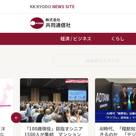
KK KYODO
NEWS SITE
経済 / ビジネス
くらし
トップページ
編集部のおすすめ
お知らせ
東洋
「100歳現役」目指すシニア
AI時代、「暗黙
な
1500人が集結 マンション
きるのか 「デジ