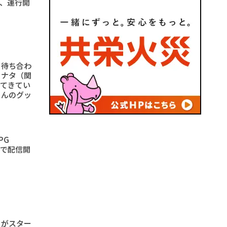
形、運行開
と待ち合わ
ヒナタ（関
ってきてい
さんのグッ
RPG
idで配信開
」がスター