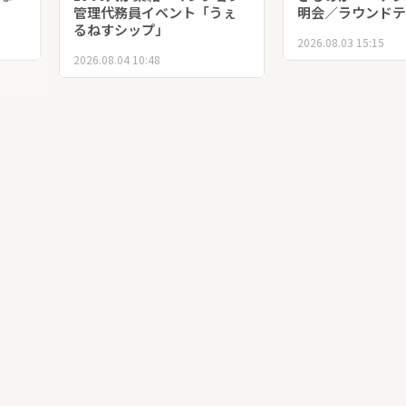
管理代務員イベント「うぇ
明会／ラウンドテ
るねすシップ」
2026.08.03 15:15
2026.08.04 10:48
東洋
細菌の個性を知る 鬼頭弥
離島の高校生たち
な
生 農学博士 連載「口福の
り、離島の魅力を
源」
う！ 「アイラン
サミット」、202
2026.08.05 12:31
オンラインで開催
2026.08.04 10:52