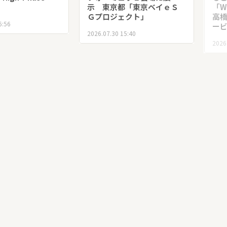
示 東京都「東京ベイｅＳ
「W
Ｇプロジェクト」
高
6:56
ー
2026.07.30 15:40
2026
車「ツナグルマ」
福井県立恐竜博物館、開館
隣
ュラＥ会場に展
25周年で新ロゴ募集 年間
赤堀
都「東京ベイｅＳ
入館者130万人超の人気施設
載
ェクト」
が新たなシンボルづくりへ
2026
5:40
2026.07.29 16:31