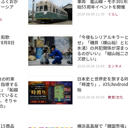
「ふくおか
車両 嵐山線・モボ301
ソーシア
始55周年イベントを開催
2026.08.06 11:30
くらし
ス
と和歌
「今夜もシリアルキラー
8月8日
せ」「磯貝（横山裕）と
水渚）の共犯関係が深ま
るのがいい」「縦山裕二
ズ欲しい」
2026.08.06 10:00
エンタメ
急の約束
日本史と世界史を旅する
を指導する
「時渡り」、iOS/Andro
た」「船越
始
似ていると
2026.08.06 09:00
教育/文化
て、そりゃ
の」
15商品
横浜高島屋で「韓国市場