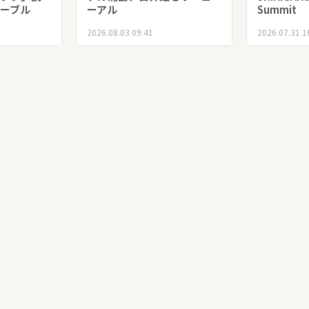
ーブル
ーアル
Summit
2026.08.03 09:41
2026.07.31 1
がつなが
紀伊勝浦の魅力を堪能 ホ
未来の山
発信しよ
テル浦島、日昇館をリニュ
フォーミ
ダー高校生
ーアル
示 東京
7年1月に
Ｇプロジ
2026.08.03 09:41
2026.07.30 1