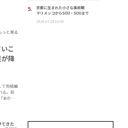
5.
京都に生まれた小さな美術館
マリメッコからSOU・SOUまで
2026.07.24 10:00
もっと見る
ていこ
星が降
して完結編
れる。前
『あの…
けてきた