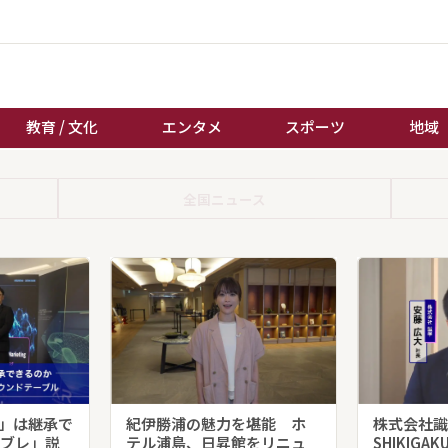
教育 / 文化
エンタメ
スポーツ
地域
経済 / ビジネス
誰もが輝いて働く社会へ
全国ニュース
くらし
天皇杯サッカー
教育 / 文化
オートレース
エンタメ
競輪
スポーツ
ボートレース
地域
棋王戦
キーパーソン
女流本因坊戦
知」は継承で
紀伊勝浦の魅力を堪能 ホ
株式会社識
ブレ」説
テル浦島、日昇館をリニュ
SHIKIGAKU