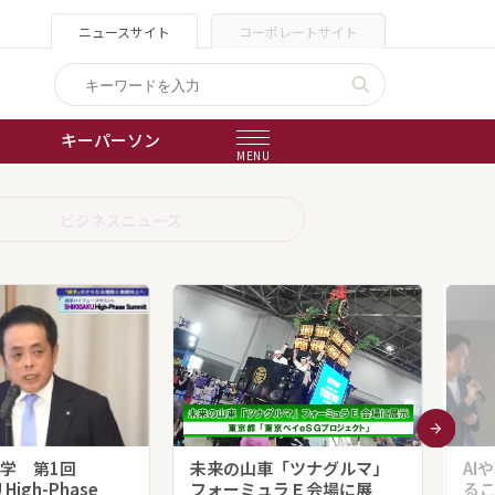
ニュースサイト
コーポレートサイト
キーパーソン
MENU
出版物
ビジネスニュース
会社概要
学 第1回
未来の山車「ツナグルマ」
AI
 High-Phase
フォーミュラＥ会場に展
る