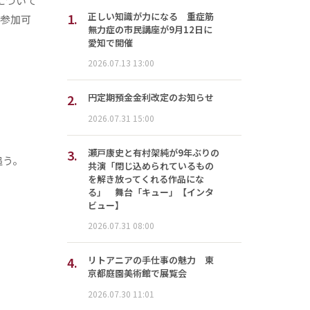
について
1.
正しい知識が力になる 重症筋
参加可
無力症の市民講座が9月12日に
愛知で開催
2026.07.13 13:00
2.
円定期預金金利改定のお知らせ
2026.07.31 15:00
3.
瀬戸康史と有村架純が9年ぶりの
追う。
共演「閉じ込められているもの
を解き放ってくれる作品にな
る」 舞台「キュー」【インタ
ビュー】
2026.07.31 08:00
4.
リトアニアの手仕事の魅力 東
京都庭園美術館で展覧会
2026.07.30 11:01