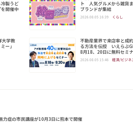
ら冷製うど
ト 人気グルメから雑貨ま
”を開催中
ブランドが集結
2026.08.05 16:39
くらし
洋大学教
不動産業界で来店率と成
ノミー」
る方法を伝授 いえらぶGR
8月18、20日に無料セミ
2026.08.05 15:46
経済/ビジネ
無力症の市民講座が10月3日に熊本で開催