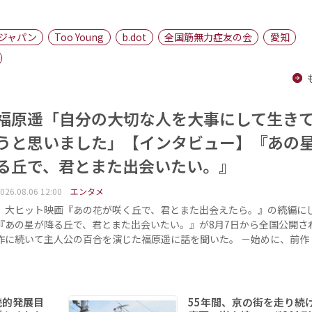
ジャパン
Too Young
b.dot
全国筋無力症友の会
愛知
福原遥「自分の大切な人を大事にして生き
うと思いました」【インタビュー】『あの
る丘で、君とまた出会いたい。』
026.08.06 12:00
エンタメ
大ヒット映画『あの花が咲く丘で、君とまた出会えたら。』の続編に
『あの星が降る丘で、君とまた出会いたい。』が8月7日から全国公開さ
作に続いて主人公の百合を演じた福原遥に話を聞いた。 －始めに、前作
続的発展目
55年間、京の街を走り続