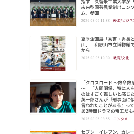
指す 久留米工業大学が
未来型園芸農業創出コン
ム」参画
2026.08.06 11:33
経済/ビジネ
夏季企画展「秀吉・秀長
山」 和歌山市立博物館で
から
2026.08.06 10:30
教育/文化
「クロスロード ～救命救
～」「人間関係、特に人
のはすごく難しいと感じ
英一郎さんが『刑事面に
言われたことがある』っ
あ2時間ドラマの帝王だも
2026.08.06 09:55
エンタメ
セブン‐イレブン、カレー