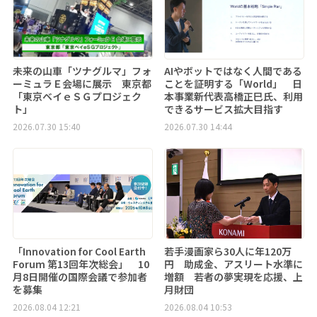
未来の山車「ツナグルマ」フォ
AIやボットではなく人間である
ーミュラＥ会場に展示 東京都
ことを証明する「World」 日
「東京ベイｅＳＧプロジェク
本事業新代表高橋正巳氏、利用
ト」
できるサービス拡大目指す
2026.07.30 15:40
2026.07.30 14:44
「Innovation for Cool Earth
若手漫画家ら30人に年120万
Forum 第13回年次総会」 10
円 助成金、アスリート水準に
月8日開催の国際会議で参加者
増額 若者の夢実現を応援、上
を募集
月財団
2026.08.04 12:21
2026.08.04 10:53