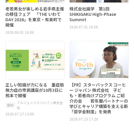
老若男女が楽しめる岩手県主催
株式会社識学 第1回
の移住フェア 「THE いわて
SHIKIGAKU High-Phase
DAY 2026」を東京・有楽町で
Summit
開催
2026.07.31 16:56
2026.08.01 10:00
正しい知識が力になる 重症筋
【PR】スターバックス コーヒ
無力症の市民講座が10月3日に
ー ジャパン 株式会社 子ど
熊本で開催
も・若者向けプログラム ご紹
介の会 若年層パートナーの
アルジェニクスジャパン株式会
提供
学びとキャリア構築を支える新
社
「奨学金制度」を発表
2026.07.27 13:00
2026.07.23 17:20