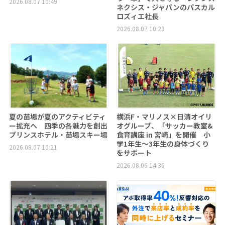
2026.08.07 10:49
ネクシス・ジャパンのパスカル
ロズィエ社長
2026.08.07 10:23
夏の苗場が夏のアクティビティ
横浜F・マリノス×日清オイリ
ー拡充へ 四季の各魅力を創出
オグループ、「サッカー教室&
プリンスホテル・苗場スキー場
食育講座 in 宮崎」を開催 小
学1年生～3年生の身体づくり
2026.08.07 10:21
をサポート
2026.08.06 14:36