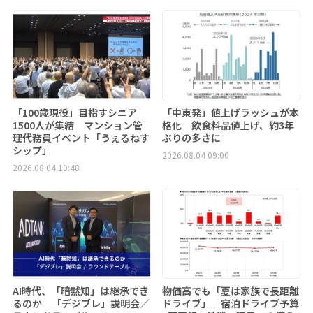
「100歳現役」目指すシニア
「中東発」値上げラッシュが本
1500人が集結 マンション管
格化 飲食料品値上げ、約3年
理代務員イベント「うぇるねす
ぶりの多さに
シップ」
2026.08.04 09:00
2026.08.04 10:48
AI時代、「暗黙知」は継承でき
物価高でも「夏は家族で長距離
るのか 「デジブレ」説明会／
ドライブ」 宿泊ドライブ予算