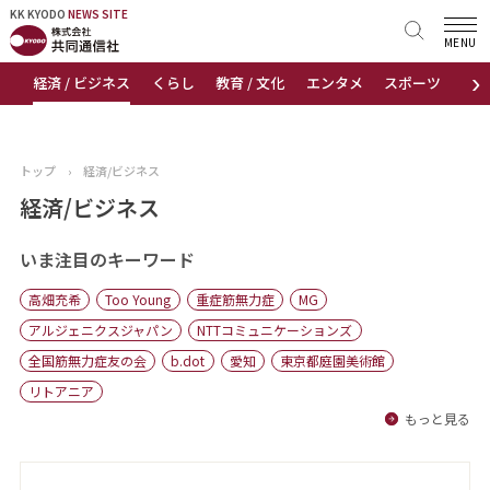
KK KYODO
KK KYODO
NEWS SITE
NEWS SITE
MENU
›
経済 / ビジネス
くらし
教育 / 文化
エンタメ
スポーツ
地
トップページ
お知らせ
トップ
›
経済/ビジネス
ニュース
経済/ビジネス
おすすめコンテンツ
いま注目のキーワード
高畑充希
Too Young
重症筋無力症
MG
出版物
アルジェニクスジャパン
NTTコミュニケーションズ
全国筋無力症友の会
b.dot
愛知
東京都庭園美術館
会社概要
リトアニア
もっと見る