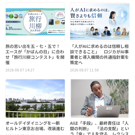
旅の思い出を五・七・五で！
「人がAIに求めるのは信頼し相
エースが「かばんの日」に合わ
談できること」 ロジカがAI事
せ「旅行川柳コンテスト」を開
業者と導入機関の共通指針案を
催
策定へ
2026.08.07 14:27
2026.08.07 11:50
オールデイダイニングを一新
AIは「手段」、最終責任は「人
ヒルトン東京お台場、改装進む
間の判断」 「法の支配」とい
う「傘」で人を守る レクシス