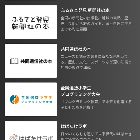
ふるさと発見 新聞社の本
全国の新聞社の出版物。地域の自然、歴
史、民俗から旅のガイド、郷土料理に至る
まで多彩に展開
共同通信社の本
ニュースと情報の世界に新たな光を当て
る。歴史、文化、スポーツなど深い知識と
独自の視点で構成
全国選抜小学生
プログラミング大会
「プログラミング教育」で未来を創造する
子どもたちを応援！！
はばたけラボ
日々のくらしを通じて未来世代のはばたき
を応援するプロジェクト