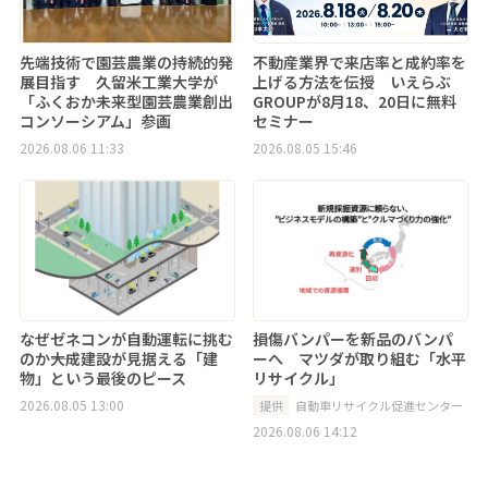
先端技術で園芸農業の持続的発
不動産業界で来店率と成約率を
展目指す 久留米工業大学が
上げる方法を伝授 いえらぶ
「ふくおか未来型園芸農業創出
GROUPが8月18、20日に無料
コンソーシアム」参画
セミナー
2026.08.06 11:33
2026.08.05 15:46
なぜゼネコンが自動運転に挑む
損傷バンパーを新品のバンパ
のか――大成建設が見据える「建
ーへ マツダが取り組む「水平
物」という最後のピース
リサイクル」
2026.08.05 13:00
提供
自動車リサイクル促進センター
2026.08.06 14:12