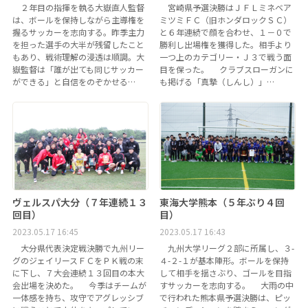
２年目の指揮を執る大嶽直人監督
宮崎県予選決勝はＪＦＬミネベア
は、ボールを保持しながら主導権を
ミツミＦＣ（旧ホンダロックＳＣ）
握るサッカーを志向する。昨季主力
と６年連続で顔を合わせ、１－０で
を担った選手の大半が残留したこと
勝利し出場権を獲得した。相手より
もあり、戦術理解の浸透は順調。大
一つ上のカテゴリー・Ｊ３で戦う面
嶽監督は「誰が出ても同じサッカー
目を保った。 クラブスローガンに
ができる」と自信をのぞかせる…
も掲げる「真摯（しんし）」…
ヴェルスパ大分（７年連続１３
東海大学熊本（５年ぶり４回
回目）
目）
2023.05.17 16:45
2023.05.17 16:43
大分県代表決定戦決勝で九州リー
九州大学リーグ２部に所属し、３-
グのジェイリースＦＣをＰＫ戦の末
４-２-１が基本陣形。ボールを保持
に下し、７大会連続１３回目の本大
して相手を揺さぶり、ゴールを目指
会出場を決めた。 今季はチームが
すサッカーを志向する。 大雨の中
一体感を持ち、攻守でアグレッシブ
で行われた熊本県予選決勝は、ピッ