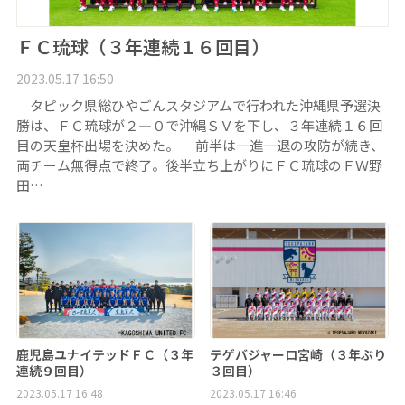
ＦＣ琉球（３年連続１６回目）
2023.05.17 16:50
タピック県総ひやごんスタジアムで行われた沖縄県予選決
勝は、ＦＣ琉球が２―０で沖縄ＳＶを下し、３年連続１６回
目の天皇杯出場を決めた。 前半は一進一退の攻防が続き、
両チーム無得点で終了。後半立ち上がりにＦＣ琉球のＦＷ野
田…
鹿児島ユナイテッドＦＣ（３年
テゲバジャーロ宮崎（３年ぶり
連続９回目）
３回目）
2023.05.17 16:48
2023.05.17 16:46