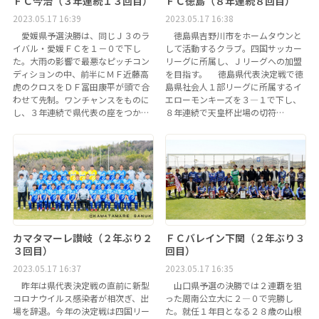
ＦＣ今治（３年連続１３回目）
ＦＣ徳島（８年連続８回目）
2023.05.17 16:39
2023.05.17 16:38
愛媛県予選決勝は、同じＪ３のラ
徳島県吉野川市をホームタウンと
イバル・愛媛ＦＣを１－０で下し
して活動するクラブ。四国サッカー
た。大雨の影響で最悪なピッチコン
リーグに所属し、Ｊリーグへの加盟
ディションの中、前半にＭＦ近藤高
を目指す。 徳島県代表決定戦で徳
虎のクロスをＤＦ冨田康平が頭で合
島県社会人１部リーグに所属するイ
わせて先制。ワンチャンスをものに
エローモンキーズを３―１で下し、
し、３年連続で県代表の座をつか…
８年連続で天皇杯出場の切符…
カマタマーレ讃岐（２年ぶり２
ＦＣバレイン下関（２年ぶり３
３回目）
回目）
2023.05.17 16:37
2023.05.17 16:35
昨年は県代表決定戦の直前に新型
山口県予選の決勝では２連覇を狙
コロナウイルス感染者が相次ぎ、出
った周南公立大に２―０で完勝し
場を辞退。今年の決定戦は四国リー
た。就任１年目となる２８歳の山根