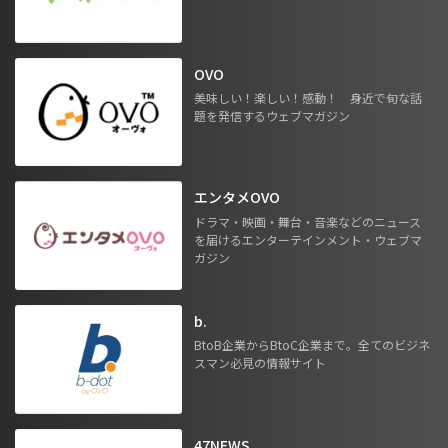
OVO
美味しい！楽しい！感動！ 身近で旬な話
題を発信するウェブマガジン
エンタメOVO
ドラマ・映画・舞台・音楽などのニュース
を届けるエンターテインメント・ウェブマ
ガジン
b.
BtoB企業からBtoC企業まで。全てのビジネ
スマン必見の情報サイト
47NEWS