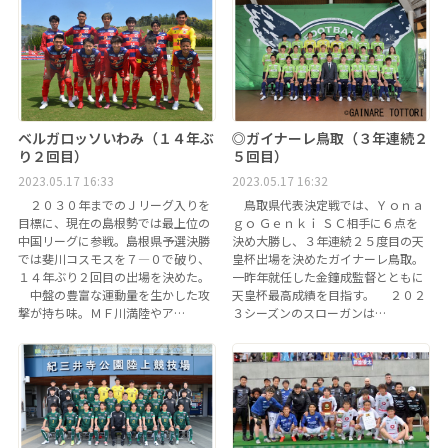
ベルガロッソいわみ（１４年ぶ
◎ガイナーレ鳥取（３年連続２
り２回目）
５回目）
2023.05.17 16:33
2023.05.17 16:32
２０３０年までのＪリーグ入りを
鳥取県代表決定戦では、Ｙｏｎａ
目標に、現在の島根勢では最上位の
ｇｏ Ｇｅｎｋｉ ＳＣ相手に６点を
中国リーグに参戦。島根県予選決勝
決め大勝し、３年連続２５度目の天
では斐川コスモスを７―０で破り、
皇杯出場を決めたガイナーレ鳥取。
１４年ぶり２回目の出場を決めた。
一昨年就任した金鐘成監督とともに
中盤の豊富な運動量を生かした攻
天皇杯最高成績を目指す。 ２０２
撃が持ち味。ＭＦ川満陸やア…
３シーズンのスローガンは…