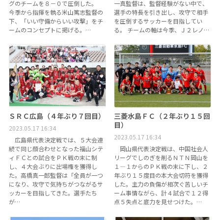
グのチームを８－０で圧倒した。
一真監督は、監督経験がない中で、
今季から指揮を執る米山篤志監督の
選手の特長を引き出し、攻守で相手
下、「いい守備からいい攻撃」をチ
を圧倒するサッカーを目指してい
ームのコンセプトに掲げる。…
る。 チームの軸は今季、Ｊ２レノ…
ＳＲＣ広島（４年ぶり７回目）
三菱水島ＦＣ（２年ぶり１５回
目）
2023.05.17 16:34
2023.05.17 16:34
広島県代表決定戦では、５大会連
続で同じ顔合わせとなった福山シテ
岡山県代表決定戦は、中国社会人
ィＦＣとの試合をＰＫ戦の末に制
リーグでしのぎを削るＮＴＮ岡山を
し、４大会ぶりに出場権を獲得し
１―１からのＰＫ戦の末に下し、２
た。高橋真一郎監督は「全員が一つ
年ぶり１５度目の本大会切符を獲得
になり、攻守で気持ちがつながるサ
した。主力の負傷が相次ぐ苦しいチ
ッカーを目指してきた。選手たち
ーム事情ながら、計４試合で１２得
が…
点５失点と底力を見せつけた。…