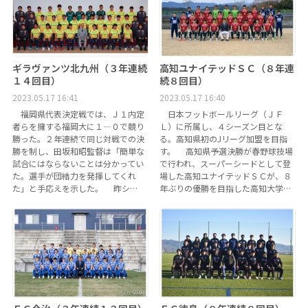
ギラヴァンツ北九州（３年連続
高知ユナイテッドＳＣ（８年連
１４回目）
続８回目）
2023.05.17 16:41
2023.05.17 16:40
福岡県代表決定戦では、Ｊ１内定
日本フットボールリーグ（ＪＦ
者らを擁する福岡大に１―０で競り
Ｌ）に所属し、４シーズン目とな
勝った。２年連続で同じ対戦での決
る。高知県初のJリーグ加盟を目指
勝を制し、田坂和昭監督は「簡単な
す。 高知県予選決勝が春野球技場
試合にはならないことは分かってい
で行われ、スーパーシードとして登
た。選手が団結力を発揮してくれ
場した高知ユナイテッドＳＣが、８
た」と手応えを示した。 昨シ…
年ぶりの優勝を目指した高知大学…