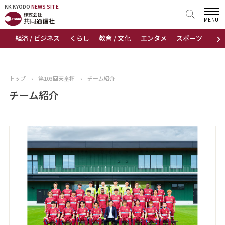
KK KYODO
KK KYODO
NEWS SITE
NEWS SITE
MENU
›
経済 / ビジネス
くらし
教育 / 文化
エンタメ
スポーツ
地
トップページ
お知らせ
トップ
›
第103回天皇杯
›
チーム紹介
ニュース
チーム紹介
おすすめコンテンツ
出版物
会社概要