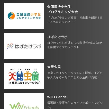
全国選抜小学生
プログラミング大会
「プログラミング教育」で未来を創造する
子どもたちを応援！！
はばたけラボ
日々のくらしを通じて未来世代のはばたき
を応援するプロジェクト
大昆虫展
東京スカイツリータウンにて開催。子ども
も大人もみんなで楽しめる企画が満載！
Will Friends
看護職・看護学生のライフサポートマガジ
ン。