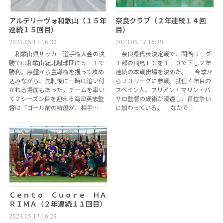
アルテリーヴォ和歌山（１５年
奈良クラブ（２年連続１４回
連続１５回目）
目）
2023.05.17 16:30
2023.05.17 16:29
和歌山県サッカー選手権大会の決
奈良県代表決定戦で、関西リーグ
勝では和歌山紀北蹴球団に５―１で
１部の飛鳥ＦＣを１―０で下し２年
勝利。序盤から主導権を握って攻め
連続の本戦出場を決めた。 今季か
込みながら、先制後に一時は追い付
らＪ３リーグに参戦。就任４年目の
かれる場面もあった。チームを率い
スペイン人、フリアン・マリン・バ
て２シーズン目を迎える海津英志監
サロ監督の戦術が浸透し、首位争い
督は「ゴール前の精度が、相手…
に加わっている。 なかで…
Ｃｅｎｔｏ Ｃｕｏｒｅ ＨＡ
ＲＩＭＡ（２年連続１１回目）
2023.05.17 16:28