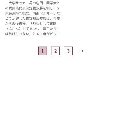
大学サッカー界の名門、関学大と
の兵庫県代表決定戦決勝を制し、２
大会連続で挑む。湘南ベルマーレな
どで活躍した佐野裕哉監督は、今季
から現役復帰。「監督として俯瞰
（ふかん）して見つつ、選手たちに
は負けられない」と４１歳がピッ…
1
2
3
→