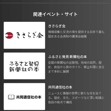
関連イベント・サイト
きさらぎ会
情報収集と交流の場を提供する日本で最も
歴史ある会員制の講演会組織
ふるさと発見 新聞社の本
全国の新聞社の出版物。地域の自然、歴
史、民俗から旅のガイド、郷土料理に至る
まで多彩に展開
共同通信社の本
ニュースと情報の世界に新たな光を当て
る。歴史、文化、スポーツなど深い知識と
独自の視点で構成