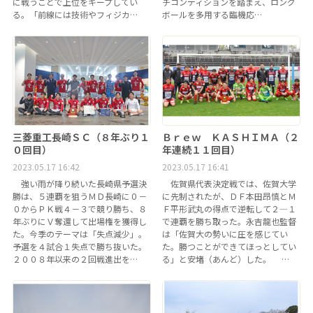
に戦うことで上位をキープしてい
チコンディションを踏まえ、ロング
る。「前線には技術やフィジカ…
ボールを多用する臨機応…
三菱重工長崎ＳＣ（８年ぶり１
Ｂｒｅｗ ＫＡＳＨＩＭＡ（２
０回目）
年連続１１回目）
2023.05.17 16:42
2023.05.17 16:41
強い雨が降り続いた長崎県予選決
佐賀県代表決定戦では、佐賀大学
勝は、５連覇を狙うＭＤ長崎に０－
に先制されたが、ＤＦ本田昂慎とＭ
０からＰＫ戦４－３で競り勝ち、８
Ｆ平形武丸の得点で逆転して２―１
年ぶりにＶ奪還して出場権を獲得し
で連覇を勝ち取った。永吉龍也監督
た。今季のテーマは「失点減少」。
は「佐賀大の勢いに圧を感じてい
予選を４試合１失点で勝ち抜いた。
た。勝つことができてほっとしてい
２００８年以来の２回戦進出を…
る」と安堵（あんど）した。 …