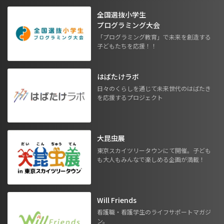
全国選抜小学生
プログラミング大会
「プログラミング教育」で未来を創造する
子どもたちを応援！！
はばたけラボ
日々のくらしを通じて未来世代のはばたき
を応援するプロジェクト
大昆虫展
東京スカイツリータウンにて開催。子ども
も大人もみんなで楽しめる企画が満載！
Will Friends
看護職・看護学生のライフサポートマガジ
ン。