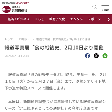
KK KYODO
KK KYODO
NEWS SITE
NEWS SITE
MENU
›
経済 / ビジネス
くらし
教育 / 文化
エンタメ
スポーツ
地
トップページ
お知らせ
トップ
›
お知らせ
›
報道写真展「食の戦後史」2月10日より開催
ニュース
報道写真展「食の戦後史」2月10日より開催
2026.02.03 12:38
おすすめコンテンツ
出版物
報道写真展「食の戦後史 ―飢餓、飽食、美食―」を、２月
１０日（火）から２月２７日（金）まで、汐留シオサイト地
会社概要
下歩道の特設スペースで開催します。
本展は、新聞通信調査会が毎年開催している報道写真展シ
リーズ「定点観測者としての通信社」の今年度企画です。