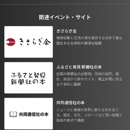
関連イベント・サイト
きさらぎ会
情報収集と交流の場を提供する日本で最も
歴史ある会員制の講演会組織
ふるさと発見 新聞社の本
全国の新聞社の出版物。地域の自然、歴
史、民俗から旅のガイド、郷土料理に至る
まで多彩に展開
共同通信社の本
ニュースと情報の世界に新たな光を当て
る。歴史、文化、スポーツなど深い知識と
独自の視点で構成