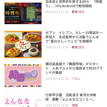
日本史と世界史を旅するRPG 「時渡
り」、iOS/Androidで配信開始
2026.02.03 12:38
教育/文化
セブン‐イレブン、カレー15商品を一
斉投入 名店監修から冷製うどんま
で“夏のカレーフェス”を開催中
2026.02.03 12:38
教育/文化
横浜高島屋で「韓国市場」がスター
ト 人気グルメから雑貨まで約30ブラ
ンドが集結
2026.02.03 12:38
くらし
行革甲子園 沼尾波子 東洋大学教
授 連載「よんななエコノミー」
2026.02.03 12:38
地域