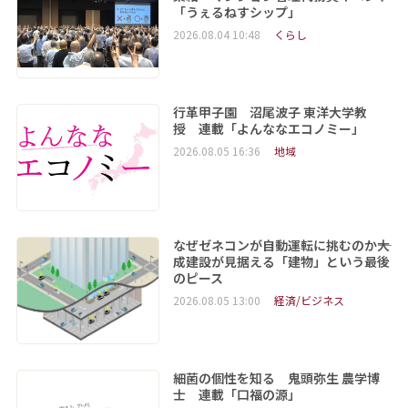
「うぇるねすシップ」
2026.08.04 10:48
くらし
行革甲子園 沼尾波子 東洋大学教
授 連載「よんななエコノミー」
2026.08.05 16:36
地域
なぜゼネコンが自動運転に挑むのか――大
成建設が見据える「建物」という最後
のピース
2026.08.05 13:00
経済/ビジネス
細菌の個性を知る 鬼頭弥生 農学博
士 連載「口福の源」