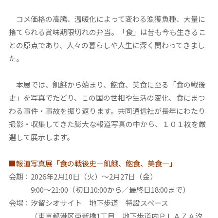
コメ価格の高騰、温暖化によって変わる漁獲魚種、大量に
捨てられる賞味期限切れの弁当。「食」は昔も今も生きるこ
との原点であり、人々の暮らしや人生に深く関わってきまし
た。
本展では、飢餓から始まり、飽食、美食に至る「食の戦後
史」を写真でたどり、この国の世相や生活の変化、食にまつ
わる事件・事故を振り返ります。共同通信社が長年にわたり
撮影・収集してきた膨大な報道写真の中から、１０１枚を厳
選して展示します。
■報道写真展「食の戦後史―飢餓、飽食、美食―」
会期：2026年2月10日（火）～2月27日（金）
9:00～21:00（初日10:00から／最終日18:00まで）
会場：汐留シオサイト 地下歩道 特設スペース
（東京都港区東新橋1丁目 地下歩道内ＰＬＡＺＡ汐