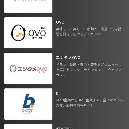
OVO
美味しい！楽しい！感動！ 身近で旬な話
題を発信するウェブマガジン
エンタメOVO
ドラマ・映画・舞台・音楽などのニュース
を届けるエンターテインメント・ウェブマ
ガジン
b.
BtoB企業からBtoC企業まで。全てのビジネ
スマン必見の情報サイト
47NEWS