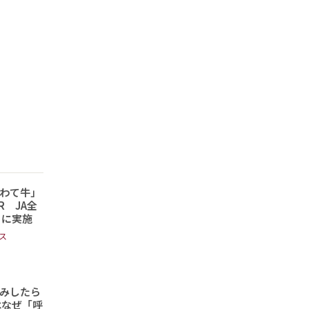
わて牛」
 JA全
日に実施
ス
読みしたら
はなぜ「呼