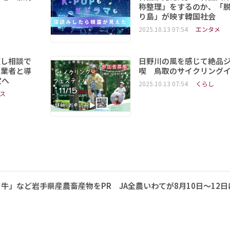
称整理」をするのか、「
り島」が映す韓国社会
2025.10.13 07:54
エンタメ
頼し相談で
日野川の風を感じて絶品
事業者と導
喫 鳥取のサイクリング
定へ
2025.10.13 07:54
くらし
ス
牛」など岩手県産農畜産物をPR JA全農いわてが8月10日～12日