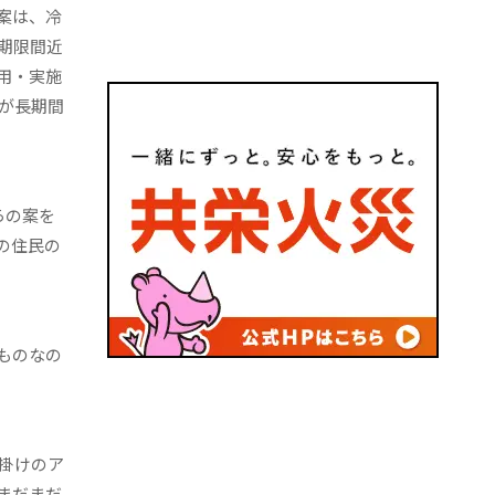
案は、冷
期限間近
用・実施
が長期間
らの案を
の住民の
ものなの
掛けのア
まだまだ