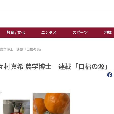
教育 / 文化
エンタメ
スポーツ
地域
 農学博士 連載「口福の源」
経済 / ビジネス
誰もが輝いて働く社会へ
くらし
天皇杯サッカー
々村真希 農学博士 連載「口福の源」
教育 / 文化
オートレース
エンタメ
競輪
スポーツ
ボートレース
地域
棋王戦
キーパーソン
女流本因坊戦