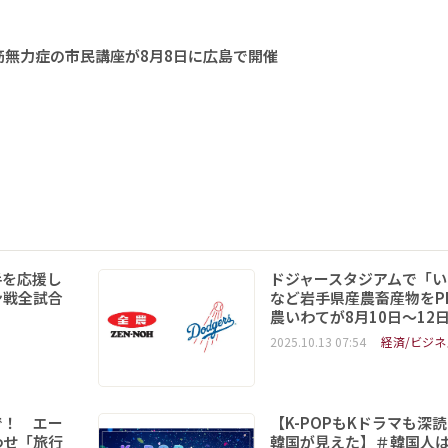
無力症の市民講座が8月8日に広島で開催
手を応援し
ドジャースタジアムで「い
ン戦全試合
など岩手県産農畜産物をPR
農いわてが8月10日～12
2025.10.13 07:54
経済/ビジネ
で！ エー
【K-POPもKドラマも深
わせ「旅行
韓国が見えた】＃韓国人