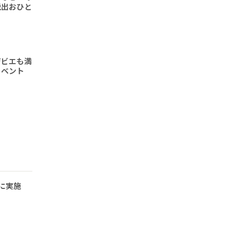
脱出おひと
ジビエも満
イベント
に実施