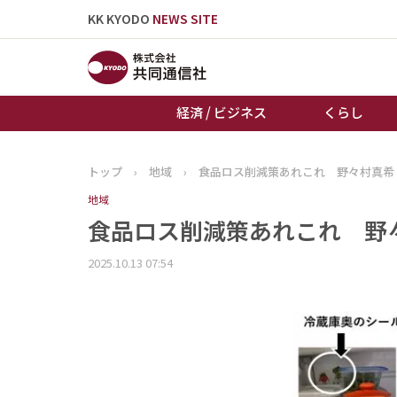
KK KYODO
NEWS SITE
経済 / ビジネス
くらし
トップ
›
地域
›
食品ロス削減策あれこれ 野々村真希
トップページ
地域
お知らせ
食品ロス削減策あれこれ 野
2025.10.13 07:54