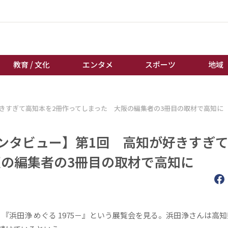
教育 / 文化
エンタメ
スポーツ
地域
経済 / ビジネス
誰もが輝いて働く社会へ
好きすぎて高知本を2冊作ってしまった 大阪の編集者の3冊目の取材で高知に
くらし
天皇杯サッカー
教育 / 文化
オートレース
インタビュー】第1回 高知が好きすぎ
エンタメ
競輪
阪の編集者の3冊目の取材で高知に
スポーツ
ボートレース
地域
棋王戦
キーパーソン
女流本因坊戦
浜田浄 めぐる 1975－』という展覧会を見る。浜田浄さんは高