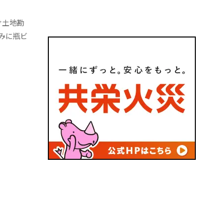
け土地勘
みに瓶ビ