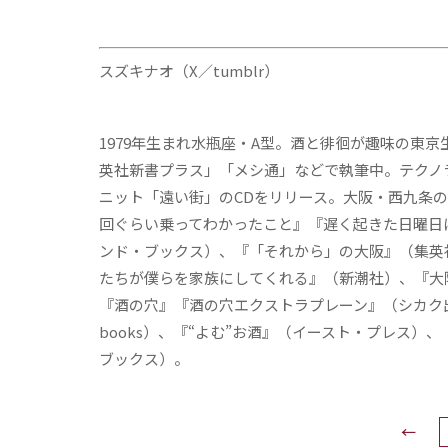
スズキナオ（X／tumblr）
1979年生まれ水瓶座・A型。酒と徘徊が趣味の東
英社新書プラス」「メシ通」などで執筆中。テクノラ
ニット「遠い街」のCDをリリース。大阪・西九条の
回ぐらい乗ってわかったこと』『遅く起きた日曜日
ンド・ブックス）、『「それから」の大阪』（集英
たちが僕らを家族にしてくれる』（新潮社）、『大
『酒の穴』『酒の穴エクストラプレーン』（シカク出版
books）、『“よむ”お酒』（イースト・プレス
ブックス）。
←