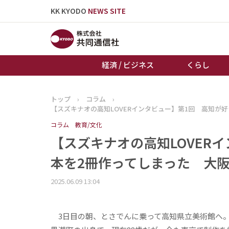
KK KYODO
NEWS SITE
経済 / ビジネス
くらし
トップ
›
コラム
›
トップページ
【スズキナオの高知LOVERインタビュー】第1回 高知が
お知らせ
コラム
教育/文化
【スズキナオの高知LOVER
本を2冊作ってしまった 大
2025.06.09 13:04
3日目の朝、とさでんに乗って高知県立美術館へ。『