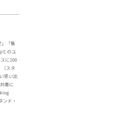
Z」「集
iとのユ
に100
』（スタ
い思い出
の共著に
ing
タンド・