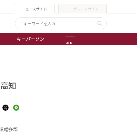
ニュースサイト
コーポレートサイト
キーパーソン
MENU
出版物
会社概要
て高知
知県幡多郡