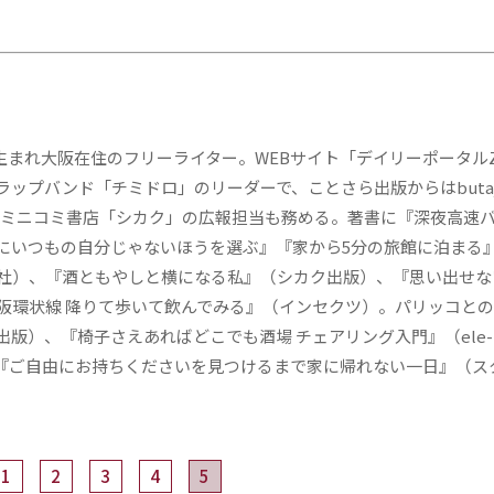
京生まれ大阪在住のフリーライター。WEBサイト「デイリーポータル
ップバンド「チミドロ」のリーダーで、ことさら出版からはbutaj
ミニコミ書店「シカク」の広報担当も務める。著書に『深夜高速バス
にいつもの自分じゃないほうを選ぶ』『家から5分の旅館に泊まる
社）、『酒ともやしと横になる私』（シカク出版）、『思い出せな
阪環状線 降りて歩いて飲んでみる』（インセクツ）。パリッコと
）、『椅子さえあればどこでも酒場 チェアリング入門』（ele-k
）、『ご自由にお持ちくださいを見つけるまで家に帰れない一日』（ス
1
2
3
4
5