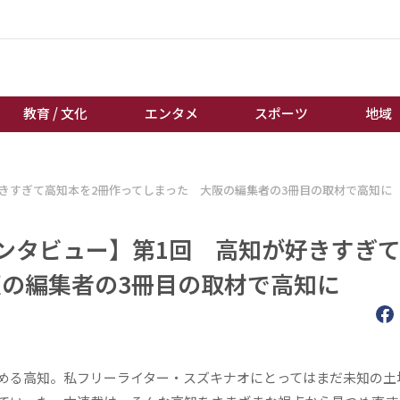
教育 / 文化
エンタメ
スポーツ
地域
経済 / ビジネス
誰もが輝いて働く社会へ
好きすぎて高知本を2冊作ってしまった 大阪の編集者の3冊目の取材で高知に
くらし
天皇杯サッカー
教育 / 文化
オートレース
インタビュー】第1回 高知が好きすぎ
エンタメ
競輪
阪の編集者の3冊目の取材で高知に
スポーツ
ボートレース
地域
棋王戦
キーパーソン
女流本因坊戦
める高知。私フリーライター・スズキナオにとってはまだ未知の土