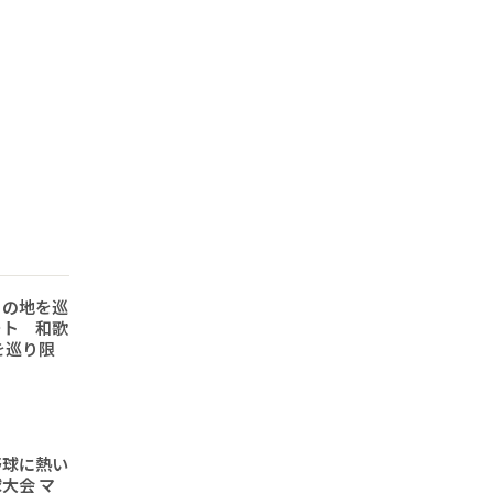
りの地を巡
ート 和歌
を巡り限
野球に熱い
大会 マ