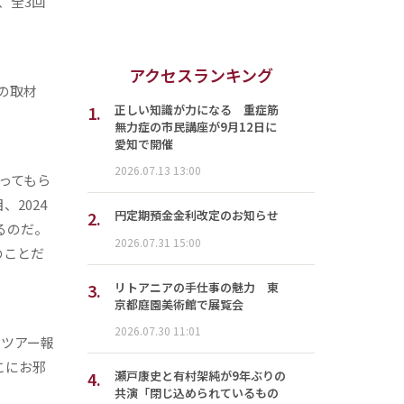
、全3回
アクセスランキング
の取材
1.
正しい知識が力になる 重症筋
無力症の市民講座が9月12日に
愛知で開催
2026.07.13 13:00
ってもら
2024
2.
円定期預金金利改定のお知らせ
るのだ。
2026.07.31 15:00
のことだ
3.
リトアニアの手仕事の魅力 東
京都庭園美術館で展覧会
2026.07.30 11:01
ツアー報
こにお邪
4.
瀬戸康史と有村架純が9年ぶりの
共演「閉じ込められているもの