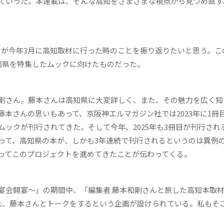
ていった。本連載は、そんな高知をさまざまな視点から見つめ直す
が今年3月に高知取材に行った時のことを振り返りたいと思う。こ
知県を特集したムックに向けたものだった。
剛さん。藤本さんは高知県に大変詳しく、また、その魅力を広く知
さんの思いもあって、京阪神エルマガジン社では2023年に1冊目、
ムックが刊行されてきた。そして今年、2025年も3冊目が刊行され
って、高知県の本が、しかも3年連続で刊行されるというのは異例
ってこのプロジェクトを進めてきたことが伝わってくる。
会開宴～」の期間中、「編集者 藤本和剛さんと旅した高知本取材
れ、藤本さんとトークをするという企画が設けられている。私もそ