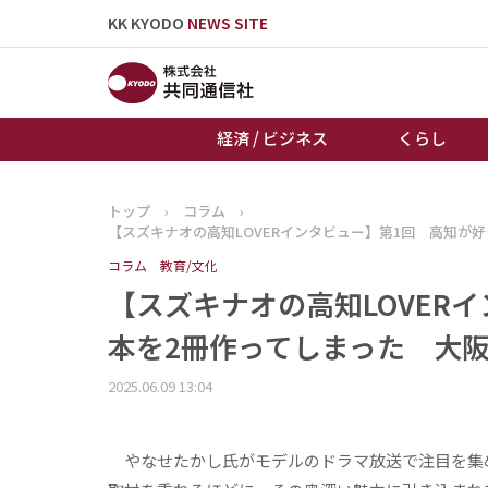
KK KYODO
NEWS SITE
経済 / ビジネス
くらし
トップ
›
コラム
›
トップページ
【スズキナオの高知LOVERインタビュー】第1回 高知が
お知らせ
コラム
教育/文化
【スズキナオの高知LOVER
本を2冊作ってしまった 大
2025.06.09 13:04
やなせたかし氏がモデルのドラマ放送で注目を集