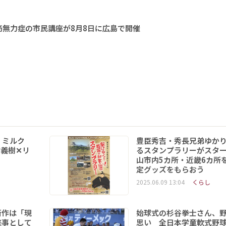
無力症の市民講座が8月8日に広島で開催
 ミルク
豊臣秀吉・秀長兄弟ゆか
義樹✕リ
るスタンプラリーがスタ
山市内5カ所・近畿6カ所
定グッズをもらおう
2025.06.09 13:04
くらし
新作は「現
始球式の杉谷拳士さん、
来事として
思い 全日本学童軟式野球