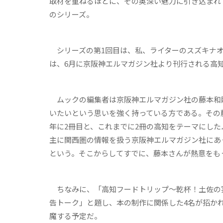
取材を重ねるほどに、その奥深い魅力に引き込まれ
のシリーズ。
シリーズの第1回目は、私、ライターのスズキナオ
は、6月に京阪神エルマガジン社より刊行される高
ムックの編集者は京阪神エルマガジン社の藤本和
いたいという思いを強く持っている方である。その藤本
年に2冊目と、これまでに2冊の高知をテーマにした
主に関西圏の情報を扱う京阪神エルマガジン社にあ
という。そこからしてすでに、藤本さんが熱意をも
ちなみに、「高知フードトリップ～乾杯！土佐の宴
告トーク」と題し、本の制作に関係した4名が招か
魔する予定だ。