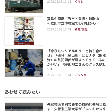
2025.06.09 13:04
くらし
夏季企画展「秀吉・秀長と和歌山」
和歌山市立博物館で8月8日から
2025.06.09 13:04
教育/文化
「今夜もシリアルキラーと待ち合わ
せ」「磯貝（横山裕）とヒナタ（関水
渚）の共犯関係が深まってきているの
がいい」「縦山裕二さんのグッズ欲し
い」
2025.06.09 13:04
エンタメ
あわせて読みたい
先端技術で園芸農業の持続的発展目指
す 久留米工業大学が「ふくおか未来