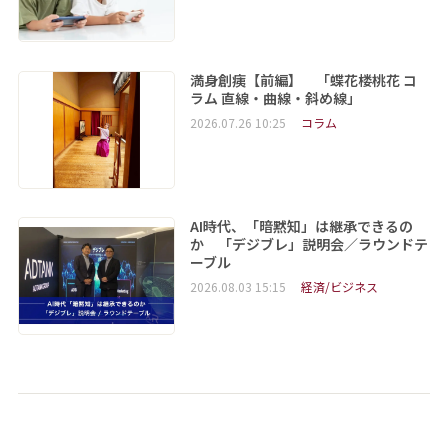
満身創痍【前編】 「蝶花楼桃花 コ
ラム 直線・曲線・斜め線」
2026.07.26 10:25
コラム
AI時代、「暗黙知」は継承できるの
か 「デジブレ」説明会／ラウンドテ
ーブル
2026.08.03 15:15
経済/ビジネス