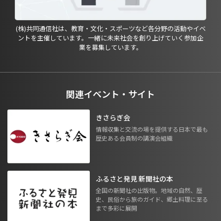
(株)共同通信社は、教育・文化・スポーツなど各分野の活動やイベ
ントを主催しています。一緒に未来社会を創り上げていく参加企
業を募集しています。
関連イベント・サイト
きさらぎ会
情報収集と交流の場を提供する日本で最も
歴史ある会員制の講演会組織
ふるさと発見 新聞社の本
全国の新聞社の出版物。地域の自然、歴
史、民俗から旅のガイド、郷土料理に至る
まで多彩に展開