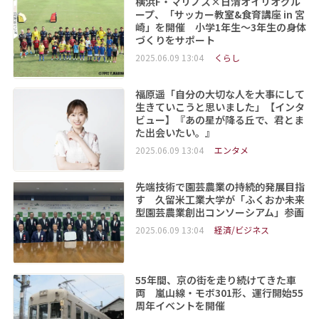
横浜F・マリノス×日清オイリオグル
ープ、「サッカー教室&食育講座 in 宮
崎」を開催 小学1年生～3年生の身体
づくりをサポート
2025.06.09 13:04
くらし
福原遥「自分の大切な人を大事にして
生きていこうと思いました」【インタ
ビュー】『あの星が降る丘で、君とま
た出会いたい。』
2025.06.09 13:04
エンタメ
先端技術で園芸農業の持続的発展目指
す 久留米工業大学が「ふくおか未来
型園芸農業創出コンソーシアム」参画
2025.06.09 13:04
経済/ビジネス
55年間、京の街を走り続けてきた車
両 嵐山線・モボ301形、運行開始55
周年イベントを開催