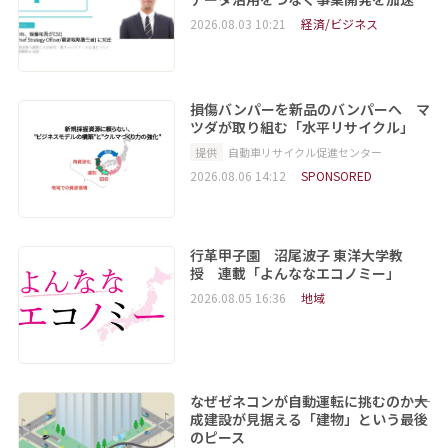
2026.08.03 10:21
経済/ビジネス
損傷バンパーを新品のバンパーへ マ
ツダが取り組む「水平リサイクル」
提供
自動車リサイクル促進センター
2026.08.06 14:12
SPONSORED
行革甲子園 沼尾波子 東洋大学教
授 連載「よんななエコノミー」
2026.08.05 16:36
地域
なぜゼネコンが自動運転に挑むのか――大
成建設が見据える「建物」という最後
のピース