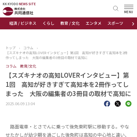
KK KYODO
KK KYODO
NEWS SITE
NEWS SITE
MENU
›
経済 / ビジネス
くらし
教育 / 文化
エンタメ
スポーツ
地
トップページ
お知らせ
トップ
›
コラム
›
【スズキナオの高知LOVERインタビュー】第1回 高知が好きすぎて高知本を2冊
ニュース
作ってしまった 大阪の編集者の3冊目の取材で高知に
コラム
教育/文化
おすすめコンテンツ
【スズキナオの高知LOVERインタビュー】第
1回 高知が好きすぎて高知本を2冊作ってし
出版物
まった 大阪の編集者の3冊目の取材で高知に
会社概要
2025.06.09 13:04
路面電車・とさでんに乗って後免東町駅に移動する。やな
せたかしが幼少期を過ごした後免町は高知の中心地と違い、