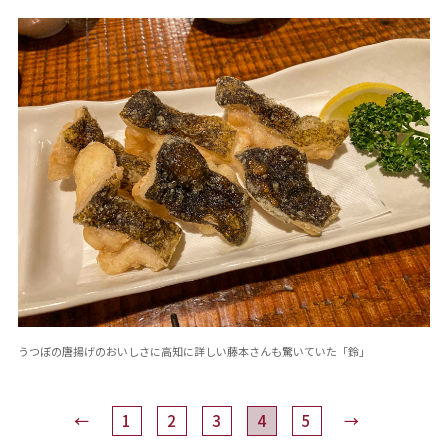
うつぼの唐揚げのおいしさに高知に詳しい藤本さんも驚いていた「鈴」
←
1
2
3
4
5
→