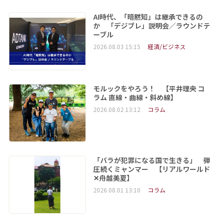
AI時代、「暗黙知」は継承できるの
か 「デジブレ」説明会／ラウンドテ
ーブル
2026.08.03 15:15
経済/ビジネス
モルックをやろう！ 【平井理央 コ
ラム 直線・曲線・斜め線】
2026.08.02 13:12
コラム
「バラが犯罪になる国で生きる」 弾
圧続くミャンマー 【リアルワールド
✕舟越美夏】
2026.08.01 13:10
コラム