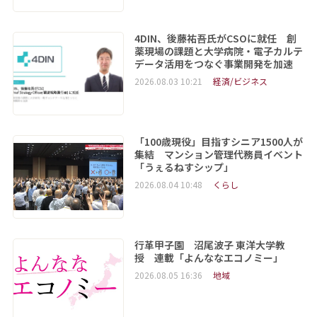
4DIN、後藤祐吾氏がCSOに就任 創
薬現場の課題と大学病院・電子カルテ
データ活用をつなぐ事業開発を加速
2026.08.03 10:21
経済/ビジネス
「100歳現役」目指すシニア1500人が
集結 マンション管理代務員イベント
「うぇるねすシップ」
2026.08.04 10:48
くらし
行革甲子園 沼尾波子 東洋大学教
授 連載「よんななエコノミー」
2026.08.05 16:36
地域