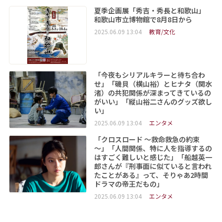
夏季企画展「秀吉・秀長と和歌山」
和歌山市立博物館で8月8日から
2025.06.09 13:04
教育/文化
「今夜もシリアルキラーと待ち合わ
せ」「磯貝（横山裕）とヒナタ（関水
渚）の共犯関係が深まってきているの
がいい」「縦山裕二さんのグッズ欲し
い」
2025.06.09 13:04
エンタメ
「クロスロード ～救命救急の約束
～」「人間関係、特に人を指導するの
はすごく難しいと感じた」「船越英一
郎さんが『刑事面に似ていると言われ
たことがある』って、そりゃあ2時間
ドラマの帝王だもの」
2025.06.09 13:04
エンタメ