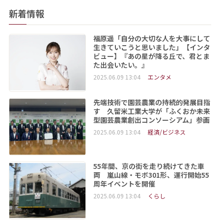
新着情報
福原遥「自分の大切な人を大事にして
生きていこうと思いました」【インタ
ビュー】『あの星が降る丘で、君とま
た出会いたい。』
2025.06.09 13:04
エンタメ
先端技術で園芸農業の持続的発展目指
す 久留米工業大学が「ふくおか未来
型園芸農業創出コンソーシアム」参画
2025.06.09 13:04
経済/ビジネス
55年間、京の街を走り続けてきた車
両 嵐山線・モボ301形、運行開始55
周年イベントを開催
2025.06.09 13:04
くらし