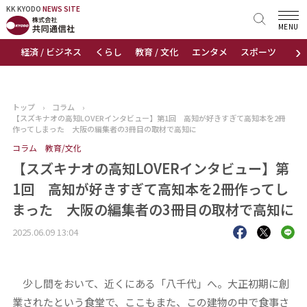
KK KYODO
KK KYODO
NEWS SITE
NEWS SITE
MENU
›
経済 / ビジネス
くらし
教育 / 文化
エンタメ
スポーツ
地
トップページ
お知らせ
トップ
›
コラム
›
【スズキナオの高知LOVERインタビュー】第1回 高知が好きすぎて高知本を2冊
ニュース
作ってしまった 大阪の編集者の3冊目の取材で高知に
コラム
教育/文化
おすすめコンテンツ
【スズキナオの高知LOVERインタビュー】第
1回 高知が好きすぎて高知本を2冊作ってし
出版物
まった 大阪の編集者の3冊目の取材で高知に
会社概要
2025.06.09 13:04
少し間をおいて、近くにある「八千代」へ。大正初期に創
業されたという食堂で、ここもまた、この建物の中で食事さ