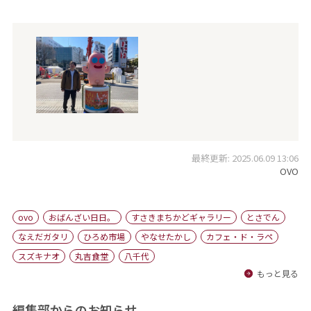
最終更新: 2025.06.09 13:06
OVO
ovo
おばんざい日日。
すさきまちかどギャラリー
とさでん
なえだガタリ
ひろめ市場
やなせたかし
カフェ・ド・ラペ
スズキナオ
丸吉食堂
八千代
もっと見る
編集部からのお知らせ