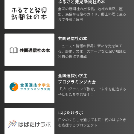
ふるさと発見 新聞社の本
全国の新聞社の出版物。地域の自然、歴
史、民俗から旅のガイド、郷土料理に至る
まで多彩に展開
共同通信社の本
ニュースと情報の世界に新たな光を当て
る。歴史、文化、スポーツなど深い知識と
独自の視点で構成
全国選抜小学生
プログラミング大会
「プログラミング教育」で未来を創造する
子どもたちを応援！！
はばたけラボ
日々のくらしを通じて未来世代のはばたき
を応援するプロジェクト