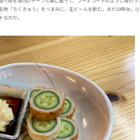
食べ物を場内のテーブル席に座って、フードコートのように味わう
名物「ちくきゅう」をつまみに、生ビールを飲む。まだ10時台。ひ
トなのだ。