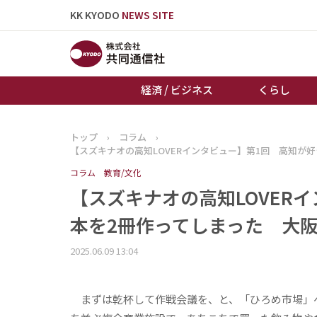
KK KYODO
NEWS SITE
経済 / ビジネス
くらし
トップ
›
コラム
›
トップページ
【スズキナオの高知LOVERインタビュー】第1回 高知が
お知らせ
コラム
教育/文化
【スズキナオの高知LOVER
本を2冊作ってしまった 大
2025.06.09 13:04
まずは乾杯して作戦会議を、と、「ひろめ市場」