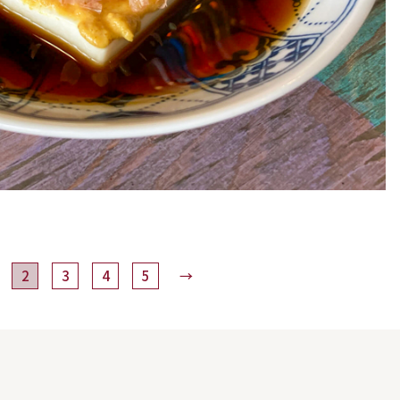
2
3
4
5
→