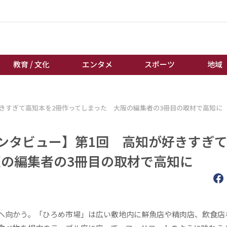
教育 / 文化
エンタメ
スポーツ
地域
経済 / ビジネス
誰もが輝いて働く社会へ
好きすぎて高知本を2冊作ってしまった 大阪の編集者の3冊目の取材で高知に
くらし
天皇杯サッカー
教育 / 文化
オートレース
インタビュー】第1回 高知が好きすぎ
エンタメ
競輪
阪の編集者の3冊目の取材で高知に
スポーツ
ボートレース
地域
棋王戦
キーパーソン
女流本因坊戦
へ向かう。「ひろめ市場」は広い敷地内に鮮魚店や精肉店、飲食店