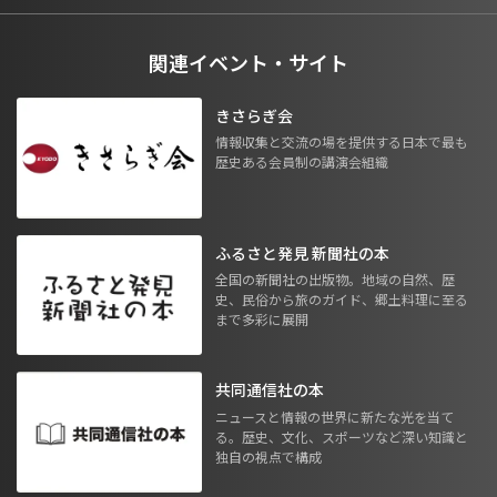
関連イベント・サイト
きさらぎ会
情報収集と交流の場を提供する日本で最も
歴史ある会員制の講演会組織
ふるさと発見 新聞社の本
全国の新聞社の出版物。地域の自然、歴
史、民俗から旅のガイド、郷土料理に至る
まで多彩に展開
共同通信社の本
ニュースと情報の世界に新たな光を当て
る。歴史、文化、スポーツなど深い知識と
独自の視点で構成