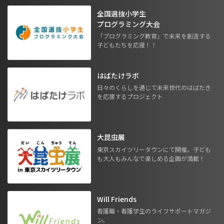
全国選抜小学生
プログラミング大会
「プログラミング教育」で未来を創造する
子どもたちを応援！！
はばたけラボ
日々のくらしを通じて未来世代のはばたき
を応援するプロジェクト
大昆虫展
東京スカイツリータウンにて開催。子ども
も大人もみんなで楽しめる企画が満載！
Will Friends
看護職・看護学生のライフサポートマガジ
ン。