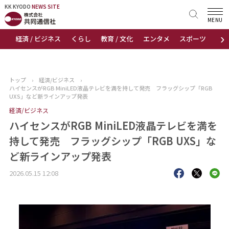
KK KYODO
KK KYODO
NEWS SITE
NEWS SITE
MENU
›
経済 / ビジネス
くらし
教育 / 文化
エンタメ
スポーツ
地
トップページ
お知らせ
トップ
›
経済/ビジネス
›
ハイセンスがRGB MiniLED液晶テレビを満を持して発売 フラッグシップ「RGB
ニュース
UXS」など新ラインアップ発表
経済/ビジネス
おすすめコンテンツ
ハイセンスがRGB MiniLED液晶テレビを満を
持して発売 フラッグシップ「RGB UXS」な
出版物
ど新ラインアップ発表
会社概要
2026.05.15 12:08