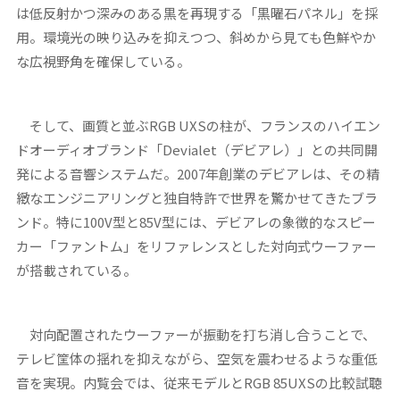
は低反射かつ深みのある黒を再現する「黒曜石パネル」を採
用。環境光の映り込みを抑えつつ、斜めから見ても色鮮やか
な広視野角を確保している。
そして、画質と並ぶRGB UXSの柱が、フランスのハイエン
ドオーディオブランド「Devialet（デビアレ）」との共同開
発による音響システムだ。2007年創業のデビアレは、その精
緻なエンジニアリングと独自特許で世界を驚かせてきたブラ
ンド。特に100V型と85V型には、デビアレの象徴的なスピー
カー「ファントム」をリファレンスとした対向式ウーファー
が搭載されている。
対向配置されたウーファーが振動を打ち消し合うことで、
テレビ筐体の揺れを抑えながら、空気を震わせるような重低
音を実現。内覧会では、従来モデルとRGB 85UXSの比較試聴