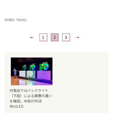
85V型の「85U8S」
←
1
2
3
→
内覧会ではバックライト
（下段）による画像の違い
を確認。中央がRGB
MiniLED