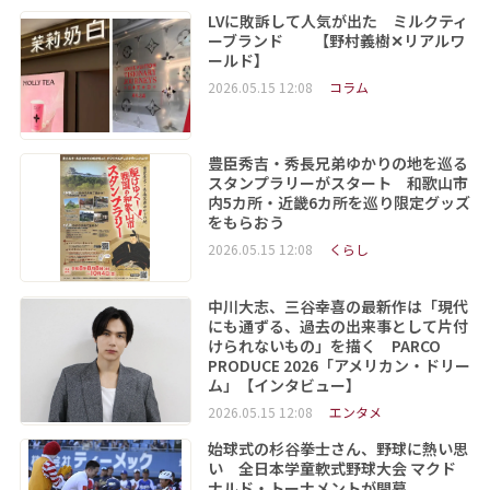
LVに敗訴して人気が出た ミルクティ
ーブランド 【野村義樹✕リアルワ
ールド】
2026.05.15 12:08
コラム
豊臣秀吉・秀長兄弟ゆかりの地を巡る
スタンプラリーがスタート 和歌山市
内5カ所・近畿6カ所を巡り限定グッズ
をもらおう
2026.05.15 12:08
くらし
中川大志、三谷幸喜の最新作は「現代
にも通ずる、過去の出来事として片付
けられないもの」を描く PARCO
PRODUCE 2026「アメリカン・ドリー
ム」【インタビュー】
2026.05.15 12:08
エンタメ
始球式の杉谷拳士さん、野球に熱い思
い 全日本学童軟式野球大会 マクド
ナルド・トーナメントが開幕