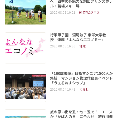
へ 四季の各魅力を創出プリンスホテ
ル・苗場スキー場
2026.08.07 10:21
経済/ビジネス
行革甲子園 沼尾波子 東洋大学教
授 連載「よんななエコノミー」
2026.08.05 16:36
地域
「100歳現役」目指すシニア1500人が
集結 マンション管理代務員イベント
「うぇるねすシップ」
2026.08.04 10:48
くらし
旅の思い出を五・七・五で！ エース
が「かばんの日」に合わせ「旅行川柳