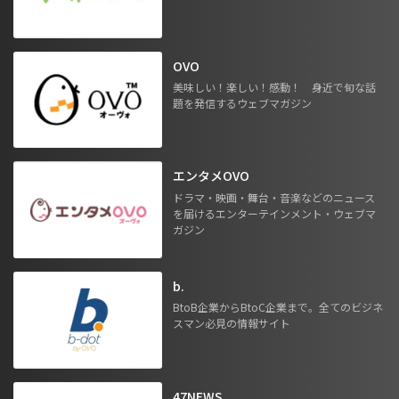
OVO
美味しい！楽しい！感動！ 身近で旬な話
題を発信するウェブマガジン
エンタメOVO
ドラマ・映画・舞台・音楽などのニュース
を届けるエンターテインメント・ウェブマ
ガジン
b.
BtoB企業からBtoC企業まで。全てのビジネ
スマン必見の情報サイト
47NEWS