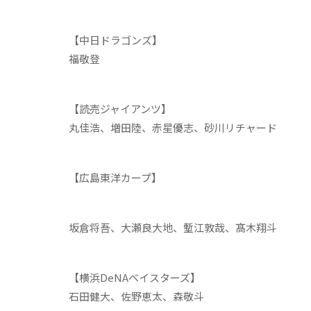
【中日ドラゴンズ】
福敬登
【読売ジャイアンツ】
丸佳浩、増田陸、赤星優志、砂川リチャード
【広島東洋カープ】
坂倉将吾、大瀬良大地、塹江敦哉、髙木翔斗
【横浜DeNAベイスターズ】
石田健大、佐野恵太、森敬斗