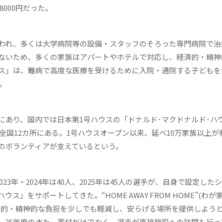
8000円だった。
われ、多くは大学病院等の設備・スタッフのそろった専門病院で治
ないため、多くの家族はアパートやホテルで対応し、経済的・精神
ス」は、難病で高度な医療を受けるために入院・通院する子どもを
。
在)にあり、国内では日本第1号ハウスの「ドナルド･マクドナルド･ハウ
全国12カ所にある。1号ハウスオープン以来、延べ10万家族以上が
のボランティアが支えているという。
、2023年・2024年は40人、2025年は45人の選手が、自身で設定した
」をサポートしてきた。“HOME AWAY FROM HOME”(わが
済的・精神的な負担を少しでも軽減し、安らげる場所を提供しよう
。25年度のまた、寄付だけでなく、選手が直接施設への訪問も行っ