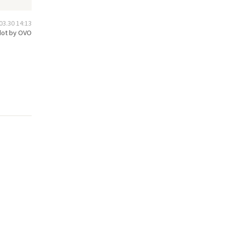
.30 14:13
ot by OVO