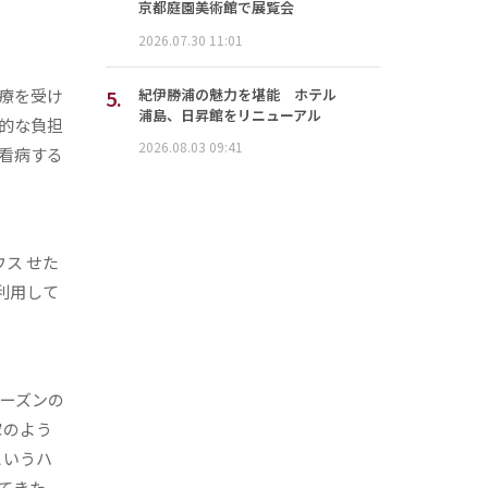
京都庭園美術館で展覧会
2026.07.30 11:01
5.
紀伊勝浦の魅力を堪能 ホテル
療を受け
浦島、日昇館をリニューアル
的な負担
2026.08.03 09:41
看病する
ス せた
利用して
シーズンの
家のよう
というハ
てきた。