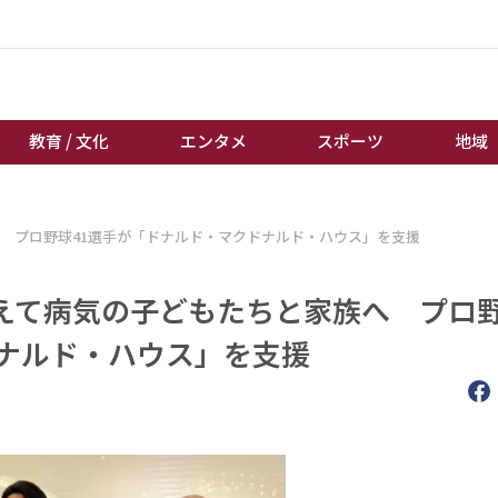
教育 / 文化
エンタメ
スポーツ
地域
経済 / ビジネス
誰もが輝いて働く社会へ
 プロ野球41選手が「ドナルド・マクドナルド・ハウス」を支援
くらし
天皇杯サッカー
教育 / 文化
オートレース
えて病気の子どもたちと家族へ プロ
エンタメ
競輪
ドナルド・ハウス」を支援
スポーツ
ボートレース
地域
棋王戦
キーパーソン
女流本因坊戦