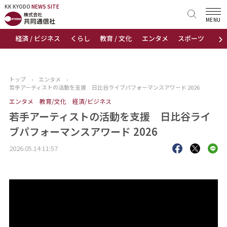
KK KYODO
KK KYODO
NEWS SITE
NEWS SITE
MENU
›
経済 / ビジネス
くらし
教育 / 文化
エンタメ
スポーツ
地
トップページ
お知らせ
トップ
›
エンタメ
›
若手アーティストの活動を支援 日比谷ライブパフォーマンスアワード 2026
ニュース
エンタメ
教育/文化
経済/ビジネス
若手アーティストの活動を支援 日比谷ライ
おすすめコンテンツ
ブパフォーマンスアワード 2026
出版物
2026.05.14 11:57
会社概要