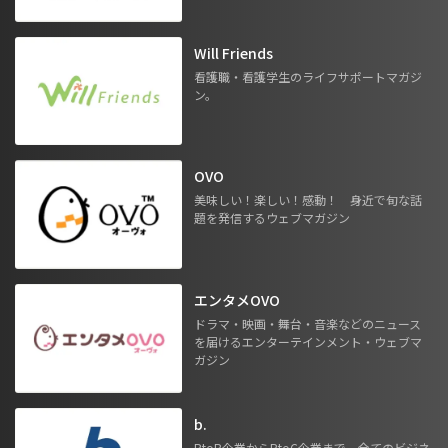
Will Friends
看護職・看護学生のライフサポートマガジ
ン。
OVO
美味しい！楽しい！感動！ 身近で旬な話
題を発信するウェブマガジン
エンタメOVO
ドラマ・映画・舞台・音楽などのニュース
を届けるエンターテインメント・ウェブマ
ガジン
b.
BtoB企業からBtoC企業まで。全てのビジネ