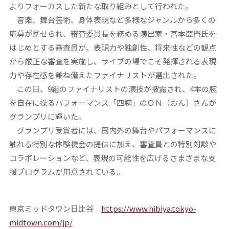
よりフォーカスした新たな取り組みとして行われた。
音楽、舞台芸術、身体表現など多様なジャンルから多くの
応募が寄せられ、審査委員長を務める演出家・宮本亞門氏を
はじめとする審査員が、表現力や独創性、将来性などの観点
から厳正な審査を実施し、ライブの場でこそ発揮される表現
力や存在感を兼ね備えたファイナリストが選出された。
この日、9組のファイナリストの演技が披露され、4本の腕
を自在に操るパフォーマンス「四腕」のＯＮ（おん）さんが
グランプリに輝いた。
グランプリ受賞者には、国内外の舞台やパフォーマンスに
触れる特別な体験機会の提供に加え、審査員との特別対談や
コラボレーションなど、表現の可能性を広げるさまざまな支
援プログラムが用意されている。
東京ミッドタウン日比谷
https://www.hibiya.tokyo-
midtown.com/jp/