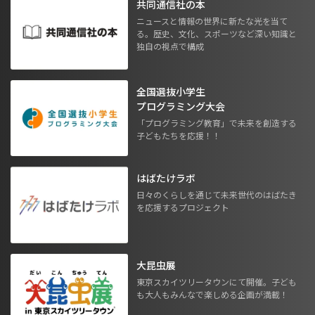
共同通信社の本
ニュースと情報の世界に新たな光を当て
る。歴史、文化、スポーツなど深い知識と
独自の視点で構成
全国選抜小学生
プログラミング大会
「プログラミング教育」で未来を創造する
子どもたちを応援！！
はばたけラボ
日々のくらしを通じて未来世代のはばたき
を応援するプロジェクト
大昆虫展
東京スカイツリータウンにて開催。子ども
も大人もみんなで楽しめる企画が満載！