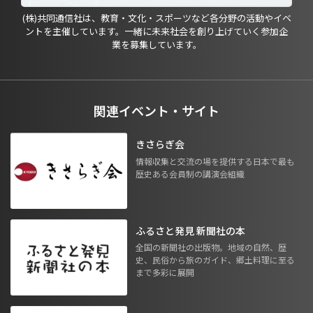
(株)共同通信社は、教育・文化・スポーツなど各分野の活動やイベ
ントを主催しています。一緒に未来社会を創り上げていく参加企
業を募集しています。
関連イベント・サイト
きさらぎ会
情報収集と交流の場を提供する日本で最も
歴史ある会員制の講演会組織
ふるさと発見 新聞社の本
全国の新聞社の出版物。地域の自然、歴
史、民俗から旅のガイド、郷土料理に至る
まで多彩に展開