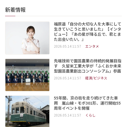
新着情報
福原遥「自分の大切な人を大事にして
生きていこうと思いました」【インタ
ビュー】『あの星が降る丘で、君とま
た出会いたい。』
2026.05.14 11:57
エンタメ
先端技術で園芸農業の持続的発展目指
す 久留米工業大学が「ふくおか未来
型園芸農業創出コンソーシアム」参画
2026.05.14 11:57
経済/ビジネス
55年間、京の街を走り続けてきた車
両 嵐山線・モボ301形、運行開始55
周年イベントを開催
2026.05.14 11:57
くらし