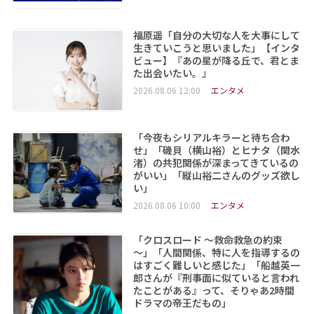
福原遥「自分の大切な人を大事にして
生きていこうと思いました」【インタ
ビュー】『あの星が降る丘で、君とま
た出会いたい。』
2026.08.06 12:00
エンタメ
「今夜もシリアルキラーと待ち合わ
せ」「磯貝（横山裕）とヒナタ（関水
渚）の共犯関係が深まってきているの
がいい」「縦山裕二さんのグッズ欲し
い」
2026.08.06 10:00
エンタメ
「クロスロード ～救命救急の約束
～」「人間関係、特に人を指導するの
はすごく難しいと感じた」「船越英一
郎さんが『刑事面に似ていると言われ
たことがある』って、そりゃあ2時間
ドラマの帝王だもの」