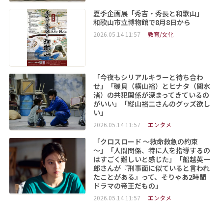
夏季企画展「秀吉・秀長と和歌山」
和歌山市立博物館で8月8日から
2026.05.14 11:57
教育/文化
「今夜もシリアルキラーと待ち合わ
せ」「磯貝（横山裕）とヒナタ（関水
渚）の共犯関係が深まってきているの
がいい」「縦山裕二さんのグッズ欲し
い」
2026.05.14 11:57
エンタメ
「クロスロード ～救命救急の約束
～」「人間関係、特に人を指導するの
はすごく難しいと感じた」「船越英一
郎さんが『刑事面に似ていると言われ
たことがある』って、そりゃあ2時間
ドラマの帝王だもの」
2026.05.14 11:57
エンタメ