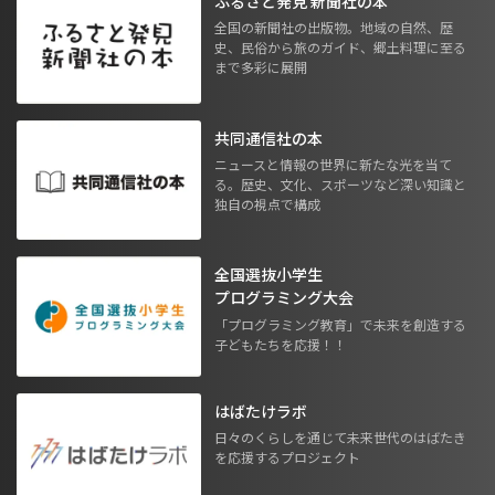
ふるさと発見 新聞社の本
全国の新聞社の出版物。地域の自然、歴
史、民俗から旅のガイド、郷土料理に至る
まで多彩に展開
共同通信社の本
ニュースと情報の世界に新たな光を当て
る。歴史、文化、スポーツなど深い知識と
独自の視点で構成
全国選抜小学生
プログラミング大会
「プログラミング教育」で未来を創造する
子どもたちを応援！！
はばたけラボ
日々のくらしを通じて未来世代のはばたき
を応援するプロジェクト