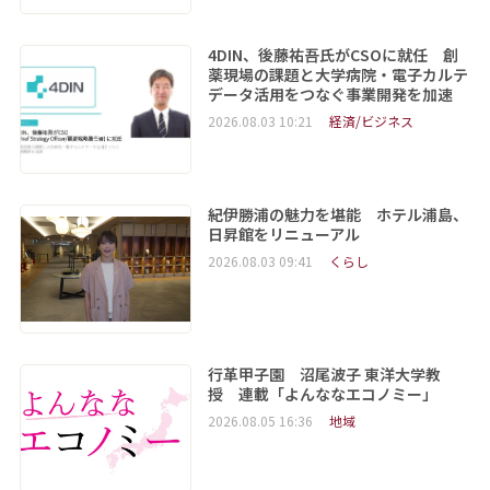
4DIN、後藤祐吾氏がCSOに就任 創
薬現場の課題と大学病院・電子カルテ
データ活用をつなぐ事業開発を加速
2026.08.03 10:21
経済/ビジネス
紀伊勝浦の魅力を堪能 ホテル浦島、
日昇館をリニューアル
2026.08.03 09:41
くらし
行革甲子園 沼尾波子 東洋大学教
授 連載「よんななエコノミー」
2026.08.05 16:36
地域