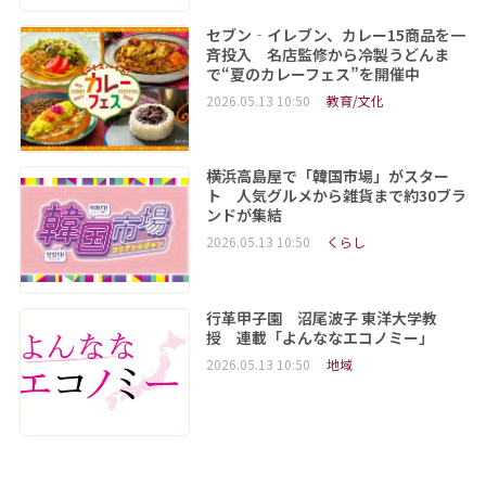
セブン‐イレブン、カレー15商品を一
斉投入 名店監修から冷製うどんま
で“夏のカレーフェス”を開催中
2026.05.13 10:50
教育/文化
横浜高島屋で「韓国市場」がスター
ト 人気グルメから雑貨まで約30ブラ
ンドが集結
2026.05.13 10:50
くらし
行革甲子園 沼尾波子 東洋大学教
授 連載「よんななエコノミー」
2026.05.13 10:50
地域