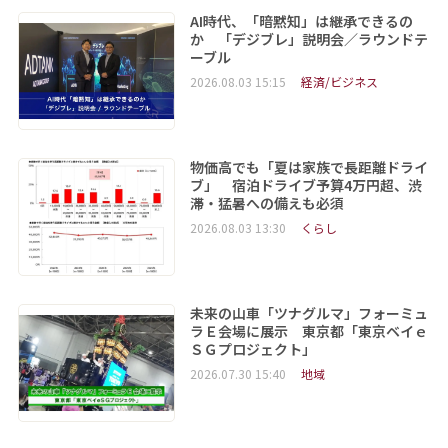
AI時代、「暗黙知」は継承できるの
か 「デジブレ」説明会／ラウンドテ
ーブル
2026.08.03 15:15
経済/ビジネス
物価高でも「夏は家族で長距離ドライ
ブ」 宿泊ドライブ予算4万円超、渋
滞・猛暑への備えも必須
2026.08.03 13:30
くらし
未来の山車「ツナグルマ」フォーミュ
ラＥ会場に展示 東京都「東京ベイｅ
ＳＧプロジェクト」
2026.07.30 15:40
地域