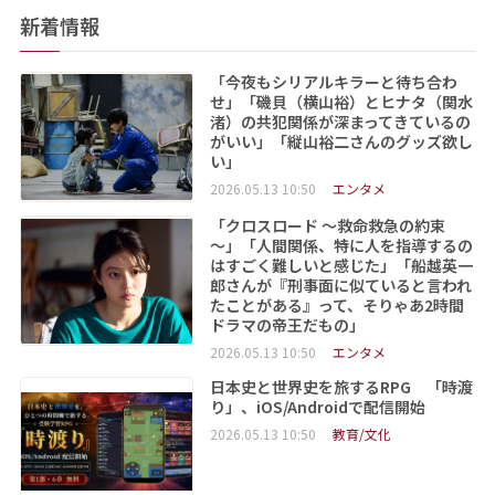
新着情報
「今夜もシリアルキラーと待ち合わ
せ」「磯貝（横山裕）とヒナタ（関水
渚）の共犯関係が深まってきているの
がいい」「縦山裕二さんのグッズ欲し
い」
2026.05.13 10:50
エンタメ
「クロスロード ～救命救急の約束
～」「人間関係、特に人を指導するの
はすごく難しいと感じた」「船越英一
郎さんが『刑事面に似ていると言われ
たことがある』って、そりゃあ2時間
ドラマの帝王だもの」
2026.05.13 10:50
エンタメ
日本史と世界史を旅するRPG 「時渡
り」、iOS/Androidで配信開始
2026.05.13 10:50
教育/文化