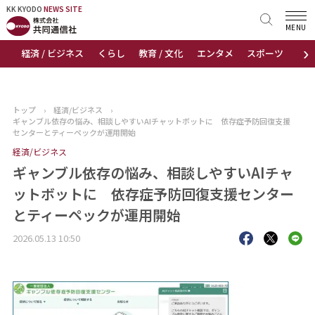
KK KYODO
KK KYODO
NEWS SITE
NEWS SITE
MENU
›
経済 / ビジネス
くらし
教育 / 文化
エンタメ
スポーツ
地
トップページ
お知らせ
トップ
›
経済/ビジネス
›
ギャンブル依存の悩み、相談しやすいAIチャットボットに 依存症予防回復支援
ニュース
センターとティーペックが運用開始
経済/ビジネス
おすすめコンテンツ
ギャンブル依存の悩み、相談しやすいAIチャ
ットボットに 依存症予防回復支援センター
出版物
とティーペックが運用開始
会社概要
2026.05.13 10:50