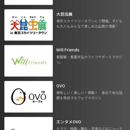
大昆虫展
東京スカイツリータウンにて開催。子ども
も大人もみんなで楽しめる企画が満載！
Will Friends
看護職・看護学生のライフサポートマガジ
ン。
OVO
美味しい！楽しい！感動！ 身近で旬な話
題を発信するウェブマガジン
エンタメOVO
ドラマ・映画・舞台・音楽などのニュース