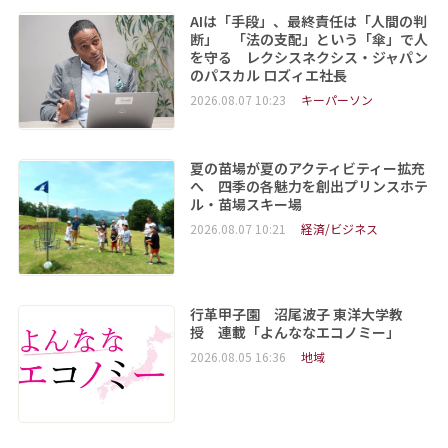
AIは「手段」、最終責任は「人間の判
断」 「法の支配」という「傘」で人
を守る レクシスネクシス・ジャパン
のパスカル ロズィエ社長
2026.08.07 10:23
キーパーソン
夏の苗場が夏のアクティビティー拡充
へ 四季の各魅力を創出プリンスホテ
ル・苗場スキー場
2026.08.07 10:21
経済/ビジネス
行革甲子園 沼尾波子 東洋大学教
授 連載「よんななエコノミー」
2026.08.05 16:36
地域