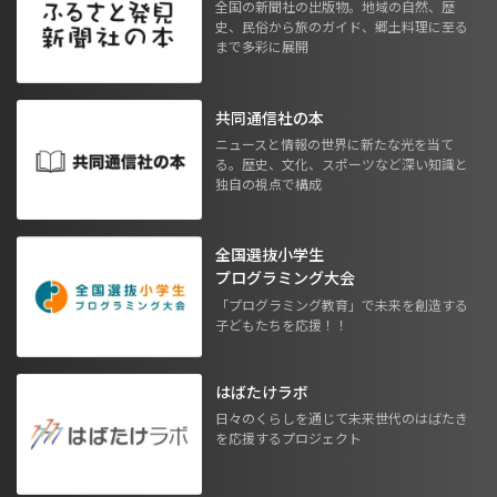
全国の新聞社の出版物。地域の自然、歴
史、民俗から旅のガイド、郷土料理に至る
まで多彩に展開
共同通信社の本
ニュースと情報の世界に新たな光を当て
る。歴史、文化、スポーツなど深い知識と
独自の視点で構成
全国選抜小学生
プログラミング大会
「プログラミング教育」で未来を創造する
子どもたちを応援！！
はばたけラボ
日々のくらしを通じて未来世代のはばたき
を応援するプロジェクト