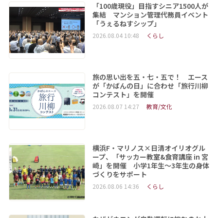
「100歳現役」目指すシニア1500人が
集結 マンション管理代務員イベント
「うぇるねすシップ」
2026.08.04 10:48
くらし
旅の思い出を五・七・五で！ エース
が「かばんの日」に合わせ「旅行川柳
コンテスト」を開催
2026.08.07 14:27
教育/文化
横浜F・マリノス×日清オイリオグル
ープ、「サッカー教室&食育講座 in 宮
崎」を開催 小学1年生～3年生の身体
づくりをサポート
2026.08.06 14:36
くらし