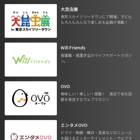
大昆虫展
東京スカイツリータウンにて開催。子ども
も大人もみんなで楽しめる企画が満載！
Will Friends
看護職・看護学生のライフサポートマガジ
ン。
OVO
美味しい！楽しい！感動！ 身近で旬な話
題を発信するウェブマガジン
エンタメOVO
ドラマ・映画・舞台・音楽などのニュース
を届けるエンターテインメント・ウェブマ