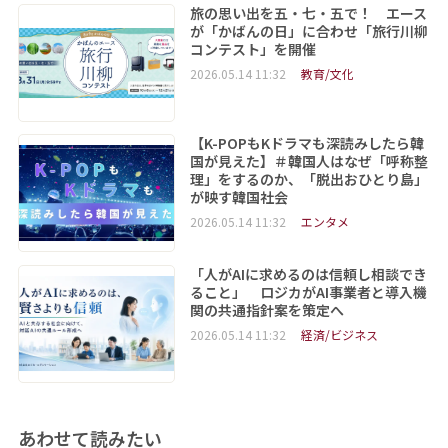
旅の思い出を五・七・五で！ エース
が「かばんの日」に合わせ「旅行川柳
コンテスト」を開催
2026.05.14 11:32
教育/文化
【K-POPもKドラマも深読みしたら韓
国が見えた】＃韓国人はなぜ「呼称整
理」をするのか、「脱出おひとり島」
が映す韓国社会
2026.05.14 11:32
エンタメ
「人がAIに求めるのは信頼し相談でき
ること」 ロジカがAI事業者と導入機
関の共通指針案を策定へ
2026.05.14 11:32
経済/ビジネス
あわせて読みたい