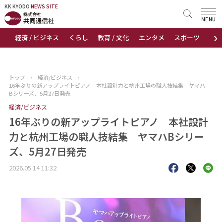
KK KYODO
KK KYODO
NEWS SITE
NEWS SITE
MENU
›
経済 / ビジネス
くらし
教育 / 文化
エンタメ
スポーツ
地
トップページ
お知らせ
トップ
›
経済/ビジネス
›
16年ぶりの新アップライトピアノ 本社設計力と杭州工場の職人技結集 ヤマハ
ニュース
Bシリーズ、5月27日発売
経済/ビジネス
おすすめコンテンツ
16年ぶりの新アップライトピアノ 本社設計
力と杭州工場の職人技結集 ヤマハBシリー
出版物
ズ、5月27日発売
会社概要
2026.05.14 11:32