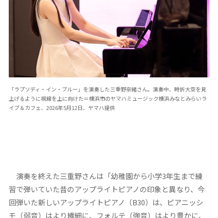
「ラプソディ・イン・ブルー」を演奏した三重野奈緒さん。演奏中、時折大空を見
上げるように視線を上に向けた＝横浜市のヤマハミュージック横浜みなとみらいラ
イブ＆カフェ、2026年5月12日、ヤマハ提供
演奏を終えた三重野さんは「幼稚園から小学3年生まで練
習で弾いていた昔のアップライトピアノの印象と異なり、今
回弾いた新しいアップライトピアノ（B30）は、ピアニッシ
モ（弱音）はより繊細に、フォルテ（強音）はより豊かに、