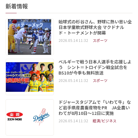
新着情報
始球式の杉谷さん、野球に熱い思い全
日本学童軟式野球大会 マクドナル
ド・トーナメントが開幕
2026.05.14 11:32
スポーツ
ベルギーで戦う日本人選手を応援しよ
う シント＝トロイデン戦全試合を
BS10が今季も無料放送
2026.05.14 11:32
スポーツ
ドジャースタジアムで「いわて牛」な
ど岩手県産農畜産物をPR JA全農い
わてが8月10日～12日に実施
2026.05.14 11:32
経済/ビジネス