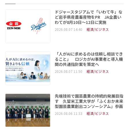
ドジャースタジアムで「いわて牛」な
ど岩手県産農畜産物をPR JA全農い
わてが8月10日～12日に実施
2026.08.07 14:40
経済/ビジネス
「人がAIに求めるのは信頼し相談でき
ること」 ロジカがAI事業者と導入機
関の共通指針案を策定へ
2026.08.07 11:50
経済/ビジネス
先端技術で園芸農業の持続的発展目指
す 久留米工業大学が「ふくおか未来
型園芸農業創出コンソーシアム」参画
2026.08.06 11:33
経済/ビジネス