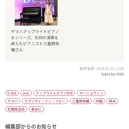
ヤマハアップライトピアノ
Ｂシリーズ、B30の演奏を
終えたピアニスト三重野奈
緒さん
最終更新: 2026.05.25 12:06
bdot by OVO
b.dot
ovo
アップライトピアノB30
ガーシュウィン
ヤマハ
ラプソディ・イン・ブルー
三重野奈緒
中国
杭州
松岡祐治め
泉谷仁
編集部からのお知らせ