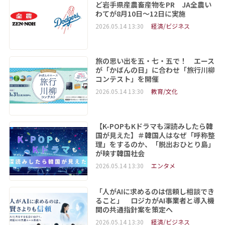
ど岩手県産農畜産物をPR JA全農い
わてが8月10日～12日に実施
2026.05.14 13:30
経済/ビジネス
旅の思い出を五・七・五で！ エース
が「かばんの日」に合わせ「旅行川柳
コンテスト」を開催
2026.05.14 13:30
教育/文化
【K-POPもKドラマも深読みしたら韓
国が見えた】＃韓国人はなぜ「呼称整
理」をするのか、「脱出おひとり島」
が映す韓国社会
2026.05.14 13:30
エンタメ
「人がAIに求めるのは信頼し相談でき
ること」 ロジカがAI事業者と導入機
関の共通指針案を策定へ
2026.05.14 13:30
経済/ビジネス