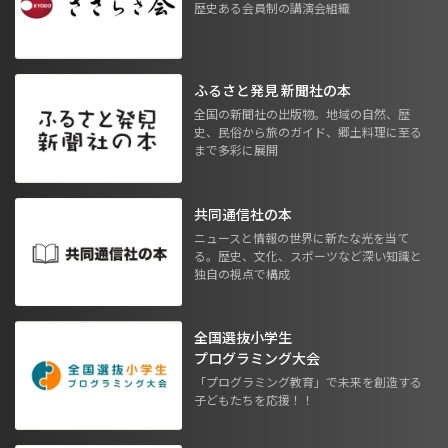
歴史ある会員制の講演会組織
ふるさと発見 新聞社の本
全国の新聞社の出版物。地域の自然、歴
史、民俗から旅のガイド、郷土料理に至る
まで多彩に展開
共同通信社の本
ニュースと情報の世界に新たな光を当て
る。歴史、文化、スポーツなど深い知識と
独自の視点で構成
全国選抜小学生
プログラミング大会
「プログラミング教育」で未来を創造する
子どもたちを応援！！