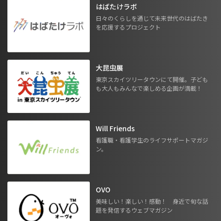
はばたけラボ
日々のくらしを通じて未来世代のはばたき
を応援するプロジェクト
大昆虫展
東京スカイツリータウンにて開催。子ども
も大人もみんなで楽しめる企画が満載！
Will Friends
看護職・看護学生のライフサポートマガジ
ン。
OVO
美味しい！楽しい！感動！ 身近で旬な話
題を発信するウェブマガジン