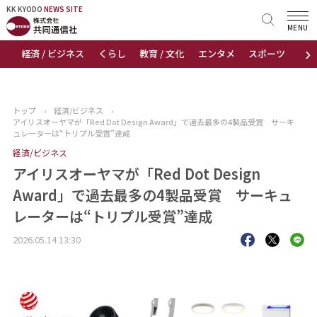
KK KYODO
KK KYODO
NEWS SITE
NEWS SITE
MENU
›
経済 / ビジネス
くらし
教育 / 文化
エンタメ
スポーツ
地
トップページ
お知らせ
トップ
›
経済/ビジネス
›
アイリスオーヤマが「Red Dot Design Award」で過去最多の4製品受賞 サーキ
ニュース
ュレーターは“トリプル受賞”達成
経済/ビジネス
おすすめコンテンツ
アイリスオーヤマが「Red Dot Design
Award」で過去最多の4製品受賞 サーキュ
出版物
レーターは“トリプル受賞”達成
会社概要
2026.05.14 13:30