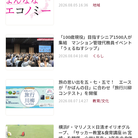
2026.08.05 16:36
地域
「100歳現役」目指すシニア1500人が
集結 マンション管理代務員イベント
「うぇるねすシップ」
2026.08.04 10:48
くらし
旅の思い出を五・七・五で！ エース
が「かばんの日」に合わせ「旅行川柳
コンテスト」を開催
2026.08.07 14:27
教育/文化
横浜F・マリノス×日清オイリオグル
ープ、「サッカー教室&食育講座 in 宮
崎」を開催 小学1年生～3年生の身体