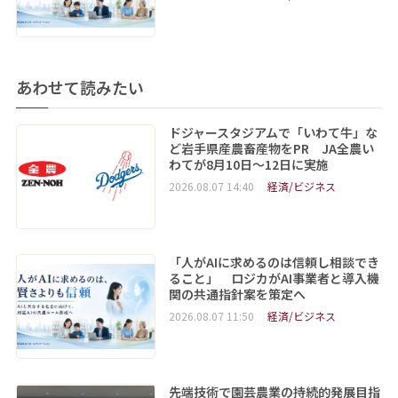
あわせて読みたい
ドジャースタジアムで「いわて牛」な
ど岩手県産農畜産物をPR JA全農い
わてが8月10日～12日に実施
2026.08.07 14:40
経済/ビジネス
「人がAIに求めるのは信頼し相談でき
ること」 ロジカがAI事業者と導入機
関の共通指針案を策定へ
2026.08.07 11:50
経済/ビジネス
先端技術で園芸農業の持続的発展目指