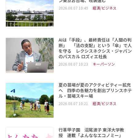
ン東京お台場、改装進む
2026.08.07 10:49
経済/ビジネス
AIは「手段」、最終責任は「人間の判
断」 「法の支配」という「傘」で人
を守る レクシスネクシス・ジャパン
のパスカル ロズィエ社長
2026.08.07 10:23
キーパーソン
夏の苗場が夏のアクティビティー拡充
へ 四季の各魅力を創出プリンスホテ
ル・苗場スキー場
2026.08.07 10:21
経済/ビジネス
行革甲子園 沼尾波子 東洋大学教
授 連載「よんななエコノミー」