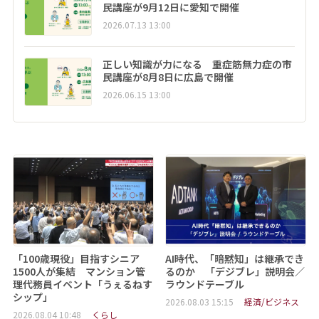
民講座が9月12日に愛知で開催
2026.07.13 13:00
正しい知識が力になる 重症筋無力症の市
民講座が8月8日に広島で開催
2026.06.15 13:00
「100歳現役」目指すシニア
AI時代、「暗黙知」は継承でき
1500人が集結 マンション管
るのか 「デジブレ」説明会／
理代務員イベント「うぇるねす
ラウンドテーブル
シップ」
2026.08.03 15:15
経済/ビジネス
2026.08.04 10:48
くらし