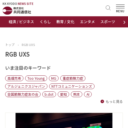
KK KYODO
KK KYODO
NEWS SITE
NEWS SITE
MENU
›
経済 / ビジネス
くらし
教育 / 文化
エンタメ
スポーツ
地
トップページ
お知らせ
トップ
›
RGB UXS
ニュース
RGB UXS
おすすめコンテンツ
いま注目のキーワード
高畑充希
Too Young
MG
重症筋無力症
出版物
アルジェニクスジャパン
NTTコミュニケーションズ
全国筋無力症友の会
b.dot
愛知
熊本
AI
会社概要
もっと見る