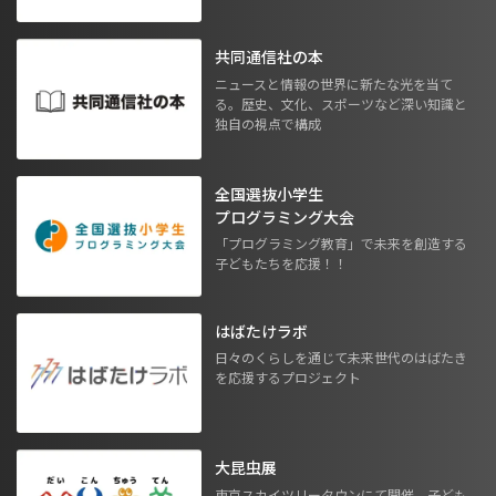
共同通信社の本
ニュースと情報の世界に新たな光を当て
る。歴史、文化、スポーツなど深い知識と
独自の視点で構成
全国選抜小学生
プログラミング大会
「プログラミング教育」で未来を創造する
子どもたちを応援！！
はばたけラボ
日々のくらしを通じて未来世代のはばたき
を応援するプロジェクト
大昆虫展
東京スカイツリータウンにて開催。子ども