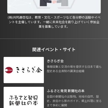
(株)共同通信社は、教育・文化・スポーツなど各分野の活動やイベ
ントを主催しています。一緒に未来社会を創り上げていく参加企
業を募集しています。
関連イベント・サイト
きさらぎ会
情報収集と交流の場を提供する日本で最も
歴史ある会員制の講演会組織
ふるさと発見 新聞社の本
全国の新聞社の出版物。地域の自然、歴
史、民俗から旅のガイド、郷土料理に至る
まで多彩に展開