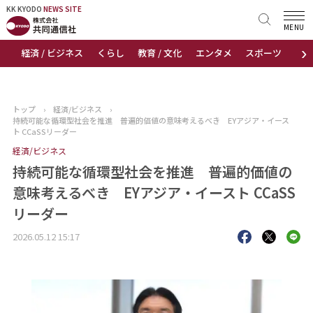
KK KYODO
KK KYODO
NEWS SITE
NEWS SITE
MENU
›
経済 / ビジネス
くらし
教育 / 文化
エンタメ
スポーツ
地
トップページ
お知らせ
トップ
›
経済/ビジネス
›
持続可能な循環型社会を推進 普遍的価値の意味考えるべき EYアジア・イース
ニュース
ト CCaSSリーダー
経済/ビジネス
おすすめコンテンツ
持続可能な循環型社会を推進 普遍的価値の
意味考えるべき EYアジア・イースト CCaSS
出版物
リーダー
会社概要
2026.05.12 15:17