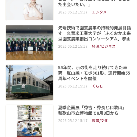
た出会いたい。』
2026.05.12 15:17
エンタメ
先端技術で園芸農業の持続的発展目指
す 久留米工業大学が「ふくおか未来
型園芸農業創出コンソーシアム」参画
2026.05.12 15:17
経済/ビジネス
55年間、京の街を走り続けてきた車
両 嵐山線・モボ301形、運行開始55
周年イベントを開催
2026.05.12 15:17
くらし
夏季企画展「秀吉・秀長と和歌山」
和歌山市立博物館で8月8日から
2026.05.12 15:17
教育/文化