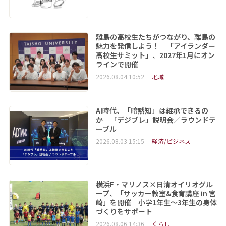
離島の高校生たちがつながり、離島の
魅力を発信しよう！ 「アイランダー
高校生サミット」、2027年1月にオン
ラインで開催
2026.08.04 10:52
地域
AI時代、「暗黙知」は継承できるの
か 「デジブレ」説明会／ラウンドテ
ーブル
2026.08.03 15:15
経済/ビジネス
横浜F・マリノス×日清オイリオグル
ープ、「サッカー教室&食育講座 in 宮
崎」を開催 小学1年生～3年生の身体
づくりをサポート
2026.08.06 14:36
くらし