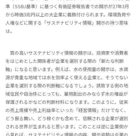
準（SSBJ基準）に基づく有価証券報告書での開示が27年3月
から時価3兆円以上の大企業に義務付けられます。環境負荷や
人権などに関する「サステナビリティ情報」開示の持つ意味
は。
質の高いサステナビリティ情報の開示は、投資家や消費者
をはじめとした関係者が企業を選別する際の「新たな判断
軸」になると思います。例えば、水の使用量の開示は、水資
源が貴重な地域では水を効率よく使える企業と、そうでない
企業を選別する際の判断軸になるでしょう。誘致する側の地
域住民や自治体にとっても、雇用創出のみならず水の権益が
保護されるかなどの判断材料になります。このように、従来
の売上規模や売上利益率といった「経営情報」だけでなく、
どう振る舞い、どう稼ぐかも含めて、信頼される企業が選別
される世界が生まれると思います。このことは逆に企業側か
ら見れば、サステナビリティ情報の内容、開示姿勢は企業の