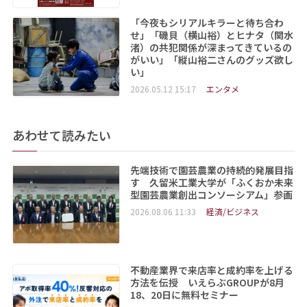
「今夜もシリアルキラーと待ち合わ
せ」「磯貝（横山裕）とヒナタ（関水
渚）の共犯関係が深まってきているの
がいい」「縦山裕二さんのグッズ欲し
い」
2026.05.12 15:17
エンタメ
あわせて読みたい
先端技術で園芸農業の持続的発展目指
す 久留米工業大学が「ふくおか未来
型園芸農業創出コンソーシアム」参画
2026.08.06 11:33
経済/ビジネス
不動産業界で来店率と成約率を上げる
方法を伝授 いえらぶGROUPが8月
18、20日に無料セミナー