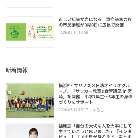
正しい知識が力になる 重症筋無力症
の市民講座が8月8日に広島で開催
2026.06.15 13:00
新着情報
横浜F・マリノス×日清オイリオグル
ープ、「サッカー教室&食育講座 in 宮
崎」を開催 小学1年生～3年生の身体
づくりをサポート
2026.05.12 15:17
くらし
福原遥「自分の大切な人を大事にして
生きていこうと思いました」【インタ
ビュー】『あの星が降る丘で、君とま