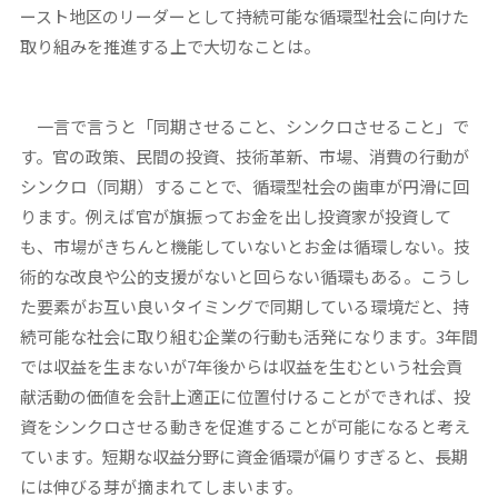
ースト地区のリーダーとして持続可能な循環型社会に向けた
取り組みを推進する上で大切なことは。
一言で言うと「同期させること、シンクロさせること」で
す。官の政策、民間の投資、技術革新、市場、消費の行動が
シンクロ（同期）することで、循環型社会の歯車が円滑に回
ります。例えば官が旗振ってお金を出し投資家が投資して
も、市場がきちんと機能していないとお金は循環しない。技
術的な改良や公的支援がないと回らない循環もある。こうし
た要素がお互い良いタイミングで同期している環境だと、持
続可能な社会に取り組む企業の行動も活発になります。3年間
では収益を生まないが7年後からは収益を生むという社会貢
献活動の価値を会計上適正に位置付けることができれば、投
資をシンクロさせる動きを促進することが可能になると考え
ています。短期な収益分野に資金循環が偏りすぎると、長期
には伸びる芽が摘まれてしまいます。