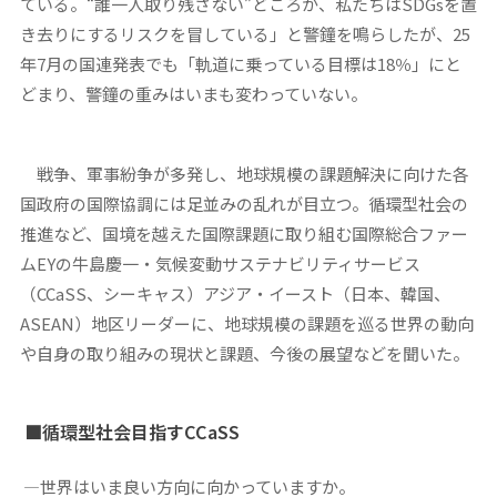
ている。“誰一人取り残さない”どころか、私たちはSDGsを置
き去りにするリスクを冒している」と警鐘を鳴らしたが、25
年7月の国連発表でも「軌道に乗っている目標は18％」にと
どまり、警鐘の重みはいまも変わっていない。
戦争、軍事紛争が多発し、地球規模の課題解決に向けた各
国政府の国際協調には足並みの乱れが目立つ。循環型社会の
推進など、国境を越えた国際課題に取り組む国際総合ファー
ムEYの牛島慶一・気候変動サステナビリティサービス
（CCaSS、シーキャス）アジア・イースト（日本、韓国、
ASEAN）地区リーダーに、地球規模の課題を巡る世界の動向
や自身の取り組みの現状と課題、今後の展望などを聞いた。
■循環型社会目指すCCaSS
―世界はいま良い方向に向かっていますか。