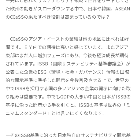
―先ほど触れたサステナビリティ領域で世界をリードしてき
た欧州の動きがスローダウンする中で、日本や韓国、ASEAN
のCCaSSの果たすべき役割は高まっているのでは？
CCaSSのアジア・イーストの業績は他の地区に比べれば好
調です。ＥＹ内での期待は高いと感じています。またアジア
東部はまだ人口増加フェーズにあり、今後も経済成長が期待
されています。ISSB（国際サステナビリティ基準審議会）が
公表した企業のESG（環境・社会・ガバナンス）情報の国際
的な開示基準に準拠した開示を今後普及させる上で、世界の
中でISSBを採用する国の多いアジアの企業の開示に向けた取
り組みは重要です。中でもGDPの大きい中国と日本がISSBの
基準に沿った開示から手を引くと、ISSBの基準は世界の「ミ
ニマムスタンダード」とは言いにくくなります。
―そのISSB基準に沿った日本独自のサステナビリティ開示基