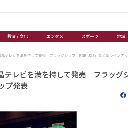
教育 / 文化
エンタメ
スポーツ
地域
LED液晶テレビを満を持して発売 フラッグシップ「RGB UXS」など新ラインア
経済 / ビジネス
誰もが輝いて働く社会へ
くらし
天皇杯サッカー
ED液晶テレビを満を持して発売 フラッグ
教育 / 文化
オートレース
アップ発表
エンタメ
競輪
スポーツ
ボートレース
地域
棋王戦
キーパーソン
女流本因坊戦