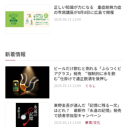
正しい知識が力になる 重症筋無力症
の市民講座が8月8日に広島で開催
2026.06.15 13:00
新着情報
ビールだけ飲むと倒れる「ふらつくビ
アグラス」発売 “強制的に水を飲
む”仕掛けで適正飲酒を後押し
2025.05.13 12:00
くらし
東野圭吾が選んだ「記憶に残る一文」
はどれ？ 最新作『永遠の記憶』発売
で読者参加型キャンペーン
2025.05.13 12:00
教育/文化