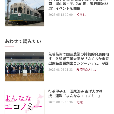
両 嵐山線・モボ301形、運行開始55
周年イベントを開催
2025.05.13 12:00
くらし
あわせて読みたい
先端技術で園芸農業の持続的発展目指
す 久留米工業大学が「ふくおか未来
型園芸農業創出コンソーシアム」参画
2026.08.06 11:33
経済/ビジネス
行革甲子園 沼尾波子 東洋大学教
授 連載「よんななエコノミー」
2026.08.05 16:36
地域