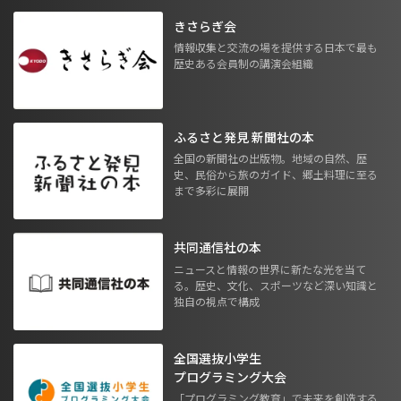
きさらぎ会
情報収集と交流の場を提供する日本で最も
歴史ある会員制の講演会組織
ふるさと発見 新聞社の本
全国の新聞社の出版物。地域の自然、歴
史、民俗から旅のガイド、郷土料理に至る
まで多彩に展開
共同通信社の本
ニュースと情報の世界に新たな光を当て
る。歴史、文化、スポーツなど深い知識と
独自の視点で構成
全国選抜小学生
プログラミング大会
「プログラミング教育」で未来を創造する