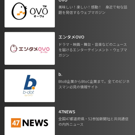
美味しい！楽しい！感動！ 身近で旬な話
題を発信するウェブマガジン
エンタメOVO
ドラマ・映画・舞台・音楽などのニュース
を届けるエンターテインメント・ウェブマ
ガジン
b.
BtoB企業からBtoC企業まで。全てのビジネ
スマン必見の情報サイト
47NEWS
全国47都道府県・52参加新聞社と共同通信
の内外ニュース