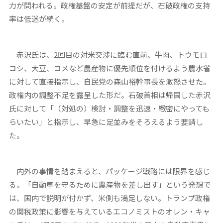
力が問われる。政権基盤の安定が前提だが、石破政権の支持
率は低迷が続く。
赤沢氏は、2回目の対米交渉に臨む直前、牛肉、トウモロ
コシ、大豆、コメなど農産物に優先順位を付けるよう農水省
に対して直接指示し、自民党の森山裕幹事長を激怒させた。
政権内の調整不足を露呈した形だ。石破首相は帰国した赤沢
氏に対して「（対処の）検討・調整を迅速・緻密にやっても
らいたい」と指示し、早急に足並みをそろえるよう要請し
た。
内外の事情を踏まえると、パッケージ戦略には限界を感じ
る。「自動車を守るために農産物を差し出す」という発想で
は、国内で説明が付かず、米側も満足しない。トランプ政権
の関税政策に影響を与えているエコノミストのオレン・キャ