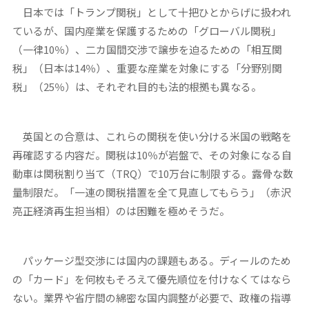
日本では「トランプ関税」として十把ひとからげに扱われ
ているが、国内産業を保護するための「グローバル関税」
（一律10％）、二カ国間交渉で譲歩を迫るための「相互関
税」（日本は14％）、重要な産業を対象にする「分野別関
税」（25％）は、それぞれ目的も法的根拠も異なる。
英国との合意は、これらの関税を使い分ける米国の戦略を
再確認する内容だ。関税は10％が岩盤で、その対象になる自
動車は関税割り当て（TRQ）で10万台に制限する。露骨な数
量制限だ。「一連の関税措置を全て見直してもらう」（赤沢
亮正経済再生担当相）のは困難を極めそうだ。
パッケージ型交渉には国内の課題もある。ディールのため
の「カード」を何枚もそろえて優先順位を付けなくてはなら
ない。業界や省庁間の綿密な国内調整が必要で、政権の指導