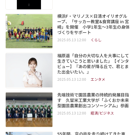
横浜F・マリノス×日清オイリオグル
ープ、「サッカー教室&食育講座 in 宮
崎」を開催 小学1年生～3年生の身体
づくりをサポート
2025.05.13 12:00
くらし
福原遥「自分の大切な人を大事にして
生きていこうと思いました」【インタ
ビュー】『あの星が降る丘で、君とま
た出会いたい。』
2025.05.13 12:00
エンタメ
先端技術で園芸農業の持続的発展目指
す 久留米工業大学が「ふくおか未来
型園芸農業創出コンソーシアム」参画
2025.05.13 12:00
経済/ビジネス
55年間、京の街を走り続けてきた車