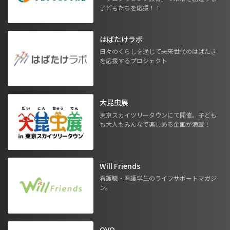
子どもたちを応援！！
はばたけラボ
日々のくらしを通じて未来世代のはばたき
を応援するプロジェクト
大昆虫展
東京スカイツリータウンにて開催。子ども
も大人もみんなで楽しめる企画が満載！
Will Friends
看護職・看護学生のライフサポートマガジ
ン。
OVO