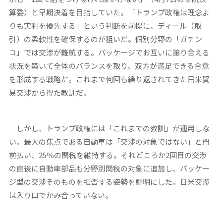
算委）と早期決着を目指していた。「トランプ政権は理念よ
りも実利を優先する」という判断を前提に、ディール（取
引）の柔軟性を確保するのが狙いだ。個別分野の「ガチン
コ」では交渉が難航する。パッケージでお互いに譲り合える
状況を築いて全体のバランスを取り、双方が満足できる合意
を形成する戦略だ。これまで何回も繰り返されてきた日米貿
易交渉から得た教訓だ。
しかし、トランプ政権には「これまでの教訓」が通用しな
い。最大の焦点である自動車は「交渉の対象ではない」と門
前払い、25％の関税を維持する。それどころか2回目の交渉
の直後に自動車部品も分野別関税の対象に追加し、パッケー
ジ型の交渉そのものを拒否する姿勢を鮮明にした。日米交渉
は入り口でかみ合っていない。