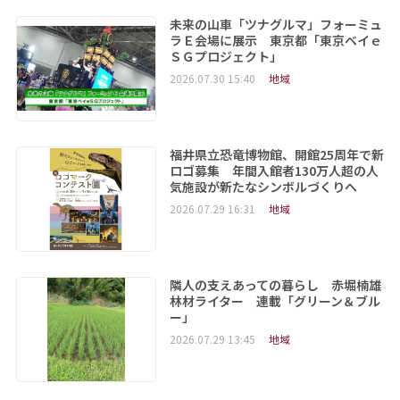
未来の山車「ツナグルマ」フォーミュ
ラＥ会場に展示 東京都「東京ベイｅ
ＳＧプロジェクト」
2026.07.30 15:40
地域
福井県立恐竜博物館、開館25周年で新
ロゴ募集 年間入館者130万人超の人
気施設が新たなシンボルづくりへ
2026.07.29 16:31
地域
隣人の支えあっての暮らし 赤堀楠雄
林材ライター 連載「グリーン＆ブル
ー」
2026.07.29 13:45
地域