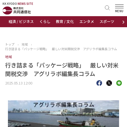
KK KYODO
KK KYODO
NEWS SITE
NEWS SITE
MENU
›
経済 / ビジネス
くらし
教育 / 文化
エンタメ
スポーツ
地
トップページ
お知らせ
トップ
›
地域
›
行き詰まる「パッケージ戦略」 厳しい対米関税交渉 アグリラボ編集長コラム
ニュース
地域
行き詰まる「パッケージ戦略」 厳しい対米
おすすめコンテンツ
関税交渉 アグリラボ編集長コラム
出版物
2025.05.13 12:00
会社概要