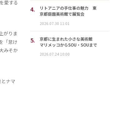
を愛する
4.
リトアニアの手仕事の魅力 東
。
京都庭園美術館で展覧会
2026.07.30 11:01
上がりま
5.
京都に生まれた小さな美術館
を「怠け
マリメッコからSOU・SOUまで
大みそか
2026.07.24 10:00
泉とナマ