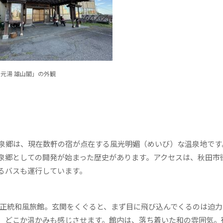
 元湯 雄山閣」の外観
泉郷は、現在数軒の宿が点在する風光明媚（めいび）な温泉地です
泉郷としての開発が始まった歴史があります。アクセスは、秋田市
るバスも運行しています。
正統和風旅館。玄関をくぐると、まず目に飛び込んでくるのは迫力
、どこか温かみも感じさせます。館内は、落ち着いた和の雰囲気。