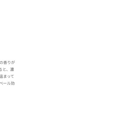
の香りが
ると、濃
温まって
ベール効