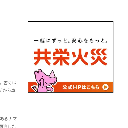
。古くは
街から車
あるナマ
宿泊した