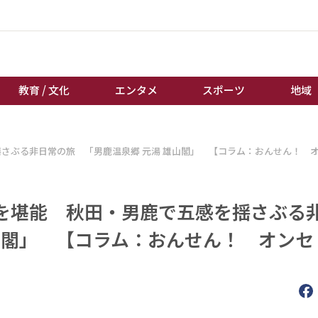
教育 / 文化
エンタメ
スポーツ
地域
経済 / ビジネス
誰もが輝いて働く社会へ
さぶる非日常の旅 「男鹿温泉郷 元湯 雄山閣」 【コラム：おんせん！ 
くらし
天皇杯サッカー
教育 / 文化
オートレース
を堪能 秋田・男鹿で五感を揺さぶる
エンタメ
競輪
スポーツ
ボートレース
山閣」 【コラム：おんせん！ オンセ
地域
棋王戦
キーパーソン
女流本因坊戦