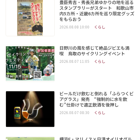
豊臣秀吉・秀長兄弟ゆかりの地を巡る
スタンプラリーがスタート 和歌山市
内5カ所・近畿6カ所を巡り限定グッズ
をもらおう
2026.08.08 10:00
くらし
日野川の風を感じて絶品ジビエも満
喫 鳥取のサイクリングイベント
2026.08.07 11:05
くらし
ビールだけ飲むと倒れる「ふらつくビ
アグラス」発売 “強制的に水を飲
む”仕掛けで適正飲酒を後押し
2026.08.07 08:30
くらし
横浜F・マリノス×日清オイリオグル