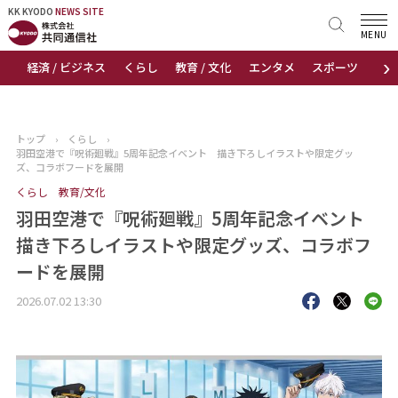
KK KYODO
KK KYODO
NEWS SITE
NEWS SITE
MENU
›
経済 / ビジネス
くらし
教育 / 文化
エンタメ
スポーツ
地
トップページ
お知らせ
トップ
›
くらし
›
羽田空港で『呪術廻戦』5周年記念イベント 描き下ろしイラストや限定グッ
ニュース
ズ、コラボフードを展開
くらし
教育/文化
おすすめコンテンツ
羽田空港で『呪術廻戦』5周年記念イベント
描き下ろしイラストや限定グッズ、コラボフ
出版物
ードを展開
会社概要
2026.07.02 13:30