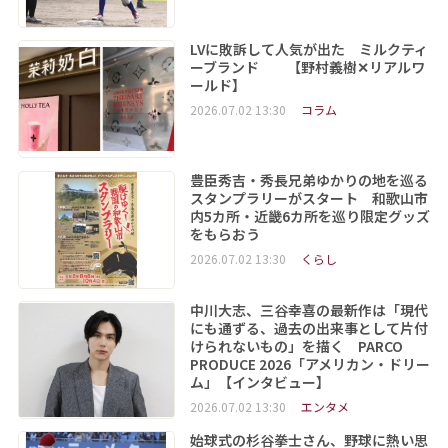
LVに敗訴して人気が出た ミルクティ
ーブランド 【野村義樹✕リアルワ
ールド】
2026.07.02 13:30
コラム
豊臣秀吉・秀長兄弟ゆかりの地を巡る
スタンプラリーがスタート 和歌山市
内5カ所・近畿6カ所を巡り限定グッズ
をもらおう
2026.07.02 13:30
くらし
中川大志、三谷幸喜の最新作は「現代
にも通ずる、過去の出来事として片付
けられないもの」を描く PARCO
PRODUCE 2026「アメリカン・ドリー
ム」【インタビュー】
2026.07.02 13:30
エンタメ
始球式の杉谷拳士さん、野球に熱い思