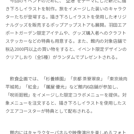
今回のイベントのために、“空港”をテーマにした新たに描
き下ろしイラストを制作。旅をイメージした装いのキャラク
ターたちが登場する。描き下ろしイラストを使用したオリジ
ナルグッズを販売するポップアップストアも展開。羽田エア
ポートガーデン限定アイテムや、グッズ購入者へのクラフト
ステッカーなどの特典も用意する。また、館内の対象店舗で
税込2000円以上の買い物をすると、イベント限定デザインの
クリアしおり（全5種）がランダムでプレゼントされる。
飲食企画では、「杉養蜂園」「京都 茶寮翠泉」「東京焼肉
平城苑」「紅金」「麺屋 優光」など館内6店舗が参加し、
「呪術廻戦」をイメージした限定コラボメニューを提供。対
象メニューを注文すると、描き下ろしイラストを使用したス
クエアコースターが特典として配布される。
館内にはキャラクターパネルや映像演出を楽しめるフォト