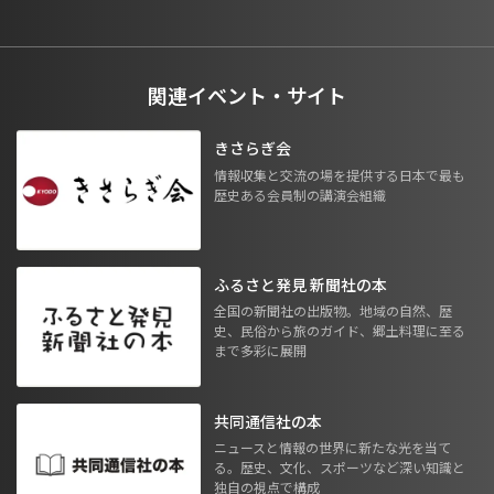
関連イベント・サイト
きさらぎ会
情報収集と交流の場を提供する日本で最も
歴史ある会員制の講演会組織
ふるさと発見 新聞社の本
全国の新聞社の出版物。地域の自然、歴
史、民俗から旅のガイド、郷土料理に至る
まで多彩に展開
共同通信社の本
ニュースと情報の世界に新たな光を当て
る。歴史、文化、スポーツなど深い知識と
独自の視点で構成