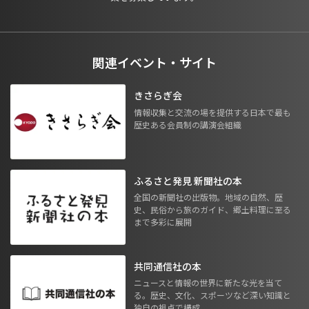
関連イベント・サイト
きさらぎ会
情報収集と交流の場を提供する日本で最も
歴史ある会員制の講演会組織
ふるさと発見 新聞社の本
全国の新聞社の出版物。地域の自然、歴
史、民俗から旅のガイド、郷土料理に至る
まで多彩に展開
共同通信社の本
ニュースと情報の世界に新たな光を当て
る。歴史、文化、スポーツなど深い知識と
独自の視点で構成