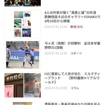
6人の作家が描く“風景と猫”の共演
歌舞伎座そばのギャラリーYOHAKUで
8月20日から開催
2026.07.01 13:30
教育/文化
弓ヶ浜（鳥取）が初勝利 全日本学童
野球の1回戦
2026.07.01 13:30
スポーツ
LVに敗訴して人気が出た ミルクティ
ーブランド 【野村義樹✕リアルワ
ールド】
2026.07.01 13:30
コラム
豊臣秀吉・秀長兄弟ゆかりの地を巡る