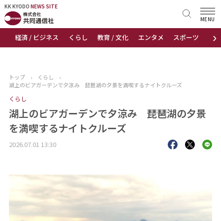
KK KYODO
KK KYODO
NEWS SITE
NEWS SITE
MENU
›
経済 / ビジネス
くらし
教育 / 文化
エンタメ
スポーツ
地
トップページ
お知らせ
トップ
›
くらし
›
湖上のビアガーデンで夕涼み 琵琶湖の夕景を満喫するナイトクルーズ
ニュース
くらし
湖上のビアガーデンで夕涼み 琵琶湖の夕景
おすすめコンテンツ
を満喫するナイトクルーズ
出版物
2026.07.01 13:30
会社概要