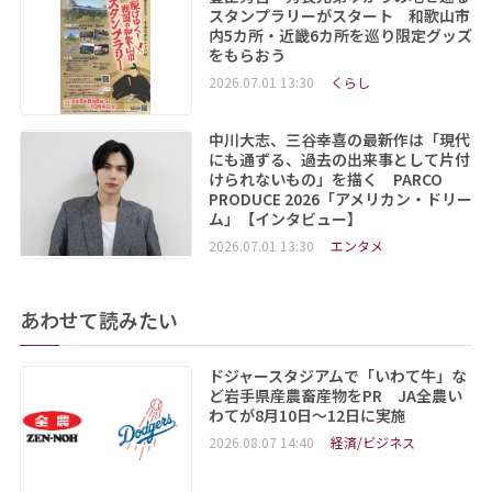
スタンプラリーがスタート 和歌山市
内5カ所・近畿6カ所を巡り限定グッズ
をもらおう
2026.07.01 13:30
くらし
中川大志、三谷幸喜の最新作は「現代
にも通ずる、過去の出来事として片付
けられないもの」を描く PARCO
PRODUCE 2026「アメリカン・ドリー
ム」【インタビュー】
2026.07.01 13:30
エンタメ
あわせて読みたい
ドジャースタジアムで「いわて牛」な
ど岩手県産農畜産物をPR JA全農い
わてが8月10日～12日に実施
2026.08.07 14:40
経済/ビジネス