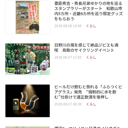
豊臣秀吉・秀長兄弟ゆかりの地を巡る
スタンプラリーがスタート 和歌山市
内5カ所・近畿6カ所を巡り限定グッズ
をもらおう
2026.08.08 10:00
くらし
日野川の風を感じて絶品ジビエも満
喫 鳥取のサイクリングイベント
2026.08.07 11:05
くらし
ビールだけ飲むと倒れる「ふらつくビ
アグラス」発売 “強制的に水を飲
む”仕掛けで適正飲酒を後押し
2026.08.07 08:30
くらし