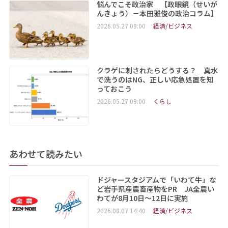
悩んでこそ政治家 【政眼鏡（せいが
んきょう）－本田雅俊の政治コラム】
2026.05.27 09:00
経済/ビジネス
クラゲに刺されたらどうする？ 真水
で洗うのはNG、正しい応急処置を知
っておこう
2026.05.27 09:00
くらし
あわせて読みたい
ドジャースタジアムで「いわて牛」な
ど岩手県産農畜産物をPR JA全農い
わてが8月10日～12日に実施
2026.08.07 14:40
経済/ビジネス