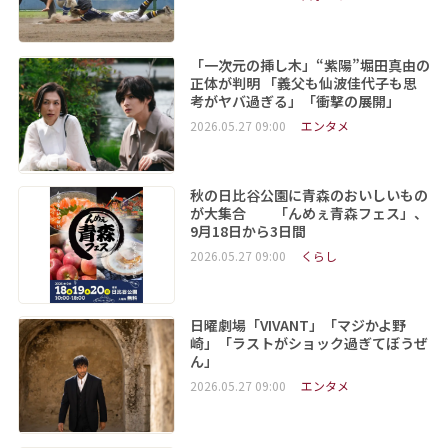
「一次元の挿し木」“紫陽”堀田真由の
正体が判明 「義父も仙波佳代子も思
考がヤバ過ぎる」「衝撃の展開」
2026.05.27 09:00
エンタメ
秋の日比谷公園に青森のおいしいもの
が大集合 「んめぇ青森フェス」、
9月18日から3日間
2026.05.27 09:00
くらし
日曜劇場「VIVANT」「マジかよ野
崎」「ラストがショック過ぎてぼうぜ
ん」
2026.05.27 09:00
エンタメ