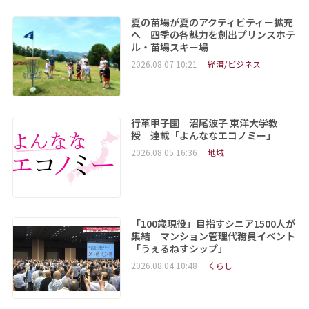
夏の苗場が夏のアクティビティー拡充
へ 四季の各魅力を創出プリンスホテ
ル・苗場スキー場
2026.08.07 10:21
経済/ビジネス
行革甲子園 沼尾波子 東洋大学教
授 連載「よんななエコノミー」
2026.08.05 16:36
地域
「100歳現役」目指すシニア1500人が
集結 マンション管理代務員イベント
「うぇるねすシップ」
2026.08.04 10:48
くらし