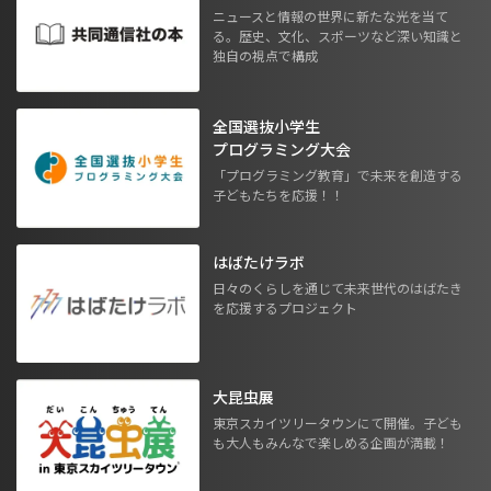
ニュースと情報の世界に新たな光を当て
る。歴史、文化、スポーツなど深い知識と
独自の視点で構成
全国選抜小学生
プログラミング大会
「プログラミング教育」で未来を創造する
子どもたちを応援！！
はばたけラボ
日々のくらしを通じて未来世代のはばたき
を応援するプロジェクト
大昆虫展
東京スカイツリータウンにて開催。子ども
も大人もみんなで楽しめる企画が満載！