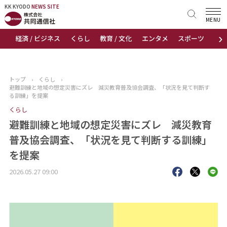
KK KYODO
KK KYODO
NEWS SITE
NEWS SITE
MENU
›
経済 / ビジネス
くらし
教育 / 文化
エンタメ
スポーツ
地
トップページ
お知らせ
トップ
›
くらし
›
避難訓練と地域の想定災害にズレ 減災教育普及協会調査、「状況を見て判断す
ニュース
る訓練」を提案
くらし
おすすめコンテンツ
避難訓練と地域の想定災害にズレ 減災教育
普及協会調査、「状況を見て判断する訓練」
出版物
を提案
会社概要
2026.05.27 09:00