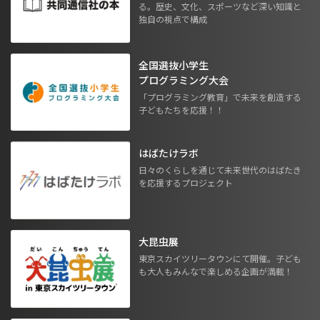
る。歴史、文化、スポーツなど深い知識と
独自の視点で構成
全国選抜小学生
プログラミング大会
「プログラミング教育」で未来を創造する
子どもたちを応援！！
はばたけラボ
日々のくらしを通じて未来世代のはばたき
を応援するプロジェクト
大昆虫展
東京スカイツリータウンにて開催。子ども
も大人もみんなで楽しめる企画が満載！