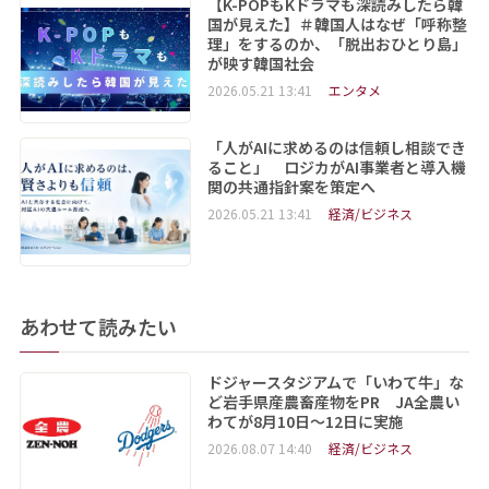
【K-POPもKドラマも深読みしたら韓
国が見えた】＃韓国人はなぜ「呼称整
理」をするのか、「脱出おひとり島」
が映す韓国社会
2026.05.21 13:41
エンタメ
「人がAIに求めるのは信頼し相談でき
ること」 ロジカがAI事業者と導入機
関の共通指針案を策定へ
2026.05.21 13:41
経済/ビジネス
あわせて読みたい
ドジャースタジアムで「いわて牛」な
ど岩手県産農畜産物をPR JA全農い
わてが8月10日～12日に実施
2026.08.07 14:40
経済/ビジネス