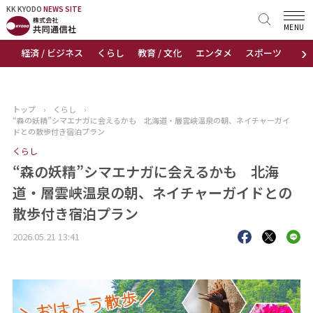
KK KYODO
KK KYODO
NEWS SITE
NEWS SITE
MENU
›
経済 / ビジネス
くらし
教育 / 文化
エンタメ
スポーツ
地
トップページ
お知らせ
トップ
›
くらし
›
“森の妖精”シマエナガに会えるかも 北海道・層雲峡温泉の朝、ネイチャーガイ
ニュース
ドとの散歩付き宿泊プラン
くらし
おすすめコンテンツ
“森の妖精”シマエナガに会えるかも 北海
道・層雲峡温泉の朝、ネイチャーガイドとの
出版物
散歩付き宿泊プラン
会社概要
2026.05.21 13:41