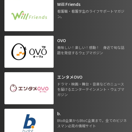
Will Friends
看護職・看護学生のライフサポートマガジ
ン。
OVO
美味しい！楽しい！感動！ 身近で旬な話
題を発信するウェブマガジン
エンタメOVO
ドラマ・映画・舞台・音楽などのニュース
を届けるエンターテインメント・ウェブマ
ガジン
b.
BtoB企業からBtoC企業まで。全てのビジネ
スマン必見の情報サイト