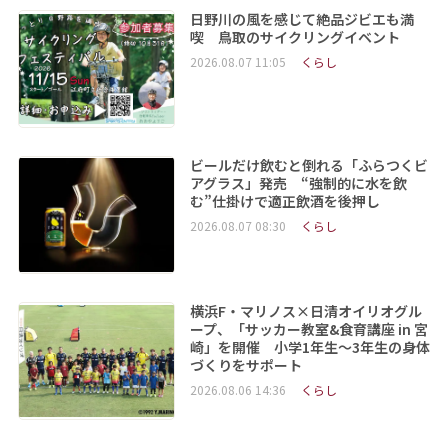
日野川の風を感じて絶品ジビエも満
喫 鳥取のサイクリングイベント
2026.08.07 11:05
くらし
ビールだけ飲むと倒れる「ふらつくビ
アグラス」発売 “強制的に水を飲
む”仕掛けで適正飲酒を後押し
2026.08.07 08:30
くらし
横浜F・マリノス×日清オイリオグル
ープ、「サッカー教室&食育講座 in 宮
崎」を開催 小学1年生～3年生の身体
づくりをサポート
2026.08.06 14:36
くらし