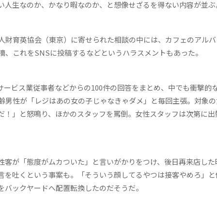
い人生なのか、かなり暇なのか、と想像せざるを得ない内容が並ぶ
人財育英協会（東京）に寄せられた相談の中には、カフェのアルバ
摘、これをSNSに投稿するなどというハラスメントもあった。
・サービス業従事者などからの100件の回答をまとめ、中でも衝撃的
齢男性が「レジはあの女の子じゃなきゃダメ」と毎回主張。対象の
だ！」と怒鳴り、ほかのスタッフを罵倒。女性スタッフは次第に出
性客が「態度がムカついた」と言いがかりをつけ、後日再来店した
言を吐くという事案も。「そういう顔してるやつは接客やめろ」と
をバックヤードへ配置転換したのだそうだ。