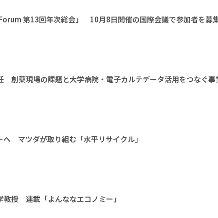
l Earth Forum 第13回年次総会」 10月8日開催の国際会議で参加者を募
に就任 創薬現場の課題と大学病院・電子カルテデータ活用をつなぐ事
ーへ マツダが取り組む「水平リサイクル」
ー
大学教授 連載「よんななエコノミー」