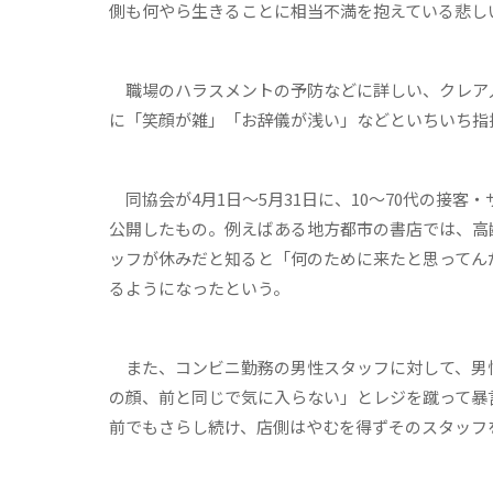
側も何やら生きることに相当不満を抱えている悲し
職場のハラスメントの予防などに詳しい、クレア
に「笑顔が雑」「お辞儀が浅い」などといちいち指
同協会が4月1日〜5月31日に、10〜70代の接客
公開したもの。例えばある地方都市の書店では、高
ッフが休みだと知ると「何のために来たと思ってん
るようになったという。
また、コンビニ勤務の男性スタッフに対して、男
の顔、前と同じで気に入らない」とレジを蹴って暴
前でもさらし続け、店側はやむを得ずそのスタッフ