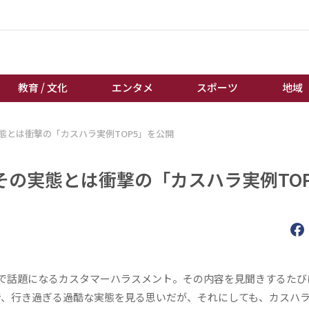
教育 / 文化
エンタメ
スポーツ
地域
態とは衝撃の「カスハラ実例TOP5」を公開
経済 / ビジネス
誰もが輝いて働く社会へ
くらし
天皇杯サッカー
の実態とは衝撃の「カスハラ実例TOP
教育 / 文化
オートレース
エンタメ
競輪
スポーツ
ボートレース
地域
棋王戦
キーパーソン
女流本因坊戦
話題になるカスタマーハラスメント。その内容を見聞きするたび
で、行き過ぎる過酷な実態を見る思いだが、それにしても、カスハ