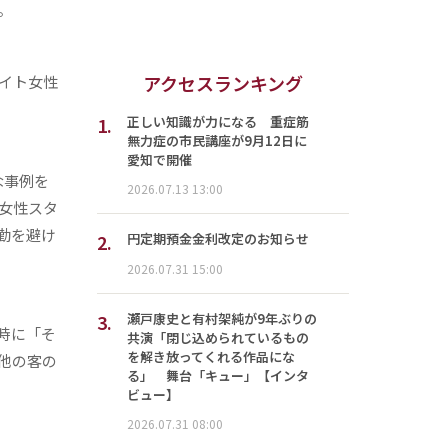
。
アクセスランキング
イト女性
1.
正しい知識が力になる 重症筋
無力症の市民講座が9月12日に
愛知で開催
な事例を
2026.07.13 13:00
女性スタ
勤を避け
2.
円定期預金金利改定のお知らせ
2026.07.31 15:00
3.
瀬戸康史と有村架純が9年ぶりの
時に「そ
共演「閉じ込められているもの
を解き放ってくれる作品にな
他の客の
る」 舞台「キュー」【インタ
ビュー】
2026.07.31 08:00