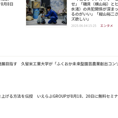
8月8日
せ」「磯貝（横山裕）と
水渚）の共犯関係が深ま
るのがいい」「縦山裕二
ズ欲しい」
2025.06.04 15:25
エンタメ
発展目指す 久留米工業大学が「ふくおか未来型園芸農業創出コン
上げる方法を伝授 いえらぶGROUPが8月18、20日に無料セミ