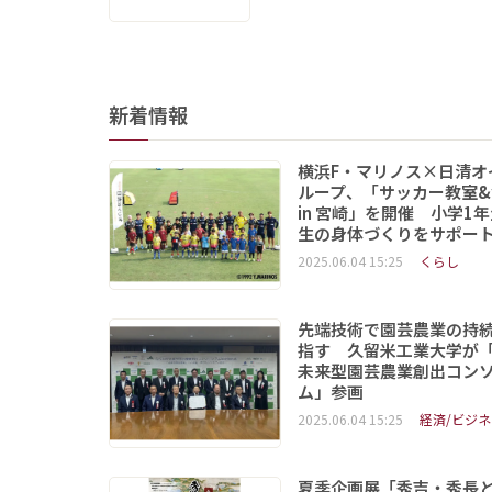
新着情報
横浜F・マリノス×日清オ
ループ、「サッカー教室&
in 宮崎」を開催 小学1
生の身体づくりをサポー
2025.06.04 15:25
くらし
先端技術で園芸農業の持
指す 久留米工業大学が
未来型園芸農業創出コン
ム」参画
2025.06.04 15:25
経済/ビジネ
夏季企画展「秀吉・秀長