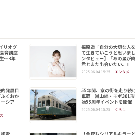
イリオグ
福原遥「自分の大切な人
食育講座
て生きていこうと思いま
年生～3年
ンタビュー】『あの星が
ト
君とまた出会いたい。』
2025.06.04 15:25
エンタメ
続的発展目
55年間、京の街を走り続
「ふくおか
車両 嵐山線・モボ301
ソーシア
始55周年イベントを開催
2025.06.04 15:25
くらし
ス
と和歌
「今夜もシリアルキラー