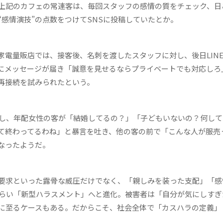
上記のカフェの常連客は、毎回スタッフの感情の質をチェック、日
感情演技”の点数をつけてSNSに投稿していたとか。
電量販店では、接客後、名刺を渡したスタッフに対し、後日LIN
にメッセージが届き「誠意を見せるならプライベートでも対応しろ
再接続を試みられたという。
し、年配女性の客が「結婚してるの？」「子どもいないの？何して
て終わってるわね」と暴言を吐き、他の客の前で「こんな人が服売
なったようだ。
要求といった露骨な威圧だけでなく、「親しみを装った支配」「感
づらい「新型ハラスメント」へと進化。被害者は「自分が気にしすぎ
に至るケースもある。だからこそ、社会全体で「カスハラの定義」