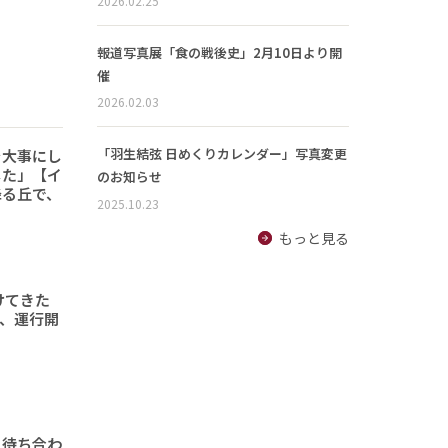
2026.02.25
報道写真展「食の戦後史」2月10日より開
催
2026.02.03
「羽生結弦 日めくりカレンダー」写真変更
を大事にし
した」【イ
のお知らせ
降る丘で、
2025.10.23
もっと見る
けてきた
形、運行開
と待ち合わ