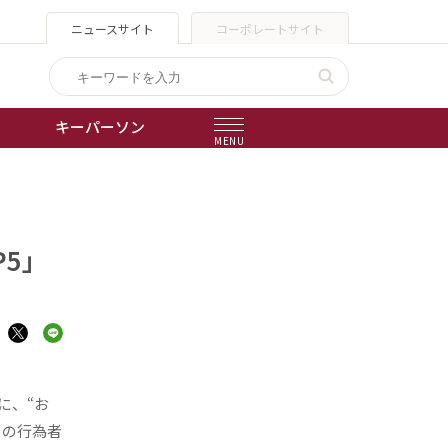
ニュースサイト
コーポレートサイト
キーパーソン
MENU
出版物
会社概要
5」
に、“お
ラの行為者