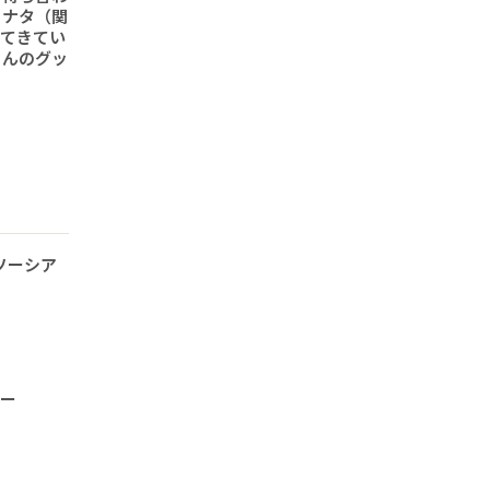
ヒナタ（関
ってきてい
さんのグッ
ソーシア
ナー