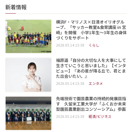
新着情報
横浜F・マリノス×日清オイリオグル
ープ、「サッカー教室&食育講座 in 宮
崎」を開催 小学1年生～3年生の身体
づくりをサポート
2026.05.14 15:38
くらし
福原遥「自分の大切な人を大事にして
生きていこうと思いました」【インタ
ビュー】『あの星が降る丘で、君とま
た出会いたい。』
2026.05.14 15:38
エンタメ
先端技術で園芸農業の持続的発展目指
す 久留米工業大学が「ふくおか未来
型園芸農業創出コンソーシアム」参画
2026.05.14 15:38
経済/ビジネス