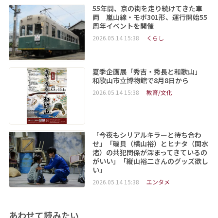
55年間、京の街を走り続けてきた車
両 嵐山線・モボ301形、運行開始55
周年イベントを開催
2026.05.14 15:38
くらし
夏季企画展「秀吉・秀長と和歌山」
和歌山市立博物館で8月8日から
2026.05.14 15:38
教育/文化
「今夜もシリアルキラーと待ち合わ
せ」「磯貝（横山裕）とヒナタ（関水
渚）の共犯関係が深まってきているの
がいい」「縦山裕二さんのグッズ欲し
い」
2026.05.14 15:38
エンタメ
あわせて読みたい