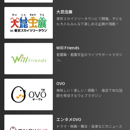
大昆虫展
東京スカイツリータウンにて開催。子ども
も大人もみんなで楽しめる企画が満載！
Will Friends
看護職・看護学生のライフサポートマガジ
ン。
OVO
美味しい！楽しい！感動！ 身近で旬な話
題を発信するウェブマガジン
エンタメOVO
ドラマ・映画・舞台・音楽などのニュース