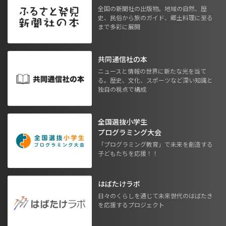
全国の新聞社の出版物。地域の自然、歴
史、民俗から旅のガイド、郷土料理に至る
まで多彩に展開
共同通信社の本
ニュースと情報の世界に新たな光を当て
る。歴史、文化、スポーツなど深い知識と
独自の視点で構成
全国選抜小学生
プログラミング大会
「プログラミング教育」で未来を創造する
子どもたちを応援！！
はばたけラボ
日々のくらしを通じて未来世代のはばたき
を応援するプロジェクト