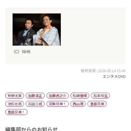
（C）NHK
最終更新: 2026.05.14 15:45
エンタメOVO
仲野太賀
加藤清正
加藤虎之介
松崎優輝
松本怜生
池松壮亮
石田三成
羽柴兄弟！
西山潤
豊臣兄弟
豊臣兄弟！
編集部からのお知らせ