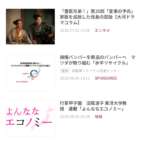
「豊臣兄弟！」第25回「変事の予兆」
家臣を追放した信長の孤独【大河ドラ
マコラム】
2026.07.02 15:06
エンタメ
損傷バンパーを新品のバンパーへ マ
ツダが取り組む「水平リサイクル」
提供
自動車リサイクル促進センター
2026.08.06 14:12
SPONSORED
行革甲子園 沼尾波子 東洋大学教
授 連載「よんななエコノミー」
2026.08.05 16:36
地域