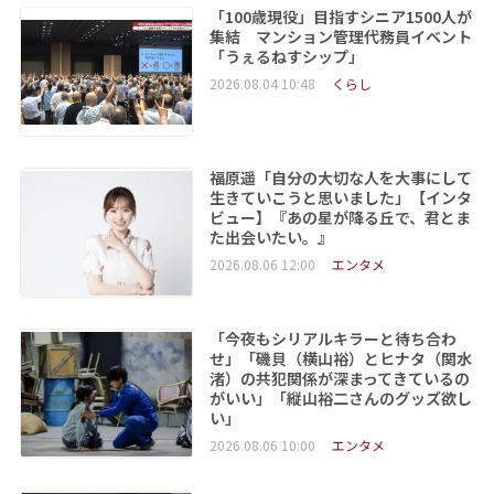
「100歳現役」目指すシニア1500人が
集結 マンション管理代務員イベント
「うぇるねすシップ」
2026.08.04 10:48
くらし
福原遥「自分の大切な人を大事にして
生きていこうと思いました」【インタ
ビュー】『あの星が降る丘で、君とま
た出会いたい。』
2026.08.06 12:00
エンタメ
「今夜もシリアルキラーと待ち合わ
せ」「磯貝（横山裕）とヒナタ（関水
渚）の共犯関係が深まってきているの
がいい」「縦山裕二さんのグッズ欲し
い」
2026.08.06 10:00
エンタメ