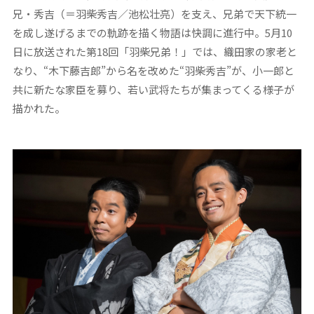
兄・秀吉（＝羽柴秀吉／池松壮亮）を支え、兄弟で天下統一
を成し遂げるまでの軌跡を描く物語は快調に進行中。5月10
日に放送された第18回「羽柴兄弟！」では、織田家の家老と
なり、“木下藤吉郎”から名を改めた“羽柴秀吉”が、小一郎と
共に新たな家臣を募り、若い武将たちが集まってくる様子が
描かれた。