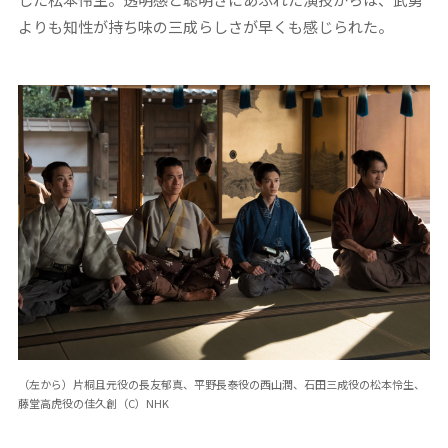
よりも知性が持ち味の三成らしさが早くも感じられた。
（左から）片桐且元役の長友郁真、平野長泰役の西山潤、石田三成役の松本怜生、
藤堂高虎役の佳久創（C）NHK