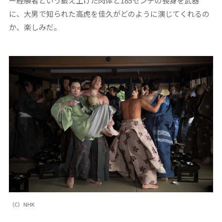
ー経験者という鍛え上げた肉体と185センチの長身を武器
に、大男で知られた高虎を佳久がどのように演じてくれるの
か、楽しみだ。
（C）NHK