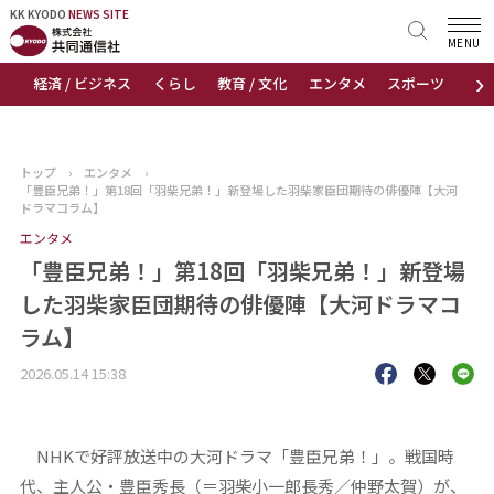
KK KYODO
KK KYODO
NEWS SITE
NEWS SITE
MENU
›
経済 / ビジネス
くらし
教育 / 文化
エンタメ
スポーツ
地
トップページ
お知らせ
トップ
›
エンタメ
›
「豊臣兄弟！」第18回「羽柴兄弟！」新登場した羽柴家臣団期待の俳優陣【大河
ニュース
ドラマコラム】
エンタメ
おすすめコンテンツ
「豊臣兄弟！」第18回「羽柴兄弟！」新登場
した羽柴家臣団期待の俳優陣【大河ドラマコ
出版物
ラム】
会社概要
2026.05.14 15:38
NHKで好評放送中の大河ドラマ「豊臣兄弟！」。戦国時
代、主人公・豊臣秀長（＝羽柴小一郎長秀／仲野太賀）が、