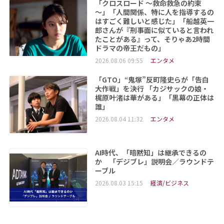
「クロスロード ～救命救急の約束
～」「人間関係、特に人を指導するの
はすごく難しいと感じた」「船越英一
郎さんが『刑事面に似ていると言われ
たことがある』って、そりゃあ2時間
ドラマの帝王だもの」
2026.08.06 09:55
エンタメ
「GTO」“鬼塚”反町隆史らが「告白
大作戦」を決行 「カジサックの娘・
梶原叶渚は華がある」「黒幕の正体は
誰」
2026.08.04 11:32
エンタメ
AI時代、「暗黙知」は継承できるの
か 「デジブレ」説明会／ラウンドテ
ーブル
2026.08.03 15:15
経済/ビジネス