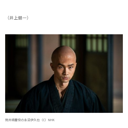
（井上健一）
筒井順慶役の永沼伊久也（C）NHK