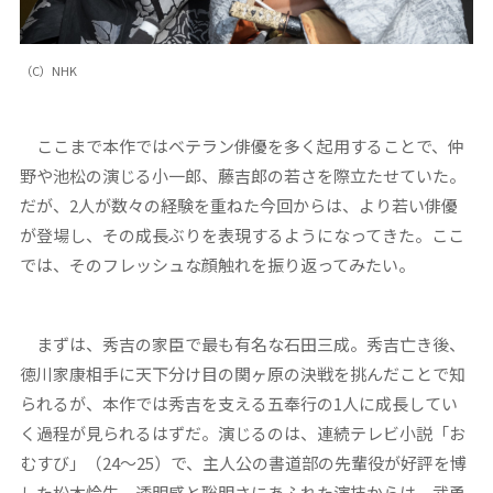
（C）NHK
ここまで本作ではベテラン俳優を多く起用することで、仲
野や池松の演じる小一郎、藤吉郎の若さを際立たせていた。
だが、2人が数々の経験を重ねた今回からは、より若い俳優
が登場し、その成長ぶりを表現するようになってきた。ここ
では、そのフレッシュな顔触れを振り返ってみたい。
まずは、秀吉の家臣で最も有名な石田三成。秀吉亡き後、
徳川家康相手に天下分け目の関ヶ原の決戦を挑んだことで知
られるが、本作では秀吉を支える五奉行の1人に成長してい
く過程が見られるはずだ。演じるのは、連続テレビ小説「お
むすび」（24～25）で、主人公の書道部の先輩役が好評を博
した松本怜生。透明感と聡明さにあふれた演技からは、武勇