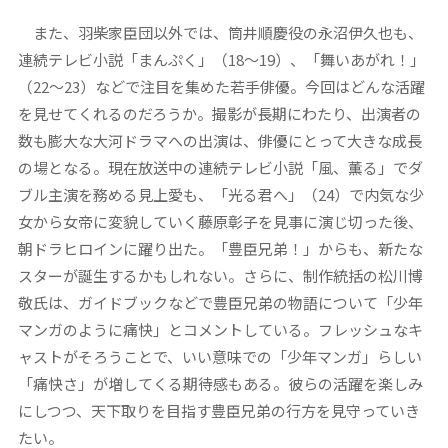
また、羽柴家臣団以外では、筒井順慶役の永沼伊久也も、
連続テレビ小説「まんぷく」（18～19）、「舞いあがれ！」
（22～23）などで注目を集めた若手俳優。今回はどんな活躍
を見せてくれるのだろうか。撮影が長期にわたり、出演者の
数も膨大な大河ドラマへの出演は、俳優にとって大きな成長
の場となる。現在放送中の連続テレビ小説「風、薫る」でダ
ブル主演を務める見上愛も、「光る君へ」（24）で内気な少
女から女帝に変貌していく藤原彰子を見事に演じ切った後、
朝ドラヒロインに躍り出た。「豊臣兄弟！」からも、新たな
スターが誕生するかもしれない。さらに、制作統括の松川博
敬氏は、ガイドブックなどで豊臣兄弟の物語について「少年
マンガのように痛快」とコメントしている。フレッシュなキ
ャストがそろうことで、いい意味での「少年マンガ」らしい
「痛快さ」が増してくる期待感もある。彼らの活躍を楽しみ
にしつつ、天下取りを目指す豊臣兄弟の行方を見守っていき
たい。