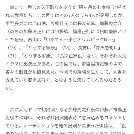
続いて、秀吉の天下取りを支えた“賤ヶ岳の七本槍”と呼ば
れる武将たち。この回ではその7人のうち4人が登場したが、
平野長泰には西山潤、片桐且元には長友郁真、加藤虎之介
（のちの加藤清正）には伊藤紘、福島正則には松崎優輝とい
った配役。西山は「いだてん〜東京オリムピック噺〜」
（19）、「どうする家康」（23）、長友は「青天を衝け」
（21）「どうする家康」（長束正家役）など、それぞれ大河
ドラマに出演歴がある。この回では、家臣選抜試験の場で、
各々の個性が垣間見えた。今までの経験を生かして、秀吉を
支えていく若き武将を、どのように演じてくれるのだろう
か。
共に大河ドラマ初出演となる加藤虎之介役の伊藤と福島正
則役の松崎は、それぞれ出演発表時に意気込みをコメントし
ている。オーディションを経て出演が決まった伊藤は、「役
者を始めて、初めて決まった仕事がこの大河ドラマ『豊臣兄