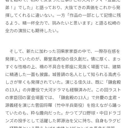
弟！』でした」と語っており、大抜てきの真価をこれから発
揮してくれるに違いない。一方「作品の一部として記憶に残
るよう、精一杯全力で、挑みたいと思います」と語る松崎の
全力の演技にも期待したい。
そして、新たに加わった羽柴家家臣の中で、一際存在感を
発揮していたのが、藤堂高虎役の佳久創だ。情に厚く、まっ
すぐな性格の上、橋の不具合を即座に見抜く場面では、建築
に精通した一面も披露。城普請の名人として知られる高虎ら
しさが早くも発揮されていた。演じる佳久は、既に「鎌倉殿
の13人」の弁慶役で大河ドラマも経験済みだ。この回ラスト
の家臣団の宴会場面では、「鎌倉殿の13人」で弁慶の主君・
源義経を演じた菅田将暉（竹中半兵衛役）を抱えながら踊っ
ていたのも、粋な趣向だった。かつてプロ野球・中日ドラゴ
ンズの投手として活躍した郭源治を父に持ち、自身もラグビ