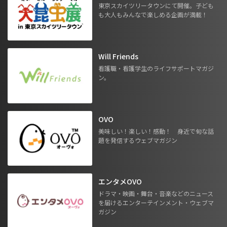
東京スカイツリータウンにて開催。子ども
も大人もみんなで楽しめる企画が満載！
Will Friends
看護職・看護学生のライフサポートマガジ
ン。
OVO
美味しい！楽しい！感動！ 身近で旬な話
題を発信するウェブマガジン
エンタメOVO
ドラマ・映画・舞台・音楽などのニュース
を届けるエンターテインメント・ウェブマ
ガジン