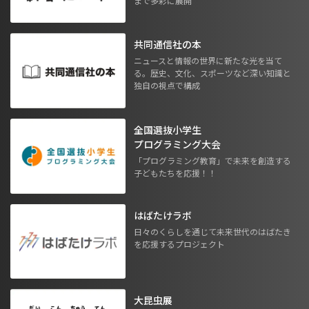
まで多彩に展開
共同通信社の本
ニュースと情報の世界に新たな光を当て
る。歴史、文化、スポーツなど深い知識と
独自の視点で構成
全国選抜小学生
プログラミング大会
「プログラミング教育」で未来を創造する
子どもたちを応援！！
はばたけラボ
日々のくらしを通じて未来世代のはばたき
を応援するプロジェクト
大昆虫展