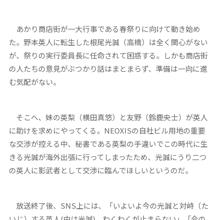
あかり商店街が一大行事である春祭りに向けて動き始め
た。野本英人に転生した根尾光誠（高橋）は全く関心がない
が、祭りの実行委員長に任命されて困惑する。しかも商店街
の人たちの意見がぶつかり話はまとまらず、準備は一向に進
む気配がない。
そこへ、妹の英梨（横田真悠）と友野（鈴鹿央士）が英人
に助けを求めにやってくる。NEOXISの自社ビル用地の重要
な交渉が控える中、秘書である英梨の手違いでこの時代に生
きる光誠が海外出張に行ってしまったため、光誠にうり二つ
の英人に影武者として交渉に臨んでほしいというのだ。
放送終了後、SNS上には、「いよいよ今の光誠と対峙（た
いじ）する英人(中は光誠)。わくわくが止まらない」「今の