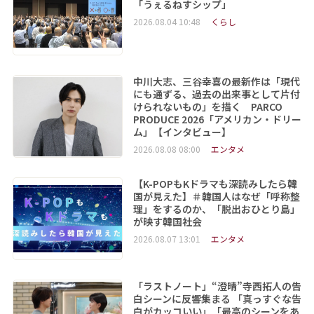
「うぇるねすシップ」
2026.08.04 10:48
くらし
中川大志、三谷幸喜の最新作は「現代
にも通ずる、過去の出来事として片付
けられないもの」を描く PARCO
PRODUCE 2026「アメリカン・ドリー
ム」【インタビュー】
2026.08.08 08:00
エンタメ
【K-POPもKドラマも深読みしたら韓
国が見えた】＃韓国人はなぜ「呼称整
理」をするのか、「脱出おひとり島」
が映す韓国社会
2026.08.07 13:01
エンタメ
「ラストノート」“澄晴”寺西拓人の告
白シーンに反響集まる 「真っすぐな告
白がカッコいい」「最高のシーンをあ