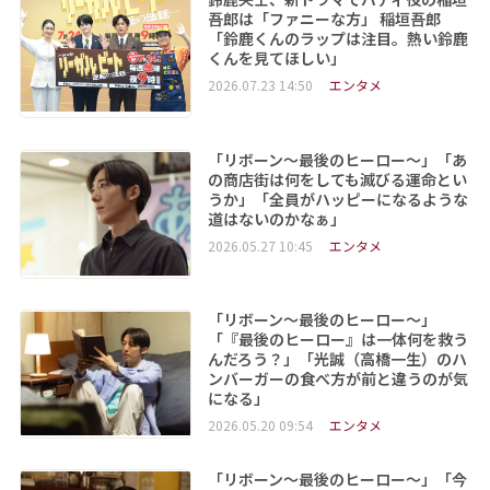
吾郎は「ファニーな方」 稲垣吾郎
「鈴鹿くんのラップは注目。熱い鈴鹿
くんを見てほしい」
2026.07.23 14:50
エンタメ
「リボーン～最後のヒーロー～」「あ
の商店街は何をしても滅びる運命とい
うか」「全員がハッピーになるような
道はないのかなぁ」
2026.05.27 10:45
エンタメ
「リボーン～最後のヒーロー～」
「『最後のヒーロー』は一体何を救う
んだろう？」「光誠（高橋一生）のハ
ンバーガーの食べ方が前と違うのが気
になる」
2026.05.20 09:54
エンタメ
「リボーン～最後のヒーロー～」「今