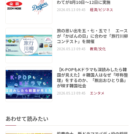
わてが8月10日～12日に実施
2026.05.13 09:45
経済/ビジネス
旅の思い出を五・七・五で！ エース
が「かばんの日」に合わせ「旅行川柳
コンテスト」を開催
2026.05.13 09:45
教育/文化
【K-POPもKドラマも深読みしたら韓
国が見えた】＃韓国人はなぜ「呼称整
理」をするのか、「脱出おひとり島」
が映す韓国社会
2026.05.13 09:45
エンタメ
あわせて読みたい
鈴鹿央士、新ドラマでバディ役の稲垣