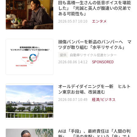
回も高橋一生さんの低音ボイスを堪能
した」「光誠と英人が腹違いの兄弟で
ある可能性も」
2026.05.07 10:10
エンタメ
損傷バンパーを新品のバンパーへ マ
ツダが取り組む「水平リサイクル」
提供
自動車リサイクル促進センター
2026.08.06 14:12
SPONSORED
オールデイダイニングを一新 ヒルト
ン東京お台場、改装進む
2026.08.07 10:49
経済/ビジネス
AIは「手段」、最終責任は「人間の判
断」 「法の支配」という「傘」で人