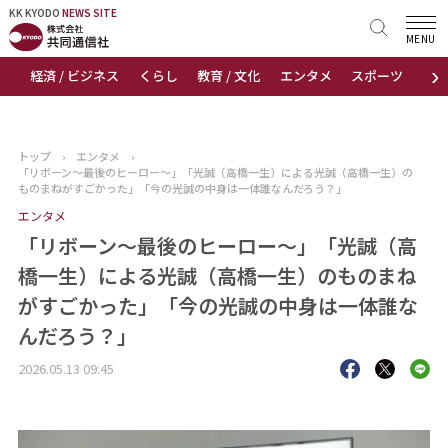
KK KYODO
KK KYODO
NEWS SITE
NEWS SITE
MENU
›
経済 / ビジネス
くらし
教育 / 文化
エンタメ
スポーツ
地
トップページ
お知らせ
トップ
›
エンタメ
›
「リボーン～最後のヒーロー～」「光誠（高橋一生）による光誠（高橋一生）の
ニュース
ものまねがすごかった」「今の光誠の中身は一体誰なんだろう？」
エンタメ
おすすめコンテンツ
「リボーン～最後のヒーロー～」「光誠（高
橋一生）による光誠（高橋一生）のものまね
出版物
がすごかった」「今の光誠の中身は一体誰な
んだろう？」
会社概要
2026.05.13 09:45