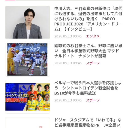
中川大志、三谷幸喜の最新作は「現代
にも通ずる、過去の出来事として片付
けられないもの」を描く PARCO
PRODUCE 2026「アメリカン・ドリー
ム」【インタビュー】
2026.05.13 09:45
エンタメ
始球式の杉谷拳士さん、野球に熱い思
い 全日本学童軟式野球大会 マクド
ナルド・トーナメントが開幕
2026.05.13 09:45
スポーツ
ベルギーで戦う日本人選手を応援しよ
う シント＝トロイデン戦全試合を
BS10が今季も無料放送
2026.05.13 09:45
スポーツ
ドジャースタジアムで「いわて牛」な
ど岩手県産農畜産物をPR JA全農い