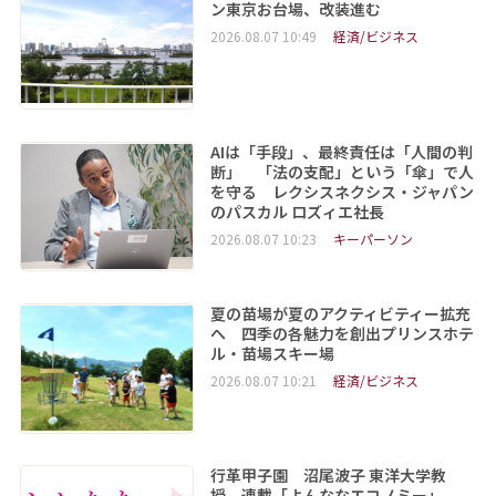
ン東京お台場、改装進む
2026.08.07 10:49
経済/ビジネス
AIは「手段」、最終責任は「人間の判
断」 「法の支配」という「傘」で人
を守る レクシスネクシス・ジャパン
のパスカル ロズィエ社長
2026.08.07 10:23
キーパーソン
夏の苗場が夏のアクティビティー拡充
へ 四季の各魅力を創出プリンスホテ
ル・苗場スキー場
2026.08.07 10:21
経済/ビジネス
行革甲子園 沼尾波子 東洋大学教
授 連載「よんななエコノミー」