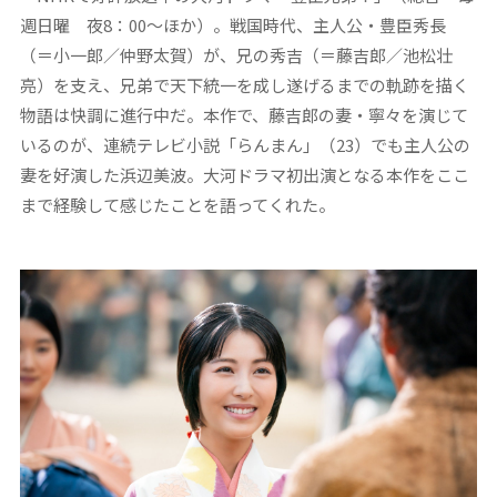
週日曜 夜8：00～ほか）。戦国時代、主人公・豊臣秀長
（＝小一郎／仲野太賀）が、兄の秀吉（＝藤吉郎／池松壮
亮）を支え、兄弟で天下統一を成し遂げるまでの軌跡を描く
物語は快調に進行中だ。本作で、藤吉郎の妻・寧々を演じて
いるのが、連続テレビ小説「らんまん」（23）でも主人公の
妻を好演した浜辺美波。大河ドラマ初出演となる本作をここ
まで経験して感じたことを語ってくれた。