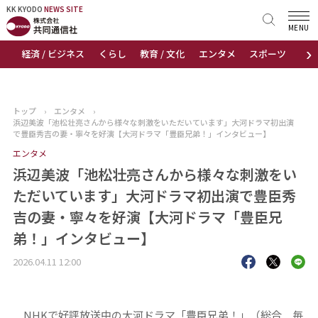
KK KYODO
KK KYODO
NEWS SITE
NEWS SITE
MENU
›
経済 / ビジネス
くらし
教育 / 文化
エンタメ
スポーツ
地
トップページ
お知らせ
トップ
›
エンタメ
›
浜辺美波「池松壮亮さんから様々な刺激をいただいています」大河ドラマ初出演
ニュース
で豊臣秀吉の妻・寧々を好演【大河ドラマ「豊臣兄弟！」インタビュー】
エンタメ
おすすめコンテンツ
浜辺美波「池松壮亮さんから様々な刺激をい
ただいています」大河ドラマ初出演で豊臣秀
出版物
吉の妻・寧々を好演【大河ドラマ「豊臣兄
弟！」インタビュー】
会社概要
2026.04.11 12:00
NHKで好評放送中の大河ドラマ「豊臣兄弟！」（総合 毎