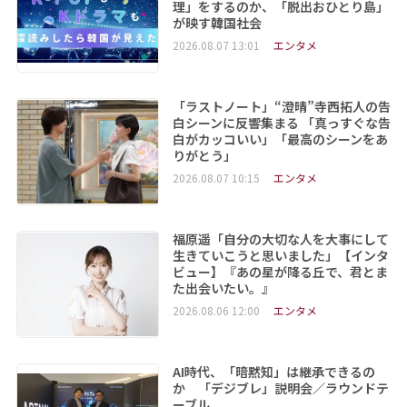
理」をするのか、「脱出おひとり島」
が映す韓国社会
2026.08.07 13:01
エンタメ
「ラストノート」“澄晴”寺西拓人の告
白シーンに反響集まる 「真っすぐな告
白がカッコいい」「最高のシーンをあ
りがとう」
2026.08.07 10:15
エンタメ
福原遥「自分の大切な人を大事にして
生きていこうと思いました」【インタ
ビュー】『あの星が降る丘で、君とま
た出会いたい。』
2026.08.06 12:00
エンタメ
AI時代、「暗黙知」は継承できるの
か 「デジブレ」説明会／ラウンドテ
ーブル