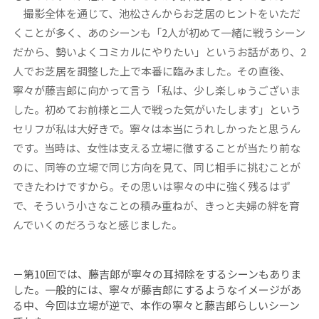
撮影全体を通じて、池松さんからお芝居のヒントをいただ
くことが多く、あのシーンも「2人が初めて一緒に戦うシーン
だから、勢いよくコミカルにやりたい」というお話があり、2
人でお芝居を調整した上で本番に臨みました。その直後、
寧々が藤吉郎に向かって言う「私は、少し楽しゅうございま
した。初めてお前様と二人で戦った気がいたします」という
セリフが私は大好きで。寧々は本当にうれしかったと思うん
です。当時は、女性は支える立場に徹することが当たり前な
のに、同等の立場で同じ方向を見て、同じ相手に挑むことが
できたわけですから。その思いは寧々の中に強く残るはず
で、そういう小さなことの積み重ねが、きっと夫婦の絆を育
んでいくのだろうなと感じました。
－第10回では、藤吉郎が寧々の耳掃除をするシーンもありま
した。一般的には、寧々が藤吉郎にするようなイメージがあ
る中、今回は立場が逆で、本作の寧々と藤吉郎らしいシーン