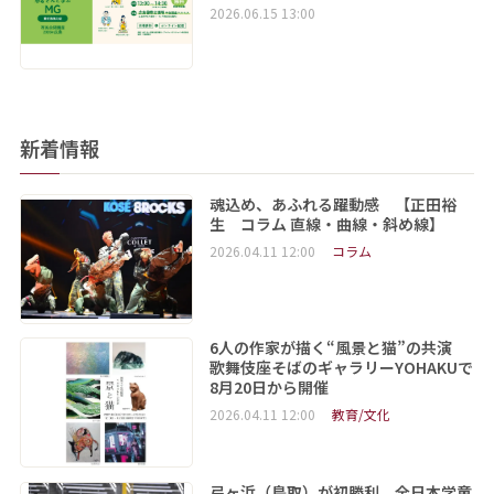
2026.06.15 13:00
新着情報
魂込め、あふれる躍動感 【正田裕
生 コラム 直線・曲線・斜め線】
2026.04.11 12:00
コラム
6人の作家が描く“風景と猫”の共演
歌舞伎座そばのギャラリーYOHAKUで
8月20日から開催
2026.04.11 12:00
教育/文化
弓ヶ浜（鳥取）が初勝利 全日本学童