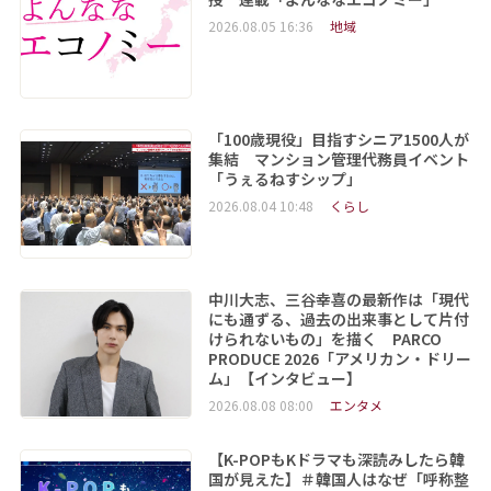
2026.08.05 16:36
地域
「100歳現役」目指すシニア1500人が
集結 マンション管理代務員イベント
「うぇるねすシップ」
2026.08.04 10:48
くらし
中川大志、三谷幸喜の最新作は「現代
にも通ずる、過去の出来事として片付
けられないもの」を描く PARCO
PRODUCE 2026「アメリカン・ドリー
ム」【インタビュー】
2026.08.08 08:00
エンタメ
【K-POPもKドラマも深読みしたら韓
国が見えた】＃韓国人はなぜ「呼称整