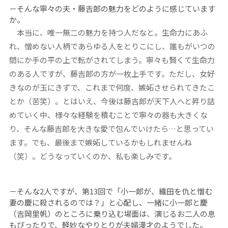
－そんな寧々の夫・藤吉郎の魅力をどのように感じています
か。
本当に、唯一無二の魅力を持つ人だなと。生命力にあふ
れ、憎めない人柄であらゆる人をとりこにし、誰もがいつの
間にか手の平の上で転がされてしまう。寧々も賢くて生命力
のある人ですが、藤吉郎の方が一枚上手です。ただし、女好
きなのが玉にきずで、これまで何度、嫉妬させられてきたこ
とか（苦笑）。とはいえ、今後は藤吉郎が天下人へと昇り詰
めていく中、様々な経験を積むことで寧々の器も大きくな
り、そんな藤吉郎を大きな愛で包んでいけたら…と思ってい
ます。でも、最後まで嫉妬しているかもしれませんね
（笑）。どうなっていくのか、私も楽しみです。
－そんな2人ですが、第13回で「小一郎が、織田を仇と憎む
妻の慶に殺されるのでは？」と心配し、一緒に小一郎と慶
（吉岡里帆）のところに乗り込む場面は、演じるお二人の息
もぴったりで、軽妙なやりとりが夫婦漫才のようでした。