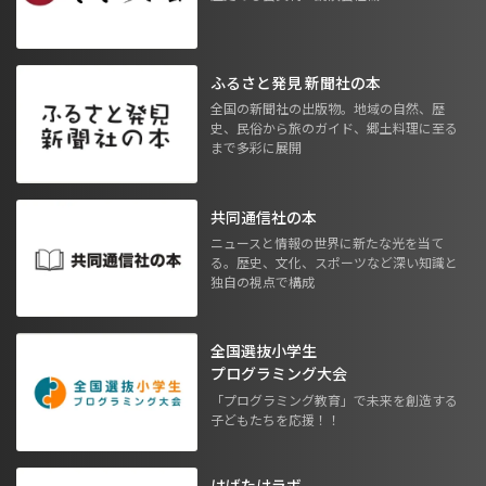
ふるさと発見 新聞社の本
全国の新聞社の出版物。地域の自然、歴
史、民俗から旅のガイド、郷土料理に至る
まで多彩に展開
共同通信社の本
ニュースと情報の世界に新たな光を当て
る。歴史、文化、スポーツなど深い知識と
独自の視点で構成
全国選抜小学生
プログラミング大会
「プログラミング教育」で未来を創造する
子どもたちを応援！！
はばたけラボ