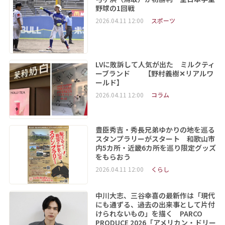
野球の1回戦
2026.04.11 12:00
スポーツ
LVに敗訴して人気が出た ミルクティ
ーブランド 【野村義樹✕リアルワ
ールド】
2026.04.11 12:00
コラム
豊臣秀吉・秀長兄弟ゆかりの地を巡る
スタンプラリーがスタート 和歌山市
内5カ所・近畿6カ所を巡り限定グッズ
をもらおう
2026.04.11 12:00
くらし
中川大志、三谷幸喜の最新作は「現代
にも通ずる、過去の出来事として片付
けられないもの」を描く PARCO
PRODUCE 2026「アメリカン・ドリー