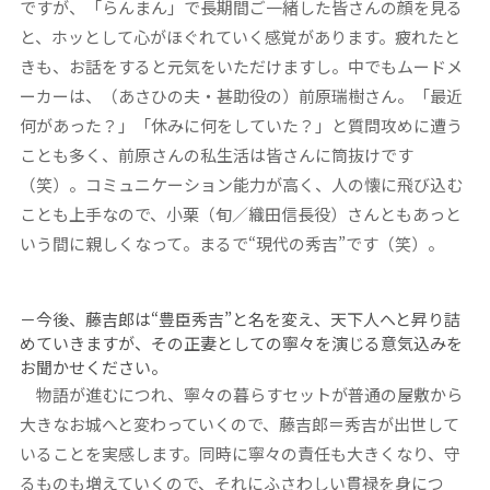
ですが、「らんまん」で長期間ご一緒した皆さんの顔を見る
と、ホッとして心がほぐれていく感覚があります。疲れたと
きも、お話をすると元気をいただけますし。中でもムードメ
ーカーは、（あさひの夫・甚助役の）前原瑞樹さん。「最近
何があった？」「休みに何をしていた？」と質問攻めに遭う
ことも多く、前原さんの私生活は皆さんに筒抜けです
（笑）。コミュニケーション能力が高く、人の懐に飛び込む
ことも上手なので、小栗（旬／織田信長役）さんともあっと
いう間に親しくなって。まるで“現代の秀吉”です（笑）。
－今後、藤吉郎は“豊臣秀吉”と名を変え、天下人へと昇り詰
めていきますが、その正妻としての寧々を演じる意気込みを
お聞かせください。
物語が進むにつれ、寧々の暮らすセットが普通の屋敷から
大きなお城へと変わっていくので、藤吉郎＝秀吉が出世して
いることを実感します。同時に寧々の責任も大きくなり、守
るものも増えていくので、それにふさわしい貫禄を身につ