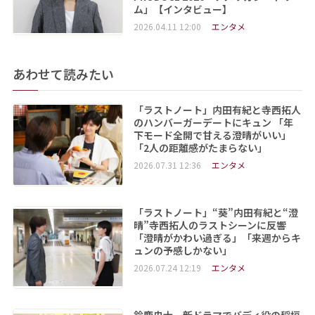
ム」【インタビュー】
2026.04.11 12:00
エンタメ
あわせて読みたい
「ラストノート」内田有紀と寺西拓人
のハンバーガーデートにキュン 「年
下モード全開で甘える澄晴がいい」
「2人の距離感がたまらない」
2026.07.31 12:36
エンタメ
「ラストノート」“葵”内田有紀と“澄
晴”寺西拓人のラストシーンに反響
「澄晴がかわい過ぎる」「来週からキ
ュンの予感しかない」
2026.07.24 12:19
エンタメ