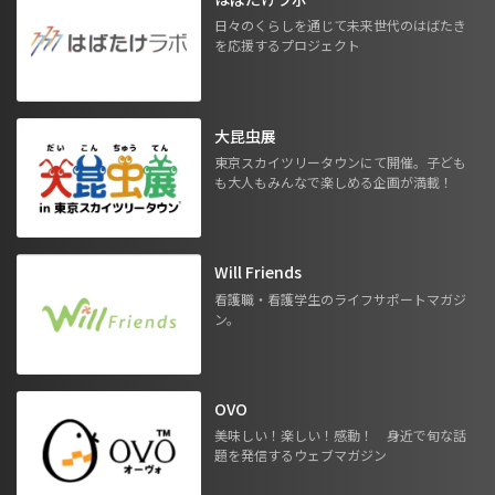
日々のくらしを通じて未来世代のはばたき
を応援するプロジェクト
大昆虫展
東京スカイツリータウンにて開催。子ども
も大人もみんなで楽しめる企画が満載！
Will Friends
看護職・看護学生のライフサポートマガジ
ン。
OVO
美味しい！楽しい！感動！ 身近で旬な話
題を発信するウェブマガジン