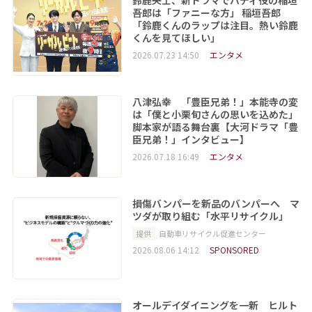
鈴鹿央士、新ドラマでバディ役の稲垣
吾郎は「ファニーな方」 稲垣吾郎
「鈴鹿くんのラップは注目。熱い鈴鹿
くんを見てほしい」
2026.07.23 14:50
エンタメ
八津弘幸 「豊臣兄弟！」本能寺の変
は「僕と小栗旬さんの思いを込めた」
脚本家が語る舞台裏【大河ドラマ「豊
臣兄弟！」インタビュー】
2026.07.18 16:49
エンタメ
損傷バンパーを新品のバンパーへ マ
ツダが取り組む「水平リサイクル」
提供
自動車リサイクル促進センター
2026.08.06 14:12
SPONSORED
オールデイダイニングを一新 ヒルト