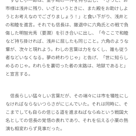
市様は浅井に残り、いざというときに、また殿をお助けしよ
うとお考えなのでござりましょう！」と食い下がり、浅井と
の和睦を進言。それでも信長は、撤退中に六角氏との戦で負
傷した明智光秀（要潤）を引き合いに出し、「今ここで和睦
など持ち掛ければ、浅井に屈したも同じこと。六角のような
輩が、次々と現れよう。わしの言葉は力をなくし、誰も従う
者などいなくなる。夢の終わりじゃ」と告げ、「世に知らし
めるのじゃ。われらを裏切った者の末路は、地獄であると」
と宣言する。
信長らしい猛々しい言葉だが、その端々には市を犠牲にし
なければならないつらさがにじんでいた。それは同時に、そ
こまでしても自らの信じる道を進まねばならぬという戦国大
名としての信長の覚悟の表れであり、それを伝える小栗の熱
演も相変わらず見事だった。