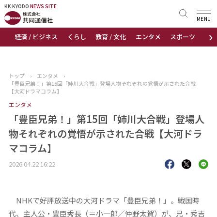
KK KYODO
KK KYODO
NEWS SITE
NEWS SITE
MENU
›
経済 / ビジネス
くらし
教育 / 文化
エンタメ
スポーツ
地
トップページ
お知らせ
トップ
›
エンタメ
›
「豊臣兄弟！」第15回「姉川大合戦」登場人物それぞれの覚悟が示された合戦
ニュース
【大河ドラマコラム】
エンタメ
おすすめコンテンツ
「豊臣兄弟！」第15回「姉川大合戦」登場人
物それぞれの覚悟が示された合戦【大河ドラ
出版物
マコラム】
会社概要
2026.04.22 16:22
NHKで好評放送中の大河ドラマ「豊臣兄弟！」。戦国時
代、主人公・豊臣秀長（＝小一郎／仲野太賀）が、兄・秀吉