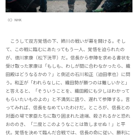
（C）NHK
こうして双方覚悟の下、姉川の戦いが幕を開ける。そし
て、この戦に臨むにあたってもう一人、覚悟を迫られたの
が、徳川家康（松下洸平）だ。信長から参陣を求める書状を
受け取った家康は「もしも、わしが間に合わなかったら、織
田殿はどうなるかの？」と側近の石川和正（迫田孝也）に問
う。和正が「われらなしに、織田勢が勝つのは難しいかと」
と答えると、「そういうことを、織田殿にも少しはわかって
もらいたいものよの」と不満気に語り、遅れて参陣する。言
ってみれば、信長をなめていたわけだ。ところが、信長との
対面の場で家臣たちに取り囲まれた途端、殺されるかと恐れ
おののき、「二度とこのようなことは致しませぬ！」と平
伏。覚悟を決めて臨んだ合戦では、信長の命に従い、勝利に