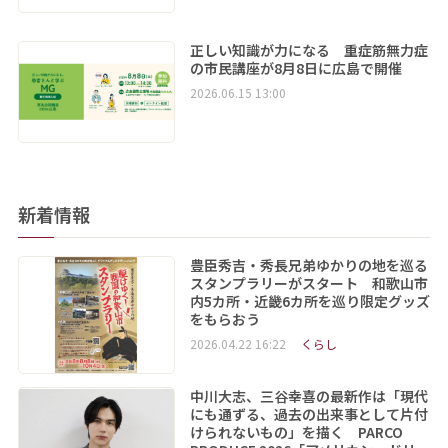
正しい知識が力になる 重症筋無力症
の市民講座が8月8日に広島で開催
2026.06.15 13:00
新着情報
豊臣秀吉・秀長兄弟ゆかりの地を巡る
スタンプラリーがスタート 和歌山市
内5カ所・近畿6カ所を巡り限定グッズ
をもらおう
2026.04.22 16:22
くらし
中川大志、三谷幸喜の最新作は「現代
にも通ずる、過去の出来事として片付
けられないもの」を描く PARCO