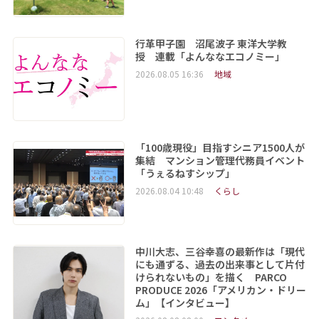
行革甲子園 沼尾波子 東洋大学教
授 連載「よんななエコノミー」
2026.08.05 16:36
地域
「100歳現役」目指すシニア1500人が
集結 マンション管理代務員イベント
「うぇるねすシップ」
2026.08.04 10:48
くらし
中川大志、三谷幸喜の最新作は「現代
にも通ずる、過去の出来事として片付
けられないもの」を描く PARCO
PRODUCE 2026「アメリカン・ドリー
ム」【インタビュー】