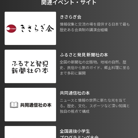
関連イベント・サイト
きさらぎ会
情報収集と交流の場を提供する日本で最も
歴史ある会員制の講演会組織
ふるさと発見 新聞社の本
全国の新聞社の出版物。地域の自然、歴
史、民俗から旅のガイド、郷土料理に至る
まで多彩に展開
共同通信社の本
ニュースと情報の世界に新たな光を当て
る。歴史、文化、スポーツなど深い知識と
独自の視点で構成
全国選抜小学生
プログラミング大会