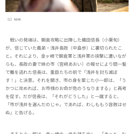
（C）NHK
戦いの発端は、朝倉攻略に出陣した織田信長（小栗旬）
が、信じていた義弟・浅井長政（中島歩）に裏切られたこ
と。それにより、金ヶ崎で朝倉軍と浅井軍の挟撃に遭いなが
らも、長政の妻で妹の市（宮﨑あおい）の報せにより間一髪
で難を逃れた信長は、重臣たちの前で「浅井を討ち滅ぼ
す！」と決意。それを聞き、市の身を案じた小一郎は、「う
かつに攻めれば、お市様のお命が危のうなりまする」と再考
を促す。だが信長は、「それがどうした」と一蹴すると、
「市が浅井を選んだのじゃ。であれば、わしももう容赦はせ
ぬ」と告げる。
すると小一郎は、金ヶ崎の一件を持ち出し、「きっと、お