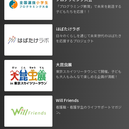
「プログラミング教育」で未来を創造する
子どもたちを応援！！
はばたけラボ
日々のくらしを通じて未来世代のはばたき
を応援するプロジェクト
大昆虫展
東京スカイツリータウンにて開催。子ども
も大人もみんなで楽しめる企画が満載！
Will Friends
看護職・看護学生のライフサポートマガジ
ン。