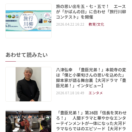
旅の思い出を五・七・五で！ エース
が「かばんの日」に合わせ「旅行川柳
コンテスト」を開催
2026.04.22 16:22
教育/文化
あわせて読みたい
八津弘幸 「豊臣兄弟！」本能寺の変
は「僕と小栗旬さんの思いを込めた」
脚本家が語る舞台裏【大河ドラマ「豊
臣兄弟！」インタビュー】
2026.07.18 16:49
エンタメ
「豊臣兄弟！」第26回「信長を笑わせ
ろ！」 人間ドラマと華やかなエンタ
ーテインメントが一体になった大河ド
ラマならではのエピソード【大河ドラ