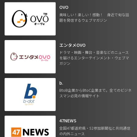
OVO
美味しい！楽しい！感動！ 身近で旬な話
題を発信するウェブマガジン
エンタメOVO
ドラマ・映画・舞台・音楽などのニュース
を届けるエンターテインメント・ウェブマ
ガジン
b.
BtoB企業からBtoC企業まで。全てのビジネ
スマン必見の情報サイト
47NEWS
全国47都道府県・52参加新聞社と共同通信
の内外ニュース