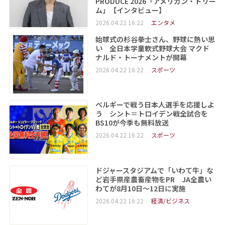
PRODUCE 2026「アメリカン・ドリー
ム」【インタビュー】
2026.04.22 16:22
エンタメ
始球式の杉谷拳士さん、野球に熱い思
い 全日本学童軟式野球大会 マクド
ナルド・トーナメントが開幕
2026.04.22 16:22
スポーツ
ベルギーで戦う日本人選手を応援しよ
う シント＝トロイデン戦全試合を
BS10が今季も無料放送
2026.04.22 16:22
スポーツ
ドジャースタジアムで「いわて牛」な
ど岩手県産農畜産物をPR JA全農い
わてが8月10日～12日に実施
2026.04.22 16:22
経済/ビジネス