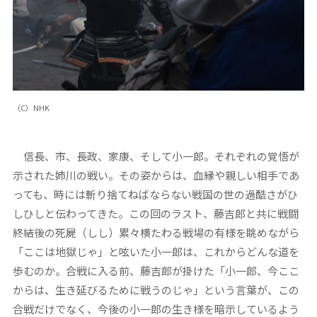
（C）NHK
信長、市、長政、家康、そして小一郎。それぞれの覚悟が
示された姉川の戦い。その姿からは、血縁や親しい相手であ
っても、時には斬り捨てねばならない戦国の世の過酷さがひ
しひしと伝わってきた。この回のラスト、藤吉郎と共に戦闘
終結後の死屍（しし）累々横たわる戦場の有様を眺めながら
「ここは地獄じゃ」と呟いた小一郎は、これからどんな道を
歩むのか。合戦に入る前、藤吉郎が掛けた「小一郎、今ここ
からは、生き延びるために戦うのじゃ」という言葉が、この
合戦だけでなく、今後の小一郎の生き様を暗示しているよう