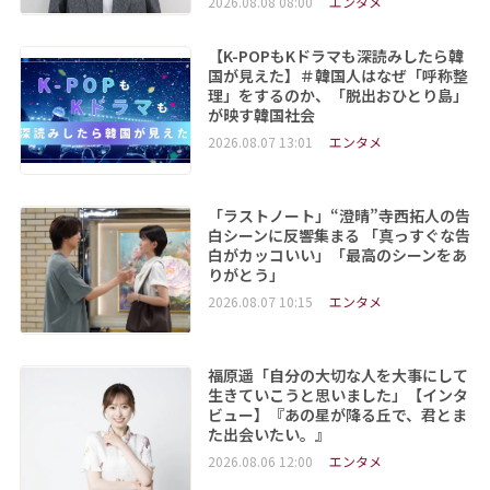
2026.08.08 08:00
エンタメ
【K-POPもKドラマも深読みしたら韓
国が見えた】＃韓国人はなぜ「呼称整
理」をするのか、「脱出おひとり島」
が映す韓国社会
2026.08.07 13:01
エンタメ
「ラストノート」“澄晴”寺西拓人の告
白シーンに反響集まる 「真っすぐな告
白がカッコいい」「最高のシーンをあ
りがとう」
2026.08.07 10:15
エンタメ
福原遥「自分の大切な人を大事にして
生きていこうと思いました」【インタ
ビュー】『あの星が降る丘で、君とま
た出会いたい。』
2026.08.06 12:00
エンタメ