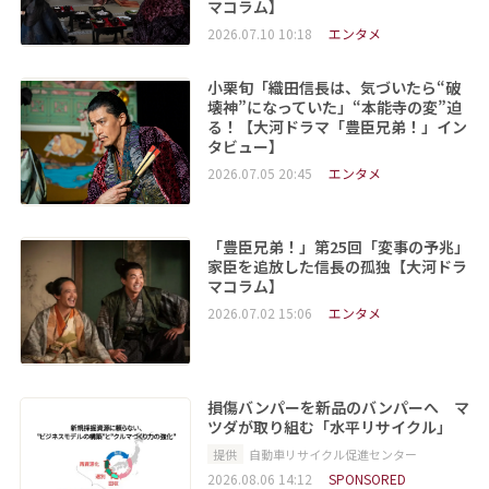
マコラム】
2026.07.10 10:18
エンタメ
小栗旬「織田信長は、気づいたら“破
壊神”になっていた」“本能寺の変”迫
る！【大河ドラマ「豊臣兄弟！」イン
タビュー】
2026.07.05 20:45
エンタメ
「豊臣兄弟！」第25回「変事の予兆」
家臣を追放した信長の孤独【大河ドラ
マコラム】
2026.07.02 15:06
エンタメ
損傷バンパーを新品のバンパーへ マ
ツダが取り組む「水平リサイクル」
提供
自動車リサイクル促進センター
2026.08.06 14:12
SPONSORED