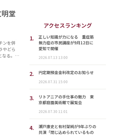
文明堂
アクセスランキング
1.
正しい知識が力になる 重症筋
無力症の市民講座が9月12日に
チンを併
愛知で開催
ラやどら
となる。…
2026.07.13 13:00
2.
円定期預金金利改定のお知らせ
2026.07.31 15:00
3.
リトアニアの手仕事の魅力 東
京都庭園美術館で展覧会
2026.07.30 11:01
4.
瀬戸康史と有村架純が9年ぶりの
共演「閉じ込められているもの