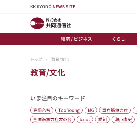
KK KYODO
NEWS SITE
経済 / ビジネス
くらし
トップ
›
教育/文化
トップページ
教育/文化
お知らせ
いま注目のキーワード
高畑充希
Too Young
MG
重症筋無力症
全国筋無力症友の会
b.dot
愛知
瀬戸康史