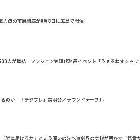
無力症の市民講座が8月8日に広島で開催
1500人が集結 マンション管理代務員イベント「うぇるねすシップ
きるのか 「デジブレ」説明会／ラウンドテーブル
――「誰に届けるか」という問いの先へ――演劇界の気鋭が明かす「鑑賞