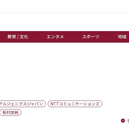
教育 / 文化
エンタメ
スポーツ
地域
経済 / ビジネス
誰もが輝いて働く社会へ
くらし
天皇杯サッカー
教育 / 文化
オートレース
エンタメ
競輪
スポーツ
ボートレース
地域
棋王戦
アルジェニクスジャパン
NTTコミュニケーションズ
キーパーソン
女流本因坊戦
有村架純