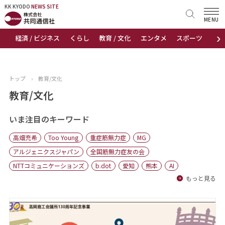
KK KYODO
KK KYODO
NEWS SITE
NEWS SITE
MENU
›
経済 / ビジネス
くらし
教育 / 文化
エンタメ
スポーツ
地
トップページ
お知らせ
トップ
›
教育/文化
ニュース
教育/文化
おすすめコンテンツ
いま注目のキーワード
高畑充希
Too Young
重症筋無力症
MG
出版物
アルジェニクスジャパン
全国筋無力症友の会
NTTコミュニケーションズ
b.dot
愛知
熊本
AI
会社概要
もっと見る