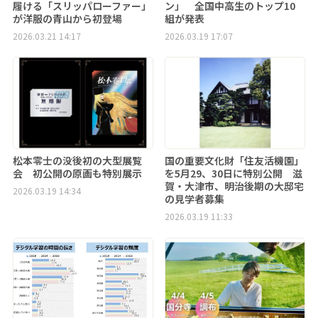
履ける「スリッパローファー」
ン」 全国中高生のトップ10
が洋服の青山から初登場
組が発表
2026.03.21 14:17
2026.03.19 17:07
松本零士の没後初の大型展覧
国の重要文化財「住友活機園」
会 初公開の原画も特別展示
を5月29、30日に特別公開 滋
賀・大津市、明治後期の大邸宅
2026.03.19 14:34
の見学者募集
2026.03.19 11:33