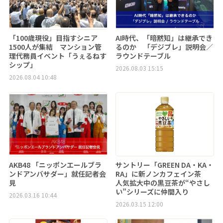
「100歳現役」目指すシニア
AI時代、「暗黙知」は継承でき
1500人が集結 マンション管
るのか 「デジブレ」説明会／
理代務員イベント「うぇるねす
ラウンドテーブル
シップ」
2026.08.03 15:15
2026.08.04 10:48
AKB48 「ニッポンエールブラ
サントリー「GREEN DA・KA・
ンドアンバサダー」就任記者会
RA」に新ノンカフェイン茶
見
人気拡大中の黒豆茶が“やさし
い”シリーズに仲間入り
2026.03.16 10:44
2026.03.15 12:00