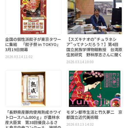
全国の個性派餃子が東京タワー
【スズキナオの“チュラネシ
に集結 「餃子祭 in TOKYO」
ア”ってナンだろう？】第4回
3月19日開幕
国立民族学博物館教授 台湾原
住民研究 野林厚志さんに聞く
2026.03.14 11:02
2026.03.14 10:00
「長野県産豚肉使用熟成ホワイ
モダン都市生活と竹久夢二 京
トロースハム800ｇ」が農林水
都国立近代美術館
産大臣賞 第38回優良ふるさ
2026.03.13 14:32
と食品中央コンクール、地域の