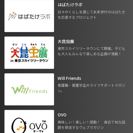
はばたけラボ
日々のくらしを通じて未来世代のはばたき
を応援するプロジェクト
大昆虫展
東京スカイツリータウンにて開催。子ども
も大人もみんなで楽しめる企画が満載！
Will Friends
看護職・看護学生のライフサポートマガジ
ン。
OVO
美味しい！楽しい！感動！ 身近で旬な話
題を発信するウェブマガジン