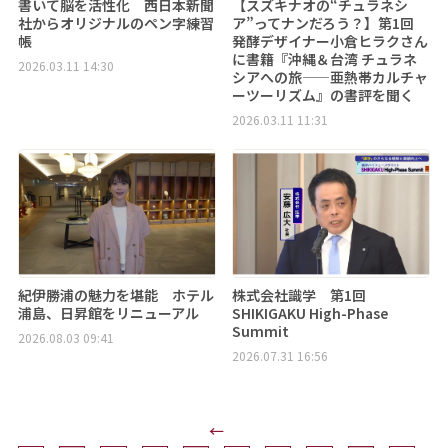
書いて脳を活性化 西日本新聞
【スズキナオの“チュラネシ
社からオリジナルのペン字練習
ア”ってナンだろう？】第1回
帳
発酵デザイナー小倉ヒラクさん
に書籍『沖縄＆台湾 チュラネ
2026.03.11 14:30
シアへの旅——亜熱帯カルチャ
ーツーリズム』の書評を聞く
2026.03.11 11:31
紀伊勝浦の魅力を堪能 ホテル
株式会社識学 第1回
浦島、日昇館をリニューアル
SHIKIGAKU High-Phase
Summit
2026.08.03 09:41
2026.07.31 16:56
←