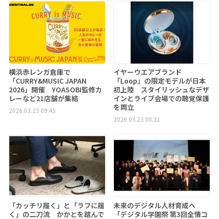
横浜赤レンガ倉庫で
イヤーウエアブランド
「CURRY&MUSIC JAPAN
「Loop」の限定モデルが日本
2026」開催 YOASOBI監修カ
初上陸 スタイリッシュなデザ
レーなど21店舗が集結
インとライブ会場での聴覚保護
を両立
2026.03.23 09:45
2026.03.23 08:31
「カッチリ履く」と「ラフに履
未来のデジタル人材育成へ
く」の二刀流 かかとを踏んで
「デジタル学園祭 第3回全情コ