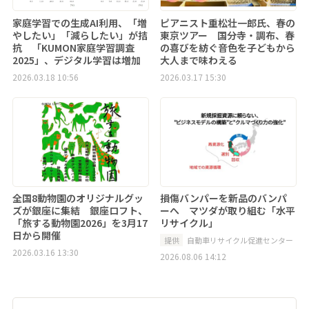
家庭学習での生成AI利用、「増
ピアニスト重松壮一郎氏、春の
やしたい」「減らしたい」が拮
東京ツアー 国分寺・調布、春
抗 「KUMON家庭学習調査
の喜びを紡ぐ音色を子どもから
2025」、デジタル学習は増加
大人まで味わえる
2026.03.18 10:56
2026.03.17 15:30
全国8動物園のオリジナルグッ
損傷バンパーを新品のバンパ
ズが銀座に集結 銀座ロフト、
ーへ マツダが取り組む「水平
「旅する動物園2026」を3月17
リサイクル」
日から開催
提供
自動車リサイクル促進センター
2026.03.16 13:30
2026.08.06 14:12