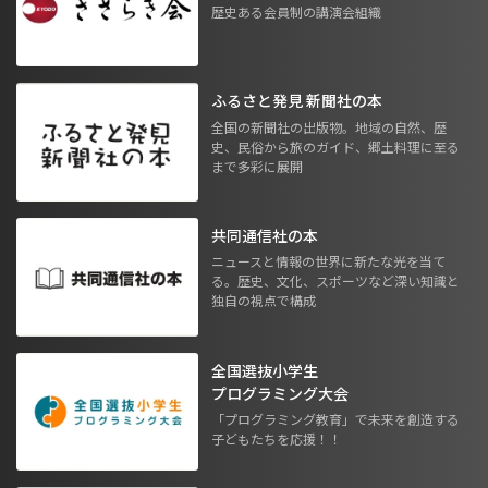
歴史ある会員制の講演会組織
ふるさと発見 新聞社の本
全国の新聞社の出版物。地域の自然、歴
史、民俗から旅のガイド、郷土料理に至る
まで多彩に展開
共同通信社の本
ニュースと情報の世界に新たな光を当て
る。歴史、文化、スポーツなど深い知識と
独自の視点で構成
全国選抜小学生
プログラミング大会
「プログラミング教育」で未来を創造する
子どもたちを応援！！