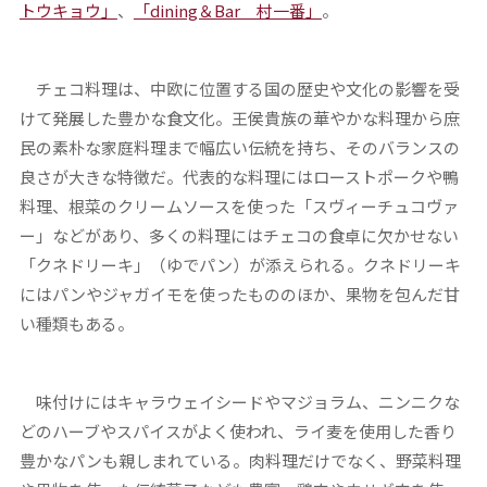
トウキョウ」
、
「dining＆Bar 村一番」
。
チェコ料理は、中欧に位置する国の歴史や文化の影響を受
けて発展した豊かな食文化。王侯貴族の華やかな料理から庶
民の素朴な家庭料理まで幅広い伝統を持ち、そのバランスの
良さが大きな特徴だ。代表的な料理にはローストポークや鴨
料理、根菜のクリームソースを使った「スヴィーチュコヴァ
ー」などがあり、多くの料理にはチェコの食卓に欠かせない
「クネドリーキ」（ゆでパン）が添えられる。クネドリーキ
にはパンやジャガイモを使ったもののほか、果物を包んだ甘
い種類もある。
味付けにはキャラウェイシードやマジョラム、ニンニクな
どのハーブやスパイスがよく使われ、ライ麦を使用した香り
豊かなパンも親しまれている。肉料理だけでなく、野菜料理