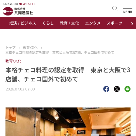
KK KYODO
KK KYODO
NEWS SITE
NEWS SITE
MENU
›
経済 / ビジネス
くらし
教育 / 文化
エンタメ
スポーツ
地
トップページ
お知らせ
トップ
›
教育/文化
›
本格チェコ料理の認定を取得 東京と大阪で3店舗、チェコ国外で初めて
ニュース
教育/文化
本格チェコ料理の認定を取得 東京と大阪で3
おすすめコンテンツ
店舗、チェコ国外で初めて
出版物
2026.07.03 07:00
会社概要