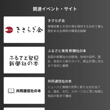
関連イベント・サイト
きさらぎ会
情報収集と交流の場を提供する日本で最も
歴史ある会員制の講演会組織
ふるさと発見 新聞社の本
全国の新聞社の出版物。地域の自然、歴
史、民俗から旅のガイド、郷土料理に至る
まで多彩に展開
共同通信社の本
ニュースと情報の世界に新たな光を当て
る。歴史、文化、スポーツなど深い知識と
独自の視点で構成