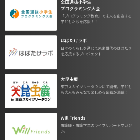
全国選抜小学生
プログラミング大会
「プログラミング教育」で未来を創造する
子どもたちを応援！！
はばたけラボ
日々のくらしを通じて未来世代のはばたき
を応援するプロジェクト
大昆虫展
東京スカイツリータウンにて開催。子ども
も大人もみんなで楽しめる企画が満載！
Will Friends
看護職・看護学生のライフサポートマガジ
ン。