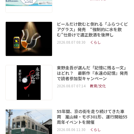
ビールだけ飲むと倒れる「ふらつくビ
アグラス」発売 “強制的に水を飲
む”仕掛けで適正飲酒を後押し
2026.08.07 08:30
くらし
東野圭吾が選んだ「記憶に残る一文」
はどれ？ 最新作『永遠の記憶』発売
で読者参加型キャンペーン
2026.08.07 07:14
教育/文化
55年間、京の街を走り続けてきた車
両 嵐山線・モボ301形、運行開始55
周年イベントを開催
2026.08.06 11:30
くらし