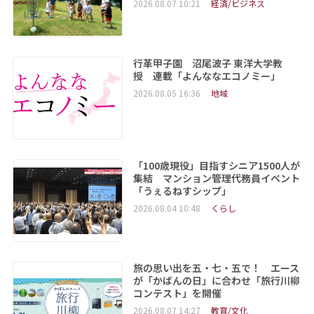
2026.08.07 10:21
経済/ビジネス
行革甲子園 沼尾波子 東洋大学教
授 連載「よんななエコノミー」
2026.08.05 16:36
地域
「100歳現役」目指すシニア1500人が
集結 マンション管理代務員イベント
「うぇるねすシップ」
2026.08.04 10:48
くらし
旅の思い出を五・七・五で！ エース
が「かばんの日」に合わせ「旅行川柳
コンテスト」を開催
2026.08.07 14:27
教育/文化