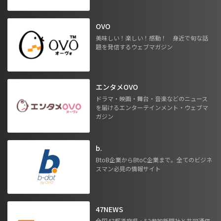
OVO
美味しい！楽しい！感動！ 身近で旬な話
題を発信するウェブマガジン
エンタメOVO
ドラマ・映画・舞台・音楽などのニュース
を届けるエンターテインメント・ウェブマ
ガジン
b.
BtoB企業からBtoC企業まで。全てのビジネ
スマン必見の情報サイト
47NEWS
全国47都道府県・52参加新聞社と共同通信