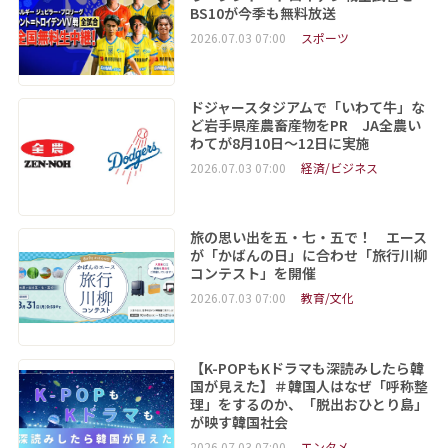
BS10が今季も無料放送
2026.07.03 07:00
スポーツ
ドジャースタジアムで「いわて牛」な
ど岩手県産農畜産物をPR JA全農い
わてが8月10日～12日に実施
2026.07.03 07:00
経済/ビジネス
旅の思い出を五・七・五で！ エース
が「かばんの日」に合わせ「旅行川柳
コンテスト」を開催
2026.07.03 07:00
教育/文化
【K-POPもKドラマも深読みしたら韓
国が見えた】＃韓国人はなぜ「呼称整
理」をするのか、「脱出おひとり島」
が映す韓国社会
2026.07.03 07:00
エンタメ