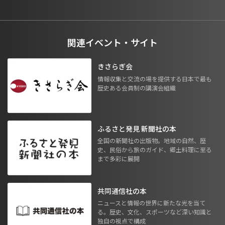
関連イベント・サイト
きさらぎ会
情報収集と交流の場を提供する日本で最も
歴史ある会員制の講演会組織
ふるさと発見 新聞社の本
全国の新聞社の出版物。地域の自然、歴
史、民俗から旅のガイド、郷土料理に至る
まで多彩に展開
共同通信社の本
ニュースと情報の世界に新たな光を当て
る。歴史、文化、スポーツなど深い知識と
独自の視点で構成