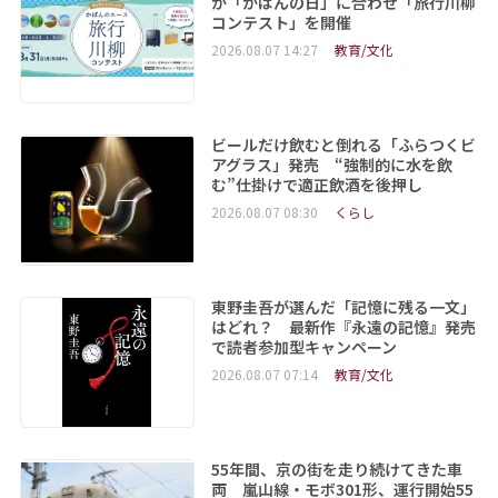
が「かばんの日」に合わせ「旅行川柳
コンテスト」を開催
2026.08.07 14:27
教育/文化
ビールだけ飲むと倒れる「ふらつくビ
アグラス」発売 “強制的に水を飲
む”仕掛けで適正飲酒を後押し
2026.08.07 08:30
くらし
東野圭吾が選んだ「記憶に残る一文」
はどれ？ 最新作『永遠の記憶』発売
で読者参加型キャンペーン
2026.08.07 07:14
教育/文化
55年間、京の街を走り続けてきた車
両 嵐山線・モボ301形、運行開始55