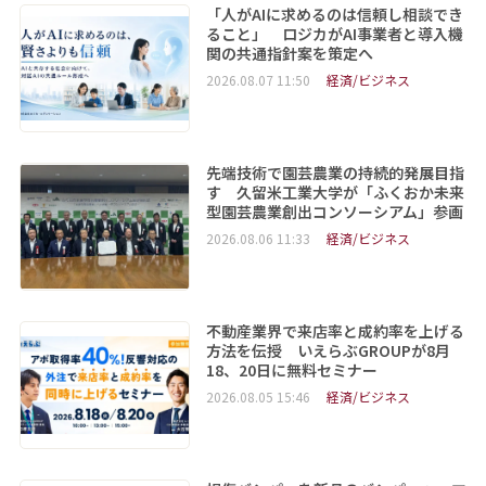
「人がAIに求めるのは信頼し相談でき
ること」 ロジカがAI事業者と導入機
関の共通指針案を策定へ
2026.08.07 11:50
経済/ビジネス
先端技術で園芸農業の持続的発展目指
す 久留米工業大学が「ふくおか未来
型園芸農業創出コンソーシアム」参画
2026.08.06 11:33
経済/ビジネス
不動産業界で来店率と成約率を上げる
方法を伝授 いえらぶGROUPが8月
18、20日に無料セミナー
2026.08.05 15:46
経済/ビジネス