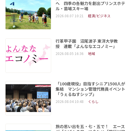
へ 四季の各魅力を創出プリンスホテ
ル・苗場スキー場
2026.08.07 10:21
経済/ビジネス
行革甲子園 沼尾波子 東洋大学教
授 連載「よんななエコノミー」
2026.08.05 16:36
地域
「100歳現役」目指すシニア1500人が
集結 マンション管理代務員イベント
「うぇるねすシップ」
2026.08.04 10:48
くらし
旅の思い出を五・七・五で！ エース