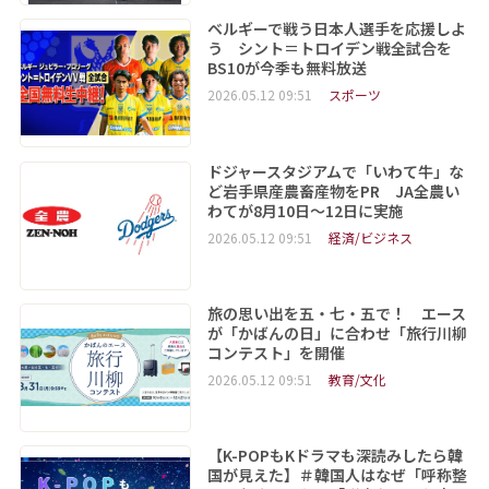
ベルギーで戦う日本人選手を応援しよ
う シント＝トロイデン戦全試合を
BS10が今季も無料放送
2026.05.12 09:51
スポーツ
ドジャースタジアムで「いわて牛」な
ど岩手県産農畜産物をPR JA全農い
わてが8月10日～12日に実施
2026.05.12 09:51
経済/ビジネス
旅の思い出を五・七・五で！ エース
が「かばんの日」に合わせ「旅行川柳
コンテスト」を開催
2026.05.12 09:51
教育/文化
【K-POPもKドラマも深読みしたら韓
国が見えた】＃韓国人はなぜ「呼称整