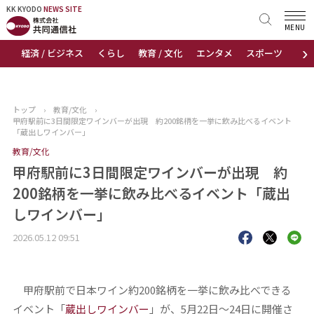
KK KYODO
KK KYODO
NEWS SITE
NEWS SITE
MENU
›
経済 / ビジネス
くらし
教育 / 文化
エンタメ
スポーツ
地
トップページ
お知らせ
トップ
›
教育/文化
›
甲府駅前に3日間限定ワインバーが出現 約200銘柄を一挙に飲み比べるイベント
ニュース
「蔵出しワインバー」
教育/文化
おすすめコンテンツ
甲府駅前に3日間限定ワインバーが出現 約
200銘柄を一挙に飲み比べるイベント「蔵出
出版物
しワインバー」
会社概要
2026.05.12 09:51
甲府駅前で日本ワイン約200銘柄を一挙に飲み比べできる
イベント「
蔵出しワインバー
」が、5月22日～24日に開催さ