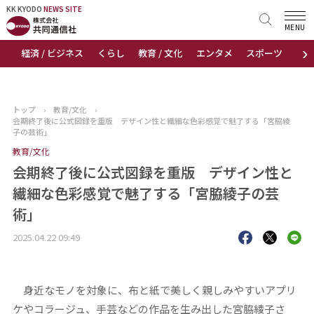
KK KYODO
KK KYODO
NEWS SITE
NEWS SITE
MENU
›
経済 / ビジネス
くらし
教育 / 文化
エンタメ
スポーツ
地
トップページ
お知らせ
トップ
›
教育/文化
›
会期終了後に公式図録を重版 デザイン性と繊細な色彩感覚で魅了する「宮脇綾
ニュース
子の芸術」
教育/文化
おすすめコンテンツ
会期終了後に公式図録を重版 デザイン性と
繊細な色彩感覚で魅了する「宮脇綾子の芸
出版物
術」
会社概要
2025.04.22 09:49
身近なモノを対象に、布と紙で美しく親しみやすいアプリ
ケやコラージュ、手芸などの作品を生み出した宮脇綾子さ