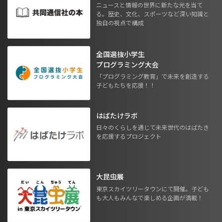
ニュースと情報の世界に新たな光を当て
る。歴史、文化、スポーツなど深い知識と
独自の視点で構成
全国選抜小学生
プログラミング大会
「プログラミング教育」で未来を創造する
子どもたちを応援！！
はばたけラボ
日々のくらしを通じて未来世代のはばたき
を応援するプロジェクト
大昆虫展
東京スカイツリータウンにて開催。子ども
も大人もみんなで楽しめる企画が満載！