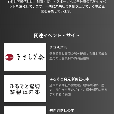
(株)共同通信社は、教育・文化・スポーツなど各分野の活動やイベ
ントを主催しています。一緒に未来社会を創り上げていく参加企
業を募集しています。
関連イベント・サイト
きさらぎ会
情報収集と交流の場を提供する日本で最も
歴史ある会員制の講演会組織
ふるさと発見 新聞社の本
全国の新聞社の出版物。地域の自然、歴
史、民俗から旅のガイド、郷土料理に至る
まで多彩に展開
共同通信社の本