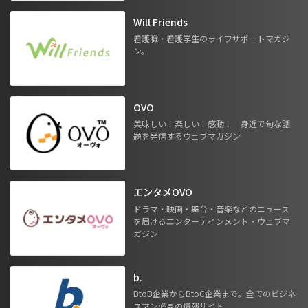
Will Friends
看護職・看護学生のライフサポートマガジ
ン。
OVO
美味しい！楽しい！感動！ 身近で旬な話
題を発信するウェブマガジン
エンタメOVO
ドラマ・映画・舞台・音楽などのニュース
を届けるエンターテインメント・ウェブマ
ガジン
b.
BtoB企業からBtoC企業まで。全てのビジネ
スマン必見の情報サイト