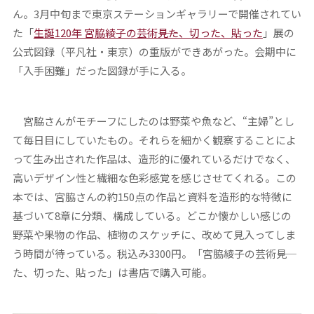
ん。3月中旬まで東京ステーションギャラリーで開催されてい
た「
生誕120年 宮脇綾子の芸術――見た、切った、貼った
」展の
公式図録（平凡社・東京）の重版ができあがった。会期中に
「入手困難」だった図録が手に入る。
宮脇さんがモチーフにしたのは野菜や魚など、“主婦”とし
て毎日目にしていたもの。それらを細かく観察することによ
って生み出された作品は、造形的に優れているだけでなく、
高いデザイン性と繊細な色彩感覚を感じさせてくれる。この
本では、宮脇さんの約150点の作品と資料を造形的な特徴に
基づいて8章に分類、構成している。どこか懐かしい感じの
野菜や果物の作品、植物のスケッチに、改めて見入ってしま
う時間が待っている。税込み3300円。「宮脇綾子の芸術――見
た、切った、貼った」は書店で購入可能。