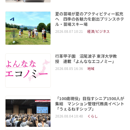
夏の苗場が夏のアクティビティー拡充
へ 四季の各魅力を創出プリンスホテ
ル・苗場スキー場
2026.08.07 10:21
経済/ビジネス
行革甲子園 沼尾波子 東洋大学教
授 連載「よんななエコノミー」
2026.08.05 16:36
地域
「100歳現役」目指すシニア1500人が
集結 マンション管理代務員イベント
「うぇるねすシップ」
2026.08.04 10:48
くらし