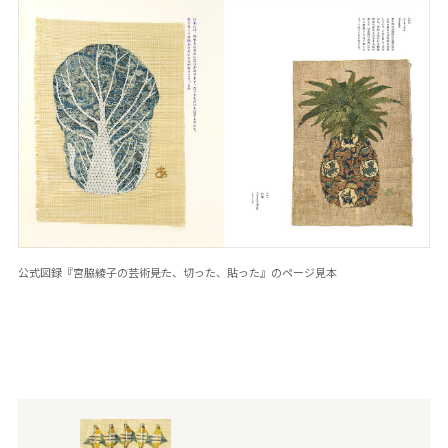
公式図録『宮脇綾子の芸術――見た、切った、貼った』のページ見本