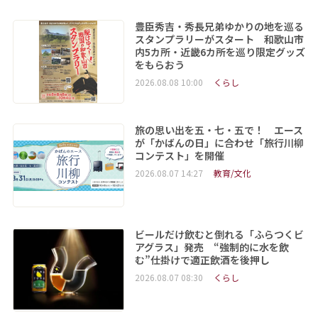
豊臣秀吉・秀長兄弟ゆかりの地を巡る
スタンプラリーがスタート 和歌山市
内5カ所・近畿6カ所を巡り限定グッズ
をもらおう
2026.08.08 10:00
くらし
旅の思い出を五・七・五で！ エース
が「かばんの日」に合わせ「旅行川柳
コンテスト」を開催
2026.08.07 14:27
教育/文化
ビールだけ飲むと倒れる「ふらつくビ
アグラス」発売 “強制的に水を飲
む”仕掛けで適正飲酒を後押し
2026.08.07 08:30
くらし