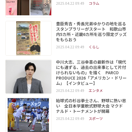
2025.04.22 09:49
コラム
豊臣秀吉・秀長兄弟ゆかりの地を巡る
スタンプラリーがスタート 和歌山市
内5カ所・近畿6カ所を巡り限定グッズ
をもらおう
2025.04.22 09:49
くらし
中川大志、三谷幸喜の最新作は「現代
にも通ずる、過去の出来事として片付
けられないもの」を描く PARCO
PRODUCE 2026「アメリカン・ドリー
ム」【インタビュー】
2025.04.22 09:49
エンタメ
始球式の杉谷拳士さん、野球に熱い思
い 全日本学童軟式野球大会 マクド
ナルド・トーナメントが開幕
2025.04.22 09:49
スポーツ