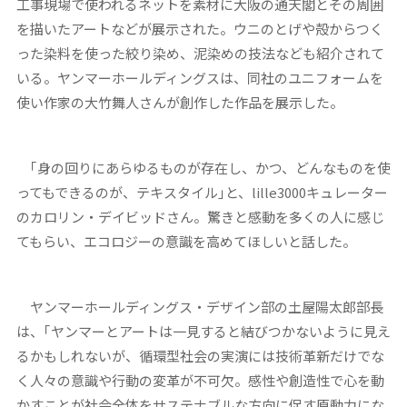
工事現場で使われるネットを素材に大阪の通天閣とその周囲
を描いたアートなどが展示された。ウニのとげや殻からつく
った染料を使った絞り染め、泥染めの技法なども紹介されて
いる。ヤンマーホールディングスは、同社のユニフォームを
使い作家の大竹舞人さんが創作した作品を展示した。
｢身の回りにあらゆるものが存在し、かつ、どんなものを使
ってもできるのが、テキスタイル｣と、lille3000キュレーター
のカロリン・デイビッドさん。驚きと感動を多くの人に感じ
てもらい、エコロジーの意識を高めてほしいと話した。
ヤンマーホールディングス・デザイン部の土屋陽太郎部長
は、｢ヤンマーとアートは一見すると結びつかないように見え
るかもしれないが、循環型社会の実演には技術革新だけでな
く人々の意識や行動の変革が不可欠。感性や創造性で心を動
かすことが社会全体をサステナブルな方向に促す原動力にな