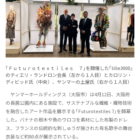
｢Ｆｕｔｕｒｏｔｅｘｔｉｌｅｓ ７｣を開催した｢lille3000｣
のティエリ・ランドロン会長（左から１人目）とカロリン・
ディビッド氏（中央）、ヤンマーの土屋氏（右から１人目）
ヤンマーホールディングス（大阪市）は4月12日、大阪府
の長居公園内にある施設で、サステナブルな繊維・織物技術
を融合したアート作品を展示する｢Futurotextiles 7｣を開幕
した。バナナの樹木や魚のウロコを素材にした布製のドレ
ス、フランスの伝統的な刺しゅうが施された有名歌手の舞台
衣装など約80点が展示されている。