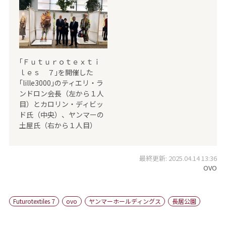
｢Ｆｕｔｕｒｏｔｅｘｔｉ
ｌｅｓ ７｣を開催した
｢lille3000｣のティエリ・ラ
ンドロン会長（左から１人
目）とカロリン・ディビッ
ド氏（中央）、ヤンマーの
土屋氏（右から１人目）
最終更新: 2025.04.14 13:36
OVO
Futurotextiles 7
ovo
ヤンマーホールディングス
長居公園