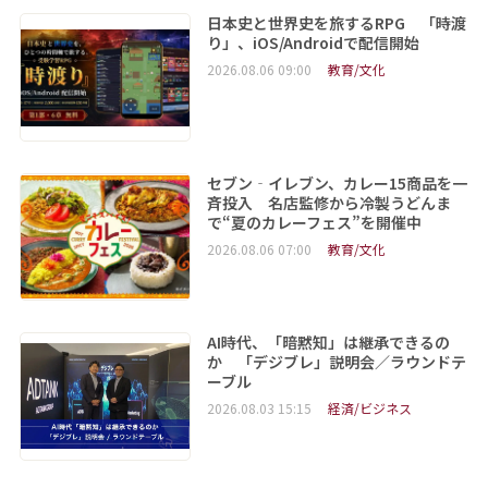
日本史と世界史を旅するRPG 「時渡
り」、iOS/Androidで配信開始
2026.08.06 09:00
教育/文化
セブン‐イレブン、カレー15商品を一
斉投入 名店監修から冷製うどんま
で“夏のカレーフェス”を開催中
2026.08.06 07:00
教育/文化
AI時代、「暗黙知」は継承できるの
か 「デジブレ」説明会／ラウンドテ
ーブル
2026.08.03 15:15
経済/ビジネス