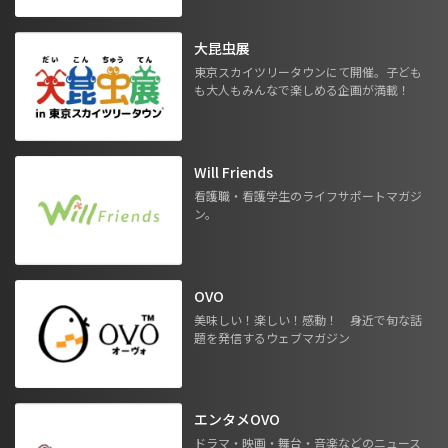
大昆虫展
東京スカイツリータウンにて開催。子ども
も大人もみんなで楽しめる企画が満載！
Will Friends
看護職・看護学生のライフサポートマガジ
ン。
OVO
美味しい！楽しい！感動！ 身近で旬な話
題を発信するウェブマガジン
エンタメOVO
ドラマ・映画・舞台・音楽などのニュース