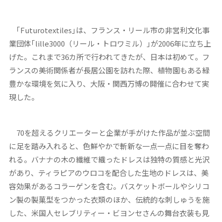
｢Futurotextiles｣は、フランス・リール市の非営利文化事
業団体｢lille3000（リール・トロワミル）｣が2006年に立ち上
げた。これまで36カ所で行われてきたが、日本は初めて。フ
ランスの美術関係者が長居公園を訪れた際、植物園もある緑
豊かな環境を気に入り、大阪・関西万博の開催に合わせて実
現した。
70を超えるクリエーターと企業が手がけた作品が並ぶ空間
に足を踏み入れると、色鮮やかで斬新な一点一点に目を奪わ
れる。バナナの木の繊維で織ったドレスは独特の質感と光沢
があり、ティラピアのウロコを配合した生地のドレスは、美
容効果があるコラーゲンを含む。バスケットボールやシリコ
ン製の製菓型をつかった衣類のほか、伝統的な刺しゅうを施
した、米国人セレブリティー・ビヨンセさんの舞台衣装も見