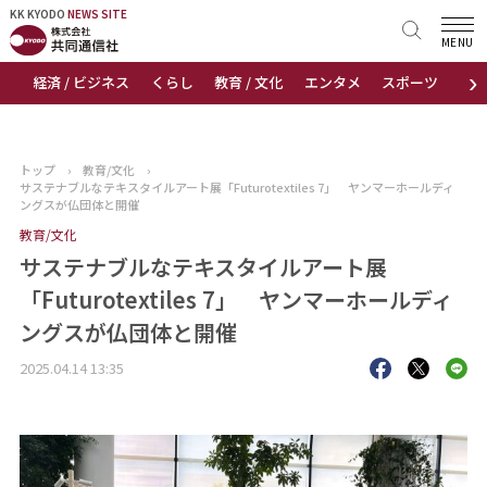
KK KYODO
KK KYODO
NEWS SITE
NEWS SITE
MENU
›
経済 / ビジネス
くらし
教育 / 文化
エンタメ
スポーツ
地
トップページ
お知らせ
トップ
›
教育/文化
›
サステナブルなテキスタイルアート展「Futurotextiles 7」 ヤンマーホールディ
ニュース
ングスが仏団体と開催
教育/文化
おすすめコンテンツ
サステナブルなテキスタイルアート展
「Futurotextiles 7」 ヤンマーホールディ
出版物
ングスが仏団体と開催
会社概要
2025.04.14 13:35