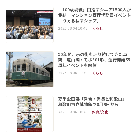
「100歳現役」目指すシニア1500人が
集結 マンション管理代務員イベント
「うぇるねすシップ」
2026.08.04 10:48
くらし
55年間、京の街を走り続けてきた車
両 嵐山線・モボ301形、運行開始55
周年イベントを開催
2026.08.06 11:30
くらし
夏季企画展「秀吉・秀長と和歌山」
和歌山市立博物館で8月8日から
2026.08.06 10:30
教育/文化