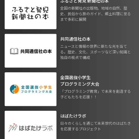
ふるさと発見 新聞社の本
全国の新聞社の出版物。地域の自然、歴
史、民俗から旅のガイド、郷土料理に至る
まで多彩に展開
共同通信社の本
ニュースと情報の世界に新たな光を当て
る。歴史、文化、スポーツなど深い知識と
独自の視点で構成
全国選抜小学生
プログラミング大会
「プログラミング教育」で未来を創造する
子どもたちを応援！！
はばたけラボ
日々のくらしを通じて未来世代のはばたき
を応援するプロジェクト