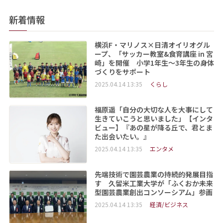
新着情報
横浜F・マリノス×日清オイリオグル
ープ、「サッカー教室&食育講座 in 宮
崎」を開催 小学1年生～3年生の身体
づくりをサポート
2025.04.14 13:35
くらし
福原遥「自分の大切な人を大事にして
生きていこうと思いました」【インタ
ビュー】『あの星が降る丘で、君とま
た出会いたい。』
2025.04.14 13:35
エンタメ
先端技術で園芸農業の持続的発展目指
す 久留米工業大学が「ふくおか未来
型園芸農業創出コンソーシアム」参画
2025.04.14 13:35
経済/ビジネス