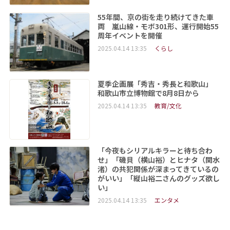
55年間、京の街を走り続けてきた車
両 嵐山線・モボ301形、運行開始55
周年イベントを開催
2025.04.14 13:35
くらし
夏季企画展「秀吉・秀長と和歌山」
和歌山市立博物館で8月8日から
2025.04.14 13:35
教育/文化
「今夜もシリアルキラーと待ち合わ
せ」「磯貝（横山裕）とヒナタ（関水
渚）の共犯関係が深まってきているの
がいい」「縦山裕二さんのグッズ欲し
い」
2025.04.14 13:35
エンタメ