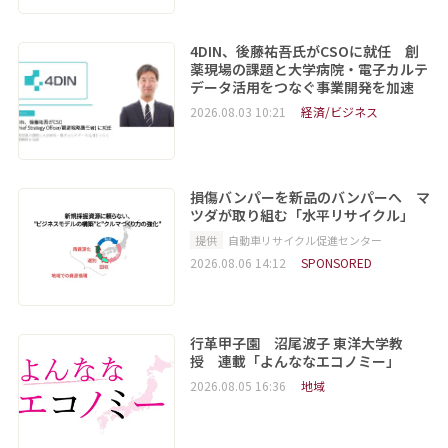
4DIN、後藤祐吾氏がCSOに就任 創
薬現場の課題と大学病院・電子カルテ
データ活用をつなぐ事業開発を加速
2026.08.03 10:21
経済/ビジネス
損傷バンパーを新品のバンパーへ マ
ツダが取り組む「水平リサイクル」
提供
自動車リサイクル促進センター
2026.08.06 14:12
SPONSORED
行革甲子園 沼尾波子 東洋大学教
授 連載「よんななエコノミー」
2026.08.05 16:36
地域