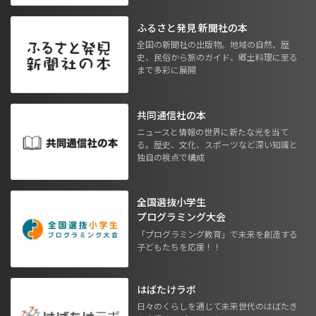
ふるさと発見 新聞社の本
全国の新聞社の出版物。地域の自然、歴
史、民俗から旅のガイド、郷土料理に至る
まで多彩に展開
共同通信社の本
ニュースと情報の世界に新たな光を当て
る。歴史、文化、スポーツなど深い知識と
独自の視点で構成
全国選抜小学生
プログラミング大会
「プログラミング教育」で未来を創造する
子どもたちを応援！！
はばたけラボ
日々のくらしを通じて未来世代のはばたき