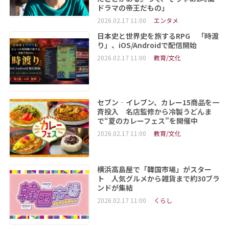
ドラマの帝王だもの」
2026.02.17 11:00
エンタメ
日本史と世界史を旅するRPG 「時渡
り」、iOS/Androidで配信開始
2026.02.17 11:00
教育/文化
セブン‐イレブン、カレー15商品を一
斉投入 名店監修から冷製うどんま
で“夏のカレーフェス”を開催中
2026.02.17 11:00
教育/文化
横浜高島屋で「韓国市場」がスター
ト 人気グルメから雑貨まで約30ブラ
ンドが集結
2026.02.17 11:00
くらし