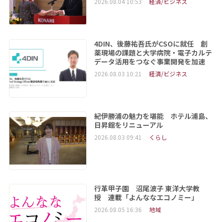
2026.08.04 10:53
経済/ビジネス
4DIN、後藤祐吾氏がCSOに就任 創
薬現場の課題と大学病院・電子カルテ
データ活用をつなぐ事業開発を加速
2026.08.03 10:21
経済/ビジネス
紀伊勝浦の魅力を堪能 ホテル浦島、
日昇館をリニューアル
2026.08.03 09:41
くらし
行革甲子園 沼尾波子 東洋大学教
授 連載「よんななエコノミー」
2026.08.05 16:36
地域