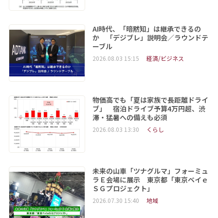
AI時代、「暗黙知」は継承できるの
か 「デジブレ」説明会／ラウンドテ
ーブル
2026.08.03 15:15
経済/ビジネス
物価高でも「夏は家族で長距離ドライ
ブ」 宿泊ドライブ予算4万円超、渋
滞・猛暑への備えも必須
2026.08.03 13:30
くらし
未来の山車「ツナグルマ」フォーミュ
ラＥ会場に展示 東京都「東京ベイｅ
ＳＧプロジェクト」
2026.07.30 15:40
地域