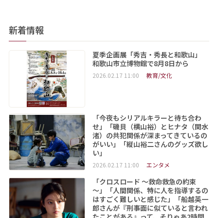
新着情報
夏季企画展「秀吉・秀長と和歌山」
和歌山市立博物館で8月8日から
2026.02.17 11:00
教育/文化
「今夜もシリアルキラーと待ち合わ
せ」「磯貝（横山裕）とヒナタ（関水
渚）の共犯関係が深まってきているの
がいい」「縦山裕二さんのグッズ欲し
い」
2026.02.17 11:00
エンタメ
「クロスロード ～救命救急の約束
～」「人間関係、特に人を指導するの
はすごく難しいと感じた」「船越英一
郎さんが『刑事面に似ていると言われ
たことがある』って、そりゃあ2時間