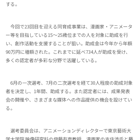
する。
今回で23回目を迎える同育成事業は、漫画家・アニメータ
ー等を目指している15～25歳位までの人を対象に助成を行
い、創作活動を支援することが狙い。助成金は今年から年額
90万円に増額された。これまでに延べ734人が助成を受け、
多くの認定者が多彩な分野で活躍している。
6月の一次選考、7月の二次選考を経て30人程度の助成対象
者を決定し、1年間、助成する。また認定者には、成果発表
会の開催や、さまざまな媒体への作品提供の機会を設けてい
る。
選考委員会は、アニメーションディレクターで東京藝術大
学大学院 映像研究科の伊藤有壱教授、漫画家の吉住渉氏と藤