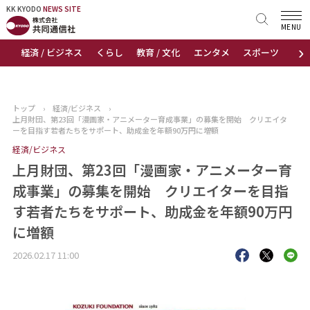
KK KYODO
KK KYODO
NEWS SITE
NEWS SITE
MENU
›
経済 / ビジネス
くらし
教育 / 文化
エンタメ
スポーツ
地
トップページ
お知らせ
トップ
›
経済/ビジネス
›
上月財団、第23回「漫画家・アニメーター育成事業」の募集を開始 クリエイタ
ニュース
ーを目指す若者たちをサポート、助成金を年額90万円に増額
経済/ビジネス
おすすめコンテンツ
上月財団、第23回「漫画家・アニメーター育
成事業」の募集を開始 クリエイターを目指
出版物
す若者たちをサポート、助成金を年額90万円
に増額
会社概要
2026.02.17 11:00