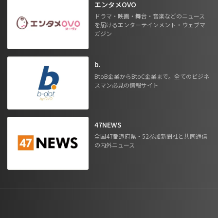
エンタメOVO
ドラマ・映画・舞台・音楽などのニュース
を届けるエンターテインメント・ウェブマ
ガジン
b.
BtoB企業からBtoC企業まで。全てのビジネ
スマン必見の情報サイト
47NEWS
全国47都道府県・52参加新聞社と共同通信
の内外ニュース