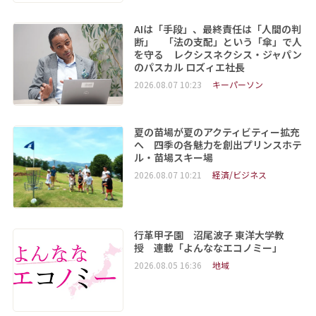
AIは「手段」、最終責任は「人間の判
断」 「法の支配」という「傘」で人
を守る レクシスネクシス・ジャパン
のパスカル ロズィエ社長
2026.08.07 10:23
キーパーソン
夏の苗場が夏のアクティビティー拡充
へ 四季の各魅力を創出プリンスホテ
ル・苗場スキー場
2026.08.07 10:21
経済/ビジネス
行革甲子園 沼尾波子 東洋大学教
授 連載「よんななエコノミー」
2026.08.05 16:36
地域