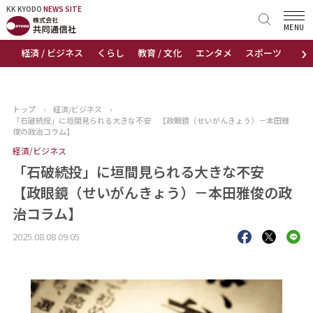
KK KYODO
KK KYODO
NEWS SITE
NEWS SITE
MENU
›
経済 / ビジネス
くらし
教育 / 文化
エンタメ
スポーツ
地
トップページ
お知らせ
トップ
›
経済/ビジネス
›
「石破続投」に垣間見られる大きな不安 【政眼鏡（せいがんきょう）－本田雅
ニュース
俊の政治コラム】
経済/ビジネス
おすすめコンテンツ
「石破続投」に垣間見られる大きな不安
【政眼鏡（せいがんきょう）－本田雅俊の政
出版物
治コラム】
会社概要
2025.08.08 09:05