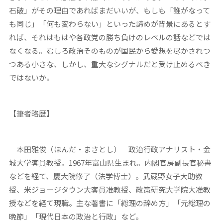
石破」がその理由であればまだいいが、もしも「誰がなって
も同じ」「何も変わらない」といった諦めが背景にあるとす
れば、それはもはや各政党の勝ち負けのレベルの話などでは
なくなる。むしろ政治そのものが国民から愛想を尽かされつ
つある小さな、しかし、重大なシグナルだと受け止めるべき
ではないか。
【筆者略歴】
本田雅俊（ほんだ・まさとし） 政治行政アナリスト・金
城大学客員教授。1967年富山県生まれ。内閣官房副長官秘書
などを経て、慶大院修了（法学博士）。武蔵野女子大助教
授、米ジョージタウン大客員准教授、政策研究大学院大准教
授などを経て現職。主な著書に「総理の辞め方」「元総理の
晩節」「現代日本の政治と行政」など。