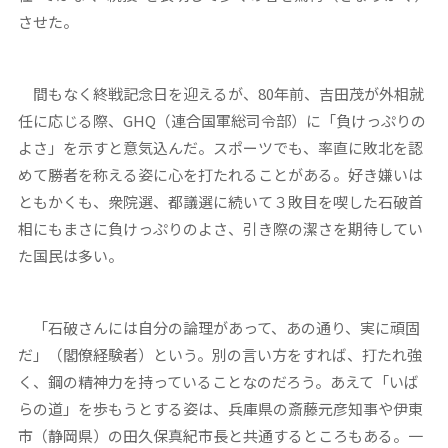
させた。
間もなく終戦記念日を迎えるが、80年前、吉田茂が外相就
任に応じる際、GHQ（連合国軍総司令部）に「負けっぷりの
よさ」を示すと意気込んだ。スポーツでも、率直に敗北を認
めて勝者を称える姿に心を打たれることがある。好き嫌いは
ともかくも、衆院選、都議選に続いて３敗目を喫した石破首
相にもまさに負けっぷりのよさ、引き際の潔さを期待してい
た国民は多い。
「石破さんには自分の論理があって、あの通り、実に頑固
だ」（閣僚経験者）という。別の言い方をすれば、打たれ強
く、鋼の精神力を持っていることなのだろう。あえて「いば
らの道」を歩もうとする姿は、兵庫県の斎藤元彦知事や伊東
市（静岡県）の田久保真紀市長と共通するところもある。一