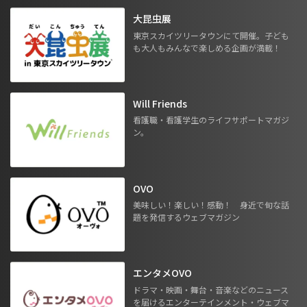
大昆虫展
東京スカイツリータウンにて開催。子ども
も大人もみんなで楽しめる企画が満載！
Will Friends
看護職・看護学生のライフサポートマガジ
ン。
OVO
美味しい！楽しい！感動！ 身近で旬な話
題を発信するウェブマガジン
エンタメOVO
ドラマ・映画・舞台・音楽などのニュース
を届けるエンターテインメント・ウェブマ