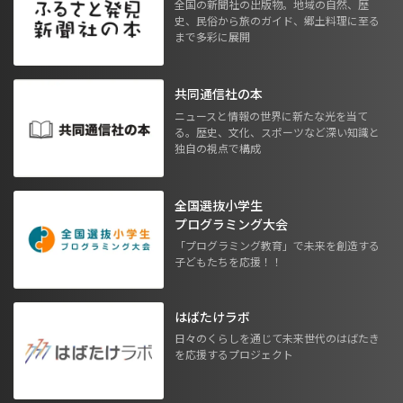
全国の新聞社の出版物。地域の自然、歴
史、民俗から旅のガイド、郷土料理に至る
まで多彩に展開
共同通信社の本
ニュースと情報の世界に新たな光を当て
る。歴史、文化、スポーツなど深い知識と
独自の視点で構成
全国選抜小学生
プログラミング大会
「プログラミング教育」で未来を創造する
子どもたちを応援！！
はばたけラボ
日々のくらしを通じて未来世代のはばたき
を応援するプロジェクト