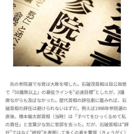
先の参院選で与党は大敗を喫した。石破茂首相は自公両党
で「50議席以上」の最低ラインを“必達目標”としたが、3議
席ながらも及ばなかった。歴代首相の辞任劇に鑑みれば、石
破首相の辞任は避けられないはずだ。例えば1998年参院選の
直後、橋本龍太郎首相（当時）は「すべてをひっくるめて私
の責任」と言葉少な気に官邸を去った。だが、石破首相は“辞
任”ではなく“続投”を表明して多くの者を驚愕（きょうがく）