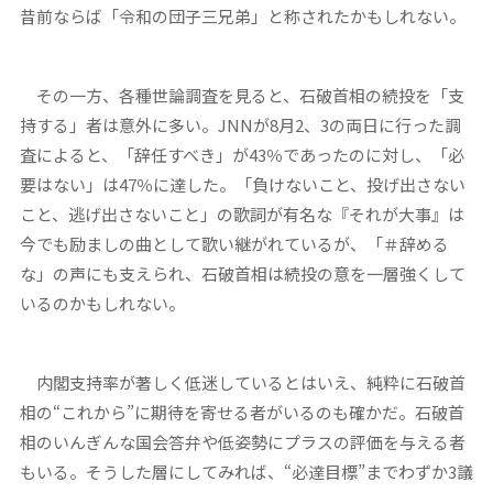
昔前ならば「令和の団子三兄弟」と称されたかもしれない。
その一方、各種世論調査を見ると、石破首相の続投を「支
持する」者は意外に多い。JNNが8月2、3の両日に行った調
査によると、「辞任すべき」が43％であったのに対し、「必
要はない」は47％に達した。「負けないこと、投げ出さない
こと、逃げ出さないこと」の歌詞が有名な『それが大事』は
今でも励ましの曲として歌い継がれているが、「＃辞める
な」の声にも支えられ、石破首相は続投の意を一層強くして
いるのかもしれない。
内閣支持率が著しく低迷しているとはいえ、純粋に石破首
相の“これから”に期待を寄せる者がいるのも確かだ。石破首
相のいんぎんな国会答弁や低姿勢にプラスの評価を与える者
もいる。そうした層にしてみれば、“必達目標”までわずか3議