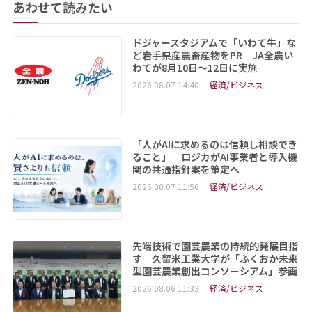
あわせて読みたい
ドジャースタジアムで「いわて牛」な
ど岩手県産農畜産物をPR JA全農い
わてが8月10日～12日に実施
2026.08.07 14:40
経済/ビジネス
「人がAIに求めるのは信頼し相談でき
ること」 ロジカがAI事業者と導入機
関の共通指針案を策定へ
2026.08.07 11:50
経済/ビジネス
先端技術で園芸農業の持続的発展目指
す 久留米工業大学が「ふくおか未来
型園芸農業創出コンソーシアム」参画
2026.08.06 11:33
経済/ビジネス