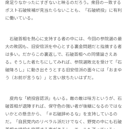
席足りなかったにすぎないと映るのだろう。衆目の一致する
ポスト石破候補が見当たらないことも、「石破続投」に有利
に働いている。
石破首相を熱心に支持する者の中には、今回の参院選の最
大の敗因も、旧安倍派を中心とする裏金問題だと指摘する者
は多い。だからこの裏返しで、石破首相への同情論さえあ
る。そうした者たちにしてみれば、参院選敗北を受けて「石
破降ろし」に動き出そうとする旧安倍派の面々には「おまゆ
う（お前が言うな）」と言い放ちたいはずだ。
皮肉な「続投容認派」もいる。敵の敵は味方というが、石
破首相が退陣すれば、保守色の強い者が後継になるのではな
いかとの懸念から、「＃石破辞めるな」を支持しているの
だ。「自民党内のリベラル派だけでなく、野党の中にも石破