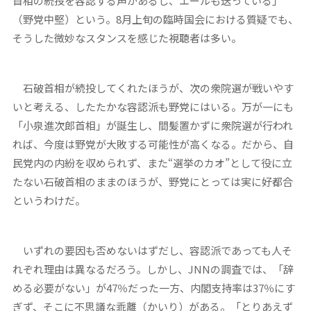
首相の続投を容認する声があるし、エールも送っている」
（野党中堅）という。8月上旬の臨時国会における質疑でも、
そうした微妙なスタンスを感じた視聴者は多い。
石破首相が続投してくれたほうが、次の衆院選が戦いやす
いと考える、したたかな容認派も野党にはいる。万が一にも
「小泉進次郎首相」が誕生し、間髪置かずに衆院選が行われ
れば、今度は野党が大敗する可能性が高くなる。だから、自
民党内の内紛を収められず、また“選挙のカオ”として役に立
たない石破首相のままのほうが、野党にとっては実に好都合
というわけだ。
いずれの要因も否めないはずだし、容認派であっても人そ
れぞれ理由は異なるだろう。しかし、JNNの調査では、「辞
める必要がない」が47％だった一方、内閣支持率は37％にす
ぎず、そこに不思議な乖離（かいり）がある。「とりあえず