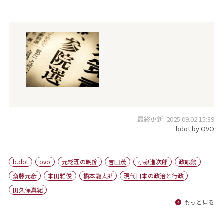
最終更新: 2025.09.02 15:39
bdot by OVO
b.dot
ovo
元総理の晩節
吉田茂
小泉進次郎
政眼鏡
斎藤元彦
本田雅俊
橋本龍太郎
現代日本の政治と行政
田久保真紀
もっと見る