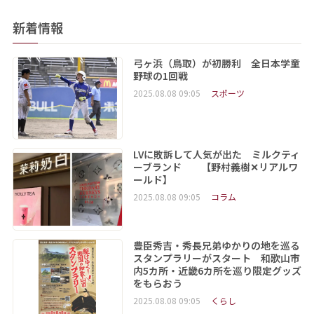
新着情報
弓ヶ浜（鳥取）が初勝利 全日本学童
野球の1回戦
2025.08.08 09:05
スポーツ
LVに敗訴して人気が出た ミルクティ
ーブランド 【野村義樹✕リアルワ
ールド】
2025.08.08 09:05
コラム
豊臣秀吉・秀長兄弟ゆかりの地を巡る
スタンプラリーがスタート 和歌山市
内5カ所・近畿6カ所を巡り限定グッズ
をもらおう
2025.08.08 09:05
くらし