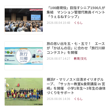
「100歳現役」目指すシニア1500人が
集結 マンション管理代務員イベント
「うぇるねすシップ」
2026.08.04 10:48
くらし
旅の思い出を五・七・五で！ エース
が「かばんの日」に合わせ「旅行川柳
コンテスト」を開催
2026.08.07 14:27
教育/文化
横浜F・マリノス×日清オイリオグル
ープ、「サッカー教室&食育講座 in 宮
崎」を開催 小学1年生～3年生の身体
づくりをサポート
2026.08.06 14:36
くらし