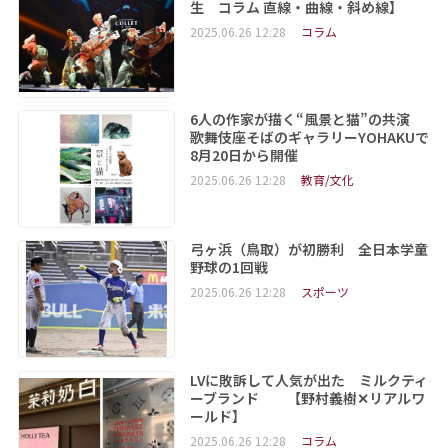
生 コラム 直線・曲線・斜め線】
2025.06.26 12:28
コラム
6人の作家が描く“風景と猫”の共演
歌舞伎座そばのギャラリーYOHAKUで
8月20日から開催
2025.06.26 12:28
教育/文化
弓ヶ浜（鳥取）が初勝利 全日本学童
野球の1回戦
2025.06.26 12:28
スポーツ
LVに敗訴して人気が出た ミルクティ
ーブランド 【野村義樹✕リアルワ
ールド】
2025.06.26 12:28
コラム