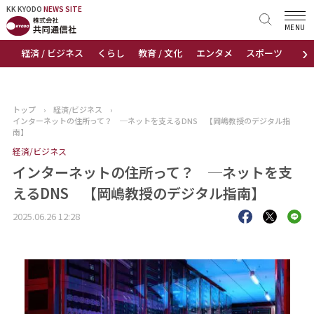
KK KYODO
KK KYODO
NEWS SITE
NEWS SITE
MENU
›
経済 / ビジネス
くらし
教育 / 文化
エンタメ
スポーツ
地
トップページ
お知らせ
トップ
›
経済/ビジネス
›
インターネットの住所って？ ─ネットを支えるDNS 【岡嶋教授のデジタル指
ニュース
南】
経済/ビジネス
おすすめコンテンツ
インターネットの住所って？ ─ネットを支
えるDNS 【岡嶋教授のデジタル指南】
出版物
2025.06.26 12:28
会社概要