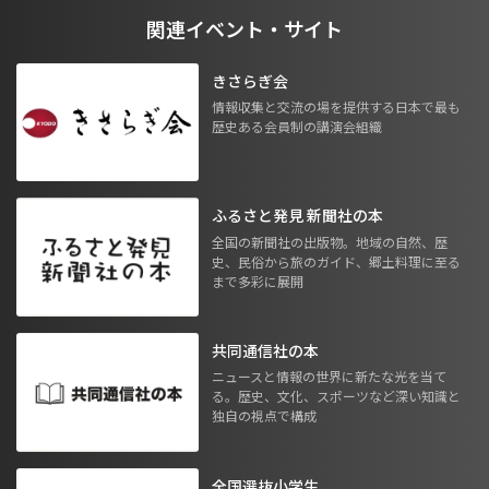
関連イベント・サイト
きさらぎ会
情報収集と交流の場を提供する日本で最も
歴史ある会員制の講演会組織
ふるさと発見 新聞社の本
全国の新聞社の出版物。地域の自然、歴
史、民俗から旅のガイド、郷土料理に至る
まで多彩に展開
共同通信社の本
ニュースと情報の世界に新たな光を当て
る。歴史、文化、スポーツなど深い知識と
独自の視点で構成
全国選抜小学生