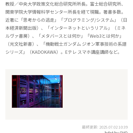
教授／中央大学政策文化総合研究所所長。富士総合研究所、
関東学院大学情報科学センター所長を経て現職。著書多数。
近著に「思考からの逃走」「プログラミング/システム」（日
本経済新聞出版）、「インターネットというリアル」（ミネ
ルヴァ書房）、「メタバースとは何か」「Web3とは何か」
（光文社新書）、「機動戦士ガンダム ジオン軍事技術の系譜
シリーズ」（KADOKAWA）。Eテレ スマホ講座講師など。
最終更新: 2025.07.02 10:39
bdot by OVO