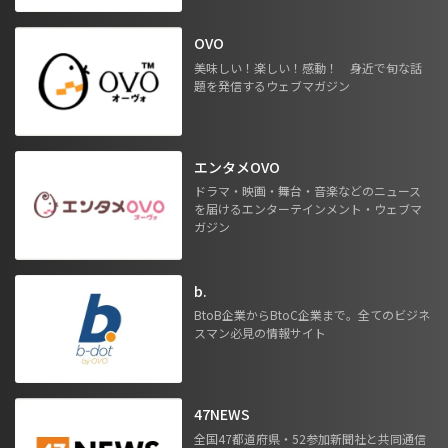
OVO
美味しい！楽しい！感動！ 身近で旬な話
題を発信するウェブマガジン
エンタメOVO
ドラマ・映画・舞台・音楽などのニュース
を届けるエンターテインメント・ウェブマ
ガジン
b.
BtoB企業からBtoC企業まで。全てのビジネ
スマン必見の情報サイト
47NEWS
全国47都道府県・52参加新聞社と共同通信