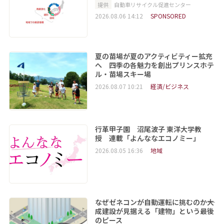
提供
自動車リサイクル促進センター
2026.08.06 14:12
SPONSORED
夏の苗場が夏のアクティビティー拡充
へ 四季の各魅力を創出プリンスホテ
ル・苗場スキー場
2026.08.07 10:21
経済/ビジネス
行革甲子園 沼尾波子 東洋大学教
授 連載「よんななエコノミー」
2026.08.05 16:36
地域
なぜゼネコンが自動運転に挑むのか――大
成建設が見据える「建物」という最後
のピース