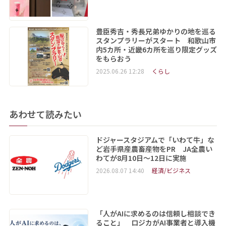
豊臣秀吉・秀長兄弟ゆかりの地を巡る
スタンプラリーがスタート 和歌山市
内5カ所・近畿6カ所を巡り限定グッズ
をもらおう
2025.06.26 12:28
くらし
あわせて読みたい
ドジャースタジアムで「いわて牛」な
ど岩手県産農畜産物をPR JA全農い
わてが8月10日～12日に実施
2026.08.07 14:40
経済/ビジネス
「人がAIに求めるのは信頼し相談でき
ること」 ロジカがAI事業者と導入機