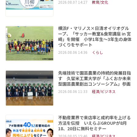
2026.08.07 14:27
教育/文化
横浜F・マリノス×日清オイリオグル
ープ、「サッカー教室&食育講座 in 宮
崎」を開催 小学1年生～3年生の身体
づくりをサポート
2026.08.06 14:36
くらし
先端技術で園芸農業の持続的発展目指
す 久留米工業大学が「ふくおか未来
型園芸農業創出コンソーシアム」参画
2026.08.06 11:33
経済/ビジネス
不動産業界で来店率と成約率を上げる
方法を伝授 いえらぶGROUPが8月
18、20日に無料セミナー
2026.08.05 15:46
経済/ビジネス