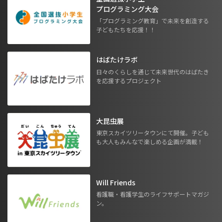
プログラミング大会
「プログラミング教育」で未来を創造する
子どもたちを応援！！
はばたけラボ
日々のくらしを通じて未来世代のはばたき
を応援するプロジェクト
大昆虫展
東京スカイツリータウンにて開催。子ども
も大人もみんなで楽しめる企画が満載！
Will Friends
看護職・看護学生のライフサポートマガジ
ン。