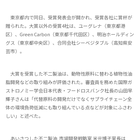
東京都内で同日、受賞発表会が開かれ、受賞各社に賞杯が
贈られた。大賞以外の受賞4社は、ユーグレナ（東京都港
区）、Green Carbon（東京都千代田区）、明治ホールディン
グス（東京都中央区）、合同会社シーベジタブル（高知県安
芸市）。
大賞を受賞した不二製油は、動物性原料に替わる植物性油
脂開発などの取り組みが評価された。審査員を務めた国際ガ
ストロノミー学会日本代表・フードロスバンク社長の山田早
輝子さんは「代替原料の開発だけでなくサプライチェーン全
体の環境負荷低減にも取り組んでいる点などが対象にふさわ
しい」と述べた。
あいさつした不二製油 市場開発戦略室 米元博子室長は