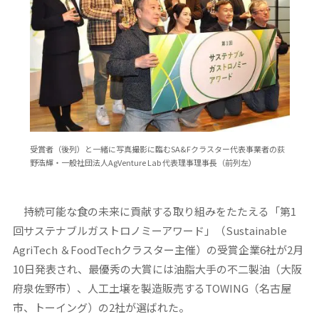
受賞者（後列）と一緒に写真撮影に臨むSA&Fクラスター代表事業者の荻
野浩輝・一般社団法人AgVenture Lab 代表理事理事長（前列左）
持続可能な食の未来に貢献する取り組みをたたえる「第1
回サステナブルガストロノミーアワード」（Sustainable
AgriTech ＆FoodTechクラスター主催）の受賞企業6社が2月
10日発表され、最優秀の大賞には油脂大手の不二製油（大阪
府泉佐野市）、人工土壌を製造販売するTOWING（名古屋
市、トーイング）の2社が選ばれた。