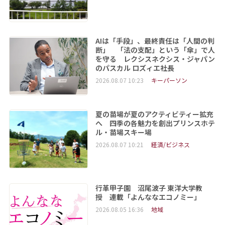
AIは「手段」、最終責任は「人間の判
断」 「法の支配」という「傘」で人
を守る レクシスネクシス・ジャパン
のパスカル ロズィエ社長
2026.08.07 10:23
キーパーソン
夏の苗場が夏のアクティビティー拡充
へ 四季の各魅力を創出プリンスホテ
ル・苗場スキー場
2026.08.07 10:21
経済/ビジネス
行革甲子園 沼尾波子 東洋大学教
授 連載「よんななエコノミー」
2026.08.05 16:36
地域