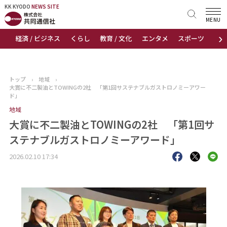
KK KYODO
KK KYODO
NEWS SITE
NEWS SITE
MENU
›
経済 / ビジネス
くらし
教育 / 文化
エンタメ
スポーツ
地
トップページ
お知らせ
トップ
›
地域
›
大賞に不二製油とTOWINGの2社 「第1回サステナブルガストロノミーアワー
ニュース
ド」
地域
おすすめコンテンツ
大賞に不二製油とTOWINGの2社 「第1回サ
ステナブルガストロノミーアワード」
出版物
2026.02.10 17:34
会社概要