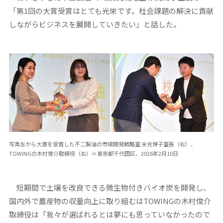
「第1回の大賞受賞はとても光栄です。社会課題の解決に貢献
しながらビジネスを展開していきたい」と話した。
写真左から大賞を受賞した不二製油の市場開発戦略室 米元博子室長（右）、
TOWINGの木村俊介取締役（右）＝東京都千代田区、2026年2月10日
短期間で土壌を改良できる微生物付きバイオ炭を開発し、
国内外で農産物の収量向上に取り組むはTOWINGの木村俊介
取締役は「我々が選ばれるとは夢にも思っていなかったので