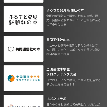
ふるさと発見 新聞社の本
全国の新聞社の出版物。地域の自然、歴
史、民俗から旅のガイド、郷土料理に至る
まで多彩に展開
共同通信社の本
ニュースと情報の世界に新たな光を当て
る。歴史、文化、スポーツなど深い知識と
独自の視点で構成
全国選抜小学生
プログラミング大会
「プログラミング教育」で未来を創造する
子どもたちを応援！！
はばたけラボ
日々のくらしを通じて未来世代のはばたき