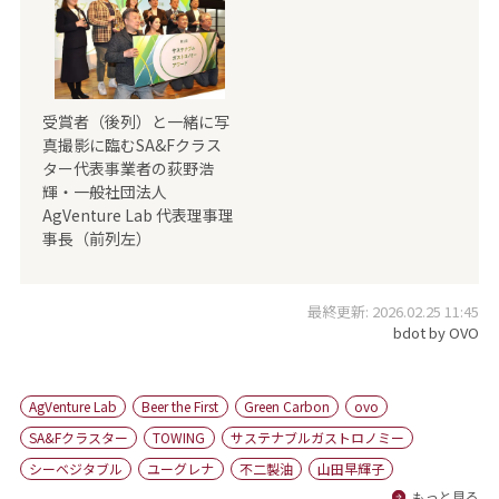
受賞者（後列）と一緒に写
真撮影に臨むSA&Fクラス
ター代表事業者の荻野浩
輝・一般社団法人
AgVenture Lab 代表理事理
事長（前列左）
最終更新: 2026.02.25 11:45
bdot by OVO
AgVenture Lab
Beer the First
Green Carbon
ovo
SA&Fクラスター
TOWING
サステナブルガストロノミー
シーベジタブル
ユーグレナ
不二製油
山田早輝子
もっと見る