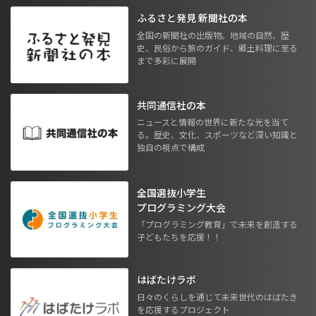
ふるさと発見 新聞社の本
全国の新聞社の出版物。地域の自然、歴
史、民俗から旅のガイド、郷土料理に至る
まで多彩に展開
共同通信社の本
ニュースと情報の世界に新たな光を当て
る。歴史、文化、スポーツなど深い知識と
独自の視点で構成
全国選抜小学生
プログラミング大会
「プログラミング教育」で未来を創造する
子どもたちを応援！！
はばたけラボ
日々のくらしを通じて未来世代のはばたき
を応援するプロジェクト