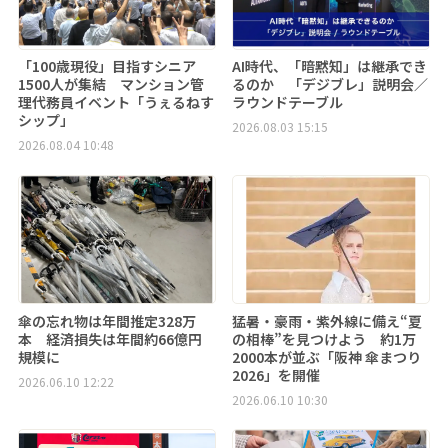
「100歳現役」目指すシニア
AI時代、「暗黙知」は継承でき
1500人が集結 マンション管
るのか 「デジブレ」説明会／
理代務員イベント「うぇるねす
ラウンドテーブル
シップ」
2026.08.03 15:15
2026.08.04 10:48
傘の忘れ物は年間推定328万
猛暑・豪雨・紫外線に備え“夏
本 経済損失は年間約66億円
の相棒”を見つけよう 約1万
規模に
2000本が並ぶ「阪神 傘まつり
2026」を開催
2026.06.10 12:22
2026.06.10 10:30