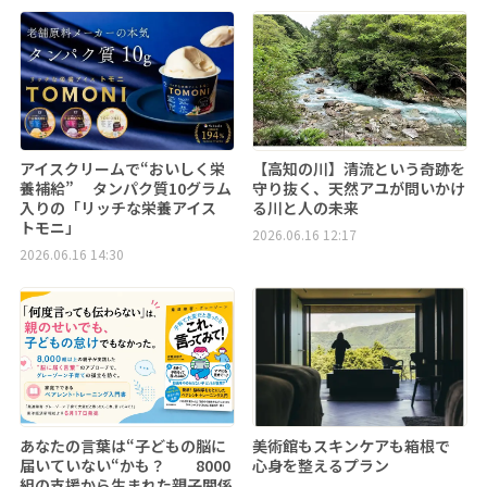
アイスクリームで“おいしく栄
【高知の川】清流という奇跡を
養補給” タンパク質10グラム
守り抜く、天然アユが問いかけ
入りの「リッチな栄養アイス
る川と人の未来
トモニ」
2026.06.16 12:17
2026.06.16 14:30
あなたの言葉は“子どもの脳に
美術館もスキンケアも箱根で
届いていない“かも？ 8000
心身を整えるプラン
組の支援から生まれた親子関係