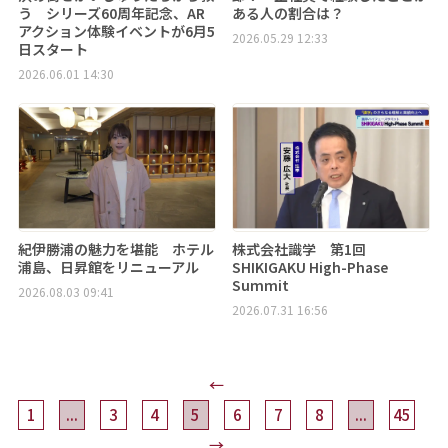
う シリーズ60周年記念、AR
ある人の割合は？
アクション体験イベントが6月5
2026.05.29 12:33
日スタート
2026.06.01 14:30
紀伊勝浦の魅力を堪能 ホテル
株式会社識学 第1回
浦島、日昇館をリニューアル
SHIKIGAKU High-Phase
Summit
2026.08.03 09:41
2026.07.31 16:56
←
1
...
3
4
5
6
7
8
...
45
→