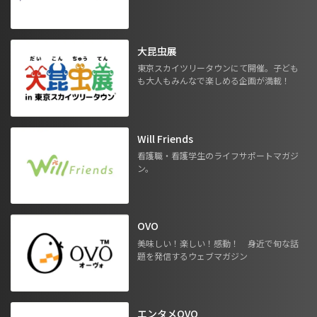
大昆虫展
東京スカイツリータウンにて開催。子ども
も大人もみんなで楽しめる企画が満載！
Will Friends
看護職・看護学生のライフサポートマガジ
ン。
OVO
美味しい！楽しい！感動！ 身近で旬な話
題を発信するウェブマガジン
エンタメOVO