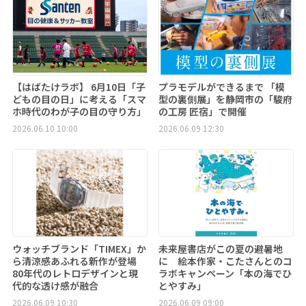
【はばたけラボ】 6月10日「子
プラモデルができるまで 「模
どもの目の日」に考える「スマ
型の裏側展」を静岡市の「駿府
ホ時代のわが子の目の守り方」
の工房 匠宿」で開催
2026.06.10 10:00
2026.06.09 12:30
ウォッチブランド「TIMEX」か
未来屋書店がこの夏の避暑地
ら清涼感あふれる新作が登場
に 絵本作家・こたさんとのコ
80年代のレトロデザインと現
ラボキャンペーン「本の海でひ
代的な透け感が融合
とやすみ」
2026.06.09 10:30
2026.06.09 09:00