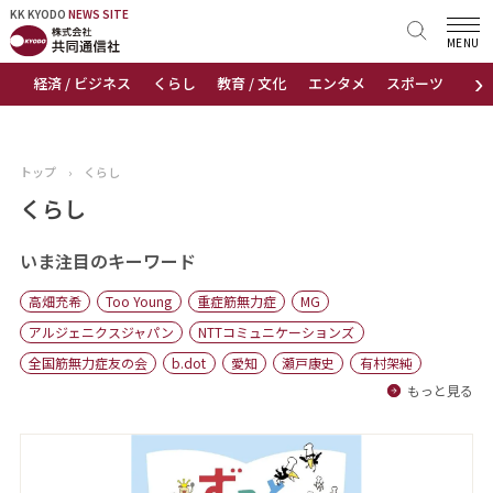
KK KYODO
KK KYODO
NEWS SITE
NEWS SITE
MENU
›
経済 / ビジネス
くらし
教育 / 文化
エンタメ
スポーツ
地
トップページ
お知らせ
トップ
›
くらし
ニュース
くらし
おすすめコンテンツ
いま注目のキーワード
高畑充希
Too Young
重症筋無力症
MG
出版物
アルジェニクスジャパン
NTTコミュニケーションズ
全国筋無力症友の会
b.dot
愛知
瀬戸康史
有村架純
会社概要
もっと見る