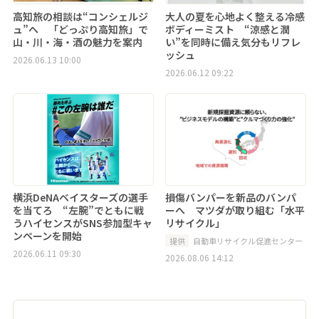
高知旅の相談は“コンシェルジ
大人の夏を心地よく整える冷感
ュ”へ 「どっぷり高知旅」で
ボディーミスト “涼感と潤
山・川・海・酒の魅力を案内
い”を同時に備え気分もリフレ
ッシュ
2026.06.13 10:00
2026.06.12 09:22
横浜DeNAベイスターズの選手
損傷バンパーを新品のバンパ
を当てろ “左腕”でともに戦
ーへ マツダが取り組む「水平
うハイセンスがSNS参加型キャ
リサイクル」
ンペーンを開始
提供
自動車リサイクル促進センター
2026.06.11 09:30
2026.08.06 14:12