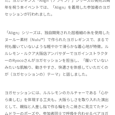
た。ヨガレギンス「Align（アライン）」シリーズの発売10周
年を祝う本イベントでは、「Align」を着用した参加者のヨガ
セッションが行われました。
「Align」シリーズは、独自開発された超極細の糸を使用した
ヌールー素材（Nulu™）で作られたヨガレギンスで、まるで
何も履いていないような軽やかで滑らかな着心地が特徴。ル
ルレモン・ルクア大阪店アンバサダーでヨガインストラクタ
ーのRyocoさんがヨガセッションを担当し、「履いていない
みたいな肌触り、動きやすさ、快適さを体感していただくの
が（ヨガセッションの）テーマ」と話しました。
ヨガセッションには、ルルレモンのカルチャーである「心か
ら楽しむ」を体現する工夫も。大阪らしさを取り入れた演出
として、親指と人差し指で作る輪をたこ焼きに見立てたチン
ムドラーのポーズや、参加者同士で呼吸を合わせるペアヨガ