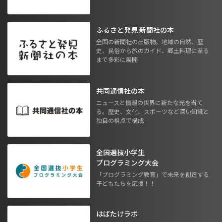
ふるさと発見 新聞社の本
全国の新聞社の出版物。地域の自然、歴
史、民俗から旅のガイド、郷土料理に至る
まで多彩に展開
共同通信社の本
ニュースと情報の世界に新たな光を当て
る。歴史、文化、スポーツなど深い知識と
独自の視点で構成
全国選抜小学生
プログラミング大会
「プログラミング教育」で未来を創造する
子どもたちを応援！！
はばたけラボ