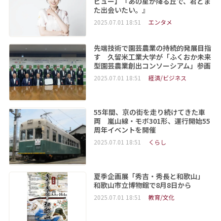
ビュー】『あの星が降る丘で、君とま
た出会いたい。』
2025.07.01 18:51
エンタメ
先端技術で園芸農業の持続的発展目指
す 久留米工業大学が「ふくおか未来
型園芸農業創出コンソーシアム」参画
2025.07.01 18:51
経済/ビジネス
55年間、京の街を走り続けてきた車
両 嵐山線・モボ301形、運行開始55
周年イベントを開催
2025.07.01 18:51
くらし
夏季企画展「秀吉・秀長と和歌山」
和歌山市立博物館で8月8日から
2025.07.01 18:51
教育/文化