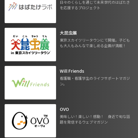
日々のくらしを通じて未来世代のはばたき
を応援するプロジェクト
大昆虫展
東京スカイツリータウンにて開催。子ども
も大人もみんなで楽しめる企画が満載！
Will Friends
看護職・看護学生のライフサポートマガジ
ン。
OVO
美味しい！楽しい！感動！ 身近で旬な話
題を発信するウェブマガジン