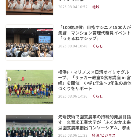
2026.08.04 10:52
地域
「100歳現役」目指すシニア1500人が
集結 マンション管理代務員イベント
「うぇるねすシップ」
2026.08.04 10:48
くらし
横浜F・マリノス×日清オイリオグル
ープ、「サッカー教室&食育講座 in 宮
崎」を開催 小学1年生～3年生の身体
づくりをサポート
2026.08.06 14:36
くらし
先端技術で園芸農業の持続的発展目指
す 久留米工業大学が「ふくおか未来
型園芸農業創出コンソーシアム」参画
2026.08.06 11:33
経済/ビジネス