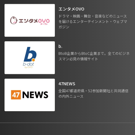
エンタメOVO
ドラマ・映画・舞台・音楽などのニュース
を届けるエンターテインメント・ウェブマ
ガジン
b.
BtoB企業からBtoC企業まで。全てのビジネ
スマン必見の情報サイト
47NEWS
全国47都道府県・52参加新聞社と共同通信
の内外ニュース