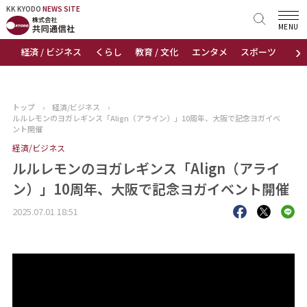
KK KYODO
KK KYODO
NEWS SITE
NEWS SITE
MENU
›
経済 / ビジネス
くらし
教育 / 文化
エンタメ
スポーツ
地
トップページ
お知らせ
トップ
›
経済/ビジネス
›
ルルレモンのヨガレギンス「Align（アライン）」10周年、大阪で記念ヨガイベ
ニュース
ント開催
経済/ビジネス
おすすめコンテンツ
ルルレモンのヨガレギンス「Align（アライ
ン）」10周年、大阪で記念ヨガイベント開催
出版物
2025.07.01 18:51
会社概要