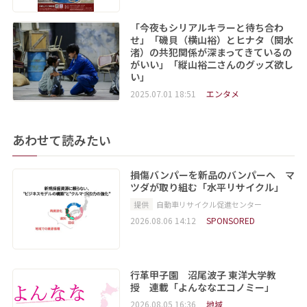
「今夜もシリアルキラーと待ち合わ
せ」「磯貝（横山裕）とヒナタ（関水
渚）の共犯関係が深まってきているの
がいい」「縦山裕二さんのグッズ欲し
い」
2025.07.01 18:51
エンタメ
あわせて読みたい
損傷バンパーを新品のバンパーへ マ
ツダが取り組む「水平リサイクル」
提供
自動車リサイクル促進センター
2026.08.06 14:12
SPONSORED
行革甲子園 沼尾波子 東洋大学教
授 連載「よんななエコノミー」
2026.08.05 16:36
地域