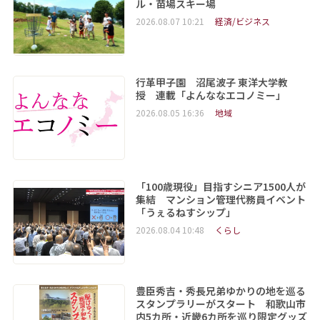
ル・苗場スキー場
2026.08.07 10:21
経済/ビジネス
行革甲子園 沼尾波子 東洋大学教
授 連載「よんななエコノミー」
2026.08.05 16:36
地域
「100歳現役」目指すシニア1500人が
集結 マンション管理代務員イベント
「うぇるねすシップ」
2026.08.04 10:48
くらし
豊臣秀吉・秀長兄弟ゆかりの地を巡る
スタンプラリーがスタート 和歌山市
内5カ所・近畿6カ所を巡り限定グッズ