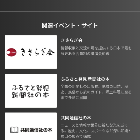
関連イベント・サイト
きさらぎ会
情報収集と交流の場を提供する日本で最も
歴史ある会員制の講演会組織
ふるさと発見 新聞社の本
全国の新聞社の出版物。地域の自然、歴
史、民俗から旅のガイド、郷土料理に至る
まで多彩に展開
共同通信社の本
ニュースと情報の世界に新たな光を当て
る。歴史、文化、スポーツなど深い知識と
独自の視点で構成