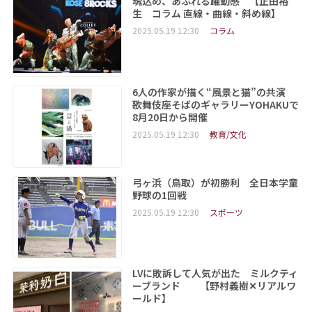
魂込め、あふれる躍動感 【正田裕
生 コラム 直線・曲線・斜め線】
2025.05.19 12:30
コラム
6人の作家が描く“風景と猫”の共演
歌舞伎座そばのギャラリーYOHAKUで
8月20日から開催
2025.05.19 12:30
教育/文化
弓ヶ浜（鳥取）が初勝利 全日本学童
野球の1回戦
2025.05.19 12:30
スポーツ
LVに敗訴して人気が出た ミルクティ
ーブランド 【野村義樹✕リアルワ
ールド】