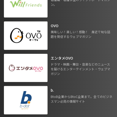
ン。
OVO
美味しい！楽しい！感動！ 身近で旬な話
題を発信するウェブマガジン
エンタメOVO
ドラマ・映画・舞台・音楽などのニュース
を届けるエンターテインメント・ウェブマ
ガジン
b.
BtoB企業からBtoC企業まで。全てのビジネ
スマン必見の情報サイト