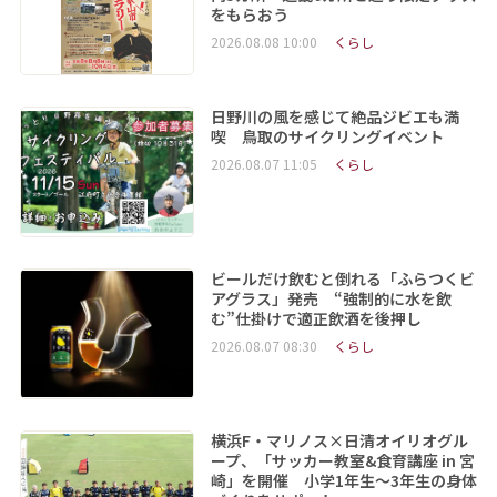
をもらおう
2026.08.08 10:00
くらし
日野川の風を感じて絶品ジビエも満
喫 鳥取のサイクリングイベント
2026.08.07 11:05
くらし
ビールだけ飲むと倒れる「ふらつくビ
アグラス」発売 “強制的に水を飲
む”仕掛けで適正飲酒を後押し
2026.08.07 08:30
くらし
横浜F・マリノス×日清オイリオグル
ープ、「サッカー教室&食育講座 in 宮
崎」を開催 小学1年生～3年生の身体