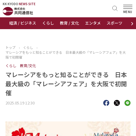
KK KYODO
KK KYODO
NEWS SITE
NEWS SITE
MENU
›
経済 / ビジネス
くらし
教育 / 文化
エンタメ
スポーツ
地
トップページ
お知らせ
トップ
›
くらし
›
マレーシアをもっと知ることができる 日本最大級の「マレーシアフェア」を大
ニュース
阪で初開催
くらし
教育/文化
おすすめコンテンツ
マレーシアをもっと知ることができる 日本
最大級の「マレーシアフェア」を大阪で初開
出版物
催
会社概要
2025.05.19 12:30