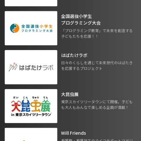
全国選抜小学生
プログラミング大会
「プログラミング教育」で未来を創造する
子どもたちを応援！！
はばたけラボ
日々のくらしを通じて未来世代のはばたき
を応援するプロジェクト
大昆虫展
東京スカイツリータウンにて開催。子ども
も大人もみんなで楽しめる企画が満載！
Will Friends
看護職・看護学生のライフサポートマガジ