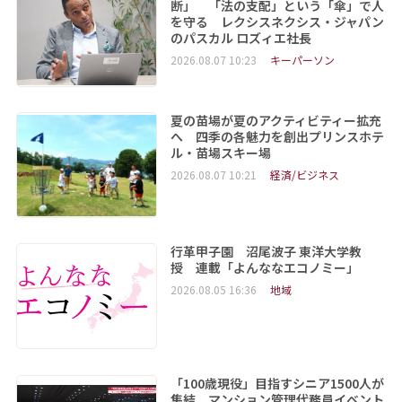
断」 「法の支配」という「傘」で人
を守る レクシスネクシス・ジャパン
のパスカル ロズィエ社長
2026.08.07 10:23
キーパーソン
夏の苗場が夏のアクティビティー拡充
へ 四季の各魅力を創出プリンスホテ
ル・苗場スキー場
2026.08.07 10:21
経済/ビジネス
行革甲子園 沼尾波子 東洋大学教
授 連載「よんななエコノミー」
2026.08.05 16:36
地域
「100歳現役」目指すシニア1500人が
集結 マンション管理代務員イベント