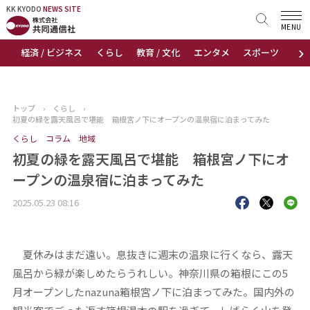
KK KYODO
KK KYODO
NEWS SITE
NEWS SITE
MENU
›
経済 / ビジネス
くらし
教育 / 文化
エンタメ
スポーツ
地
トップページ
お知らせ
トップ
›
くらし
›
初夏の緑を露天風呂で堪能 箱根宮ノ下にオープンの温泉宿に泊まってみた
ニュース
くらし
コラム
地域
初夏の緑を露天風呂で堪能 箱根宮ノ下にオ
おすすめコンテンツ
ープンの温泉宿に泊まってみた
出版物
2025.05.23 08:16
会社概要
夏休みはまだ遠い。息抜きに週末の温泉に行くなら、露天
風呂から緑が楽しめたらうれしい。神奈川県の箱根にこの5
月オープンしたnazuna箱根宮ノ下に泊まってみた。国内外の