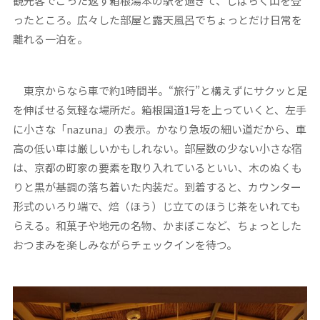
観光客でごった返す箱根湯本の駅を過ぎて、しばらく山を登
ったところ。広々した部屋と露天風呂でちょっとだけ日常を
離れる一泊を。
東京からなら車で約1時間半。“旅行”と構えずにサクッと足
を伸ばせる気軽な場所だ。箱根国道1号を上っていくと、左手
に小さな「nazuna」の表示。かなり急坂の細い道だから、車
高の低い車は厳しいかもしれない。部屋数の少ない小さな宿
は、京都の町家の要素を取り入れているといい、木のぬくも
りと黒が基調の落ち着いた内装だ。到着すると、カウンター
形式のいろり端で、焙（ほう）じ立てのほうじ茶をいれても
らえる。和菓子や地元の名物、かまぼこなど、ちょっとした
おつまみを楽しみながらチェックインを待つ。