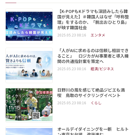
【K-POPもKドラマも深読みしたら韓
国が見えた】＃韓国人はなぜ「呼称整
理」をするのか、「脱出おひとり島」
が映す韓国社会
2025.05.23 08:16
エンタメ
「人がAIに求めるのは信頼し相談でき
ること」 ロジカがAI事業者と導入機
関の共通指針案を策定へ
2025.05.23 08:16
経済/ビジネス
日野川の風を感じて絶品ジビエも満
喫 鳥取のサイクリングイベント
2025.05.23 08:16
くらし
オールデイダイニングを一新 ヒルト
ン東京お台場、改装進む