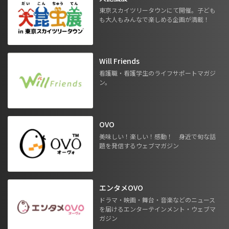
東京スカイツリータウンにて開催。子ども
も大人もみんなで楽しめる企画が満載！
Will Friends
看護職・看護学生のライフサポートマガジ
ン。
OVO
美味しい！楽しい！感動！ 身近で旬な話
題を発信するウェブマガジン
エンタメOVO
ドラマ・映画・舞台・音楽などのニュース
を届けるエンターテインメント・ウェブマ
ガジン