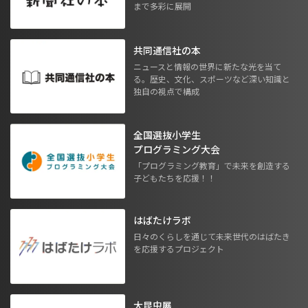
まで多彩に展開
共同通信社の本
ニュースと情報の世界に新たな光を当て
る。歴史、文化、スポーツなど深い知識と
独自の視点で構成
全国選抜小学生
プログラミング大会
「プログラミング教育」で未来を創造する
子どもたちを応援！！
はばたけラボ
日々のくらしを通じて未来世代のはばたき
を応援するプロジェクト
大昆虫展