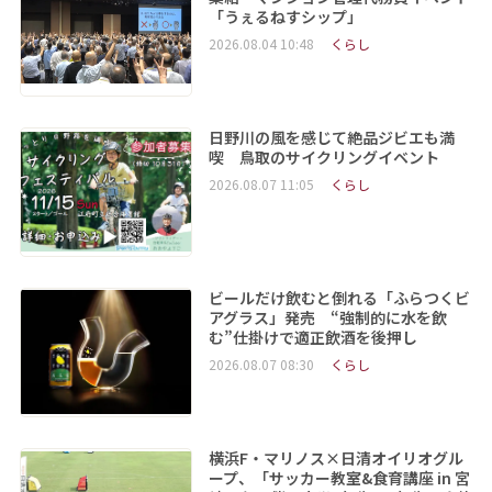
「うぇるねすシップ」
2026.08.04 10:48
くらし
日野川の風を感じて絶品ジビエも満
喫 鳥取のサイクリングイベント
2026.08.07 11:05
くらし
ビールだけ飲むと倒れる「ふらつくビ
アグラス」発売 “強制的に水を飲
む”仕掛けで適正飲酒を後押し
2026.08.07 08:30
くらし
横浜F・マリノス×日清オイリオグル
ープ、「サッカー教室&食育講座 in 宮