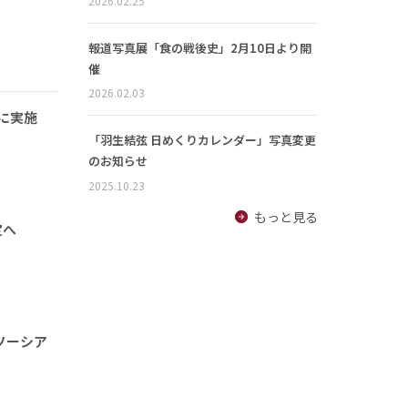
2026.02.25
報道写真展「食の戦後史」2月10日より開
催
2026.02.03
に実施
「羽生結弦 日めくりカレンダー」写真変更
のお知らせ
2025.10.23
もっと見る
定へ
ソーシア