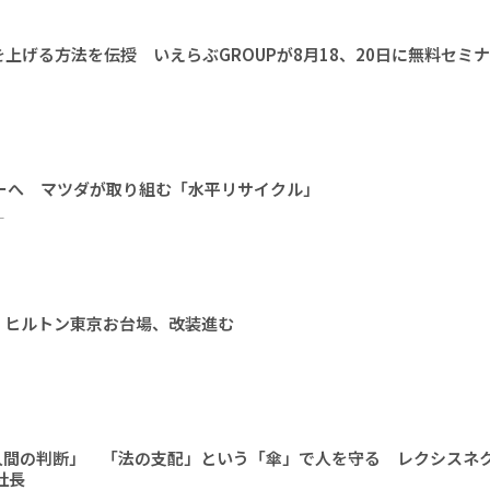
上げる方法を伝授 いえらぶGROUPが8月18、20日に無料セミ
ーへ マツダが取り組む「水平リサイクル」
ー
 ヒルトン東京お台場、改装進む
人間の判断」 「法の支配」という「傘」で人を守る レクシスネ
社長