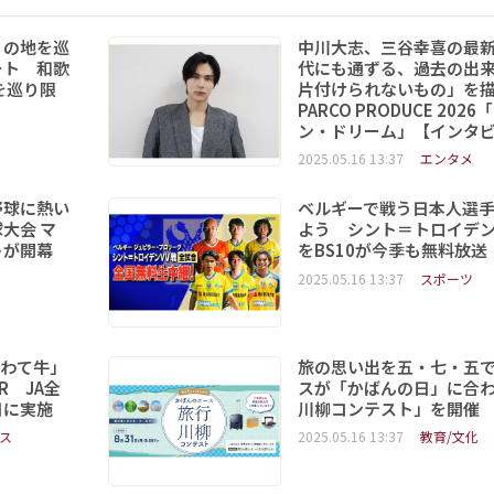
りの地を巡
中川大志、三谷幸喜の最
ート 和歌
代にも通ずる、過去の出
を巡り限
片付けられないもの」を
PARCO PRODUCE 202
ン・ドリーム」【インタ
2025.05.16 13:37
エンタメ
野球に熱い
ベルギーで戦う日本人選
大会 マ
よう シント＝トロイデ
トが開幕
をBS10が今季も無料放送
2025.05.16 13:37
スポーツ
いわて牛」
旅の思い出を五・七・五
R JA全
スが「かばんの日」に合
日に実施
川柳コンテスト」を開催
ス
2025.05.16 13:37
教育/文化