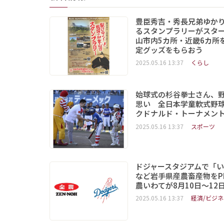
豊臣秀吉・秀長兄弟ゆか
るスタンプラリーがスタ
山市内5カ所・近畿6カ所
定グッズをもらおう
2025.05.16 13:37
くらし
始球式の杉谷拳士さん、
思い 全日本学童軟式野球
クドナルド・トーナメン
2025.05.16 13:37
スポーツ
ドジャースタジアムで「
など岩手県産農畜産物をP
農いわてが8月10日～12
2025.05.16 13:37
経済/ビジネ