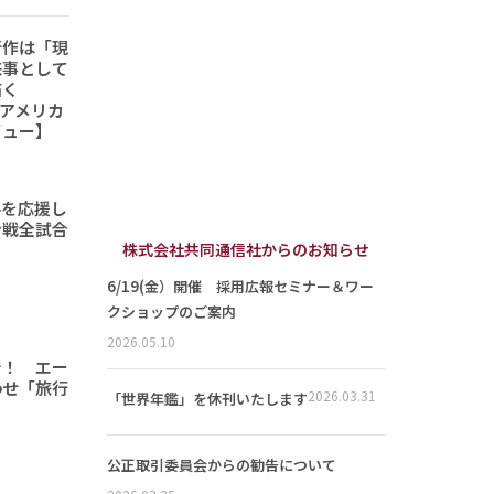
新作は「現
来事として
描く
6「アメリカ
ビュー】
手を応援し
ン戦全試合
株式会社共同通信社からのお知らせ
6/19(金）開催 採用広報セミナー＆ワー
クショップのご案内
2026.05.10
で！ エー
わせ「旅行
2026.03.31
「世界年鑑」を休刊いたします
公正取引委員会からの勧告について