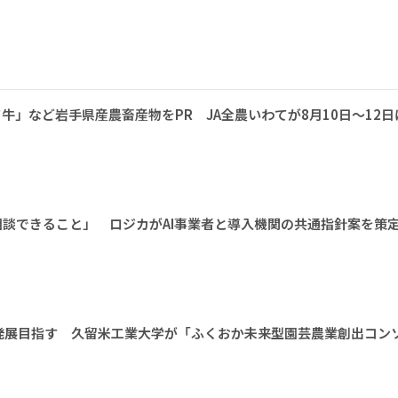
牛」など岩手県産農畜産物をPR JA全農いわてが8月10日～12日
相談できること」 ロジカがAI事業者と導入機関の共通指針案を策
発展目指す 久留米工業大学が「ふくおか未来型園芸農業創出コン