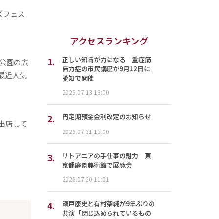
ズフェス
アクセスランキング
1.
正しい知識が力になる 重症筋
公園の広
無力症の市民講座が9月12日に
最近人気
愛知で開催
2026.07.13 13:00
2.
円定期預金金利改定のお知らせ
出店して
2026.07.31 15:00
3.
リトアニアの手仕事の魅力 東
京都庭園美術館で展覧会
2026.07.30 11:01
4.
瀬戸康史と有村架純が9年ぶりの
共演「閉じ込められているもの