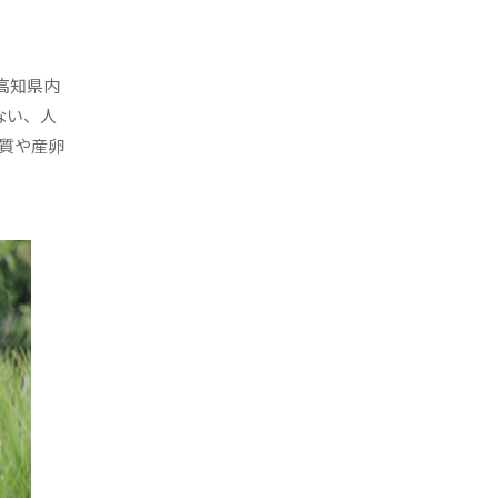
高知県内
ない、人
質や産卵