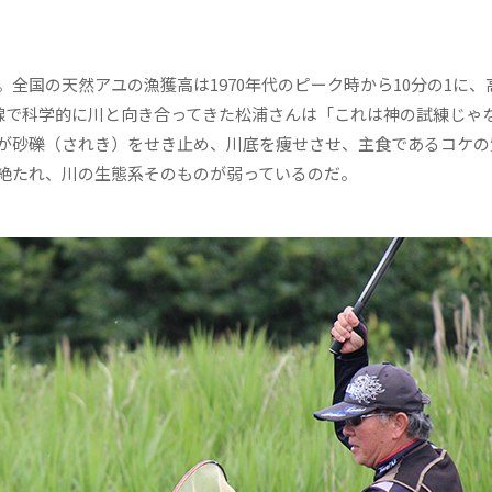
国の天然アユの漁獲高は1970年代のピーク時から10分の1に、
前線で科学的に川と向き合ってきた松浦さんは「これは神の試練じゃ
が砂礫（されき）をせき止め、川底を痩せさせ、主食であるコケの
絶たれ、川の生態系そのものが弱っているのだ。