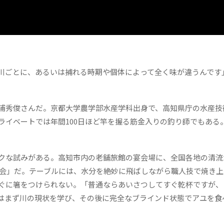
川ごとに、あるいは捕れる時期や個体によって全く味が違うんです
浦秀俊さんだ。京都大学農学部水産学科出身で、高知県庁の水産技
ライベートでは年間100日ほど竿を握る筋金入りの釣り師でもある
クな試みがある。高知市内の老舗旅館の宴会場に、全国各地の清流
鮎会」だ。テーブルには、水分を絶妙に飛ばしながら職人技で焼き
ぐに箸をつけられない。「普通ならあいさつしてすぐ乾杯ですが、
はまず川の現状を学び、その後に完全なブラインド状態でアユを食