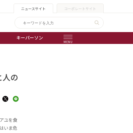
ニュースサイト
コーポレートサイト
キーパーソン
MENU
出版物
会社概要
と人の
アユを食
はいま危