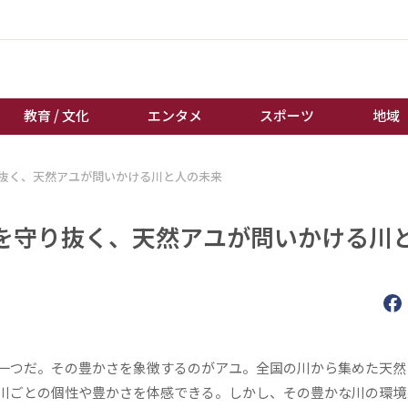
教育 / 文化
エンタメ
スポーツ
地域
抜く、天然アユが問いかける川と人の未来
経済 / ビジネス
誰もが輝いて働く社会へ
くらし
天皇杯サッカー
を守り抜く、天然アユが問いかける川
教育 / 文化
オートレース
エンタメ
競輪
スポーツ
ボートレース
地域
棋王戦
キーパーソン
女流本因坊戦
一つだ。その豊かさを象徴するのがアユ。全国の川から集めた天然
川ごとの個性や豊かさを体感できる。しかし、その豊かな川の環境