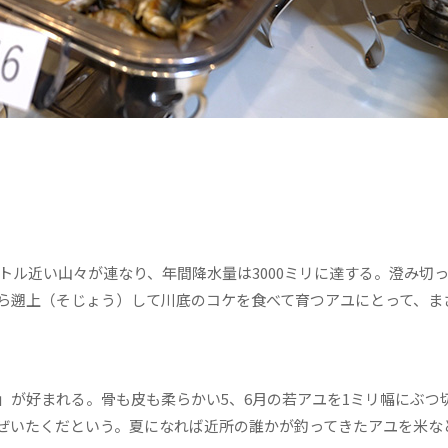
トル近い山々が連なり、年間降水量は3000ミリに達する。澄み切
ら遡上（そじょう）して川底のコケを食べて育つアユにとって、ま
が好まれる。骨も皮も柔らかい5、6月の若アユを1ミリ幅にぶつ
ぜいたくだという。夏になれば近所の誰かが釣ってきたアユを米な