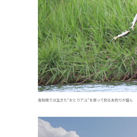
高知県では生きた“おとりアユ”を使って釣る友釣りが盛ん