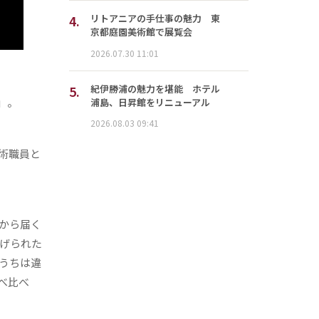
4.
リトアニアの手仕事の魅力 東
京都庭園美術館で展覧会
2026.07.30 11:01
5.
紀伊勝浦の魅力を堪能 ホテル
」。
浦島、日昇館をリニューアル
2026.08.03 09:41
術職員と
。
から届く
上げられた
うちは違
べ比べ