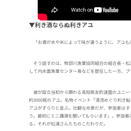
▼利き酒ならぬ利きアユ
「お酒が水や米によって味が違うように、アユも
そう話すのは、物部川漁業協同組合の組合長・松
して内水面漁業センター長などを歴任した一方、プ
彼が設立当初から関わる高知県友釣連盟のユニー
約3000尾のアユ。名物イベント「清流めぐり利き
アユがずらりと並ぶ。壮観な光景だが、参加者はす
う。最初にミニ講演を聞いてもらいます」。参加者
る。それが松浦さんたちのこだわりだ。