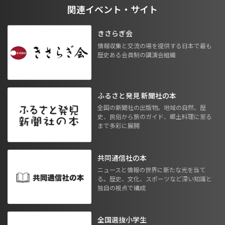
関連イベント・サイト
きさらぎ会
情報収集と交流の場を提供する日本で最も
歴史ある会員制の講演会組織
ふるさと発見 新聞社の本
全国の新聞社の出版物。地域の自然、歴
史、民俗から旅のガイド、郷土料理に至る
まで多彩に展開
共同通信社の本
ニュースと情報の世界に新たな光を当て
る。歴史、文化、スポーツなど深い知識と
独自の視点で構成
全国選抜小学生