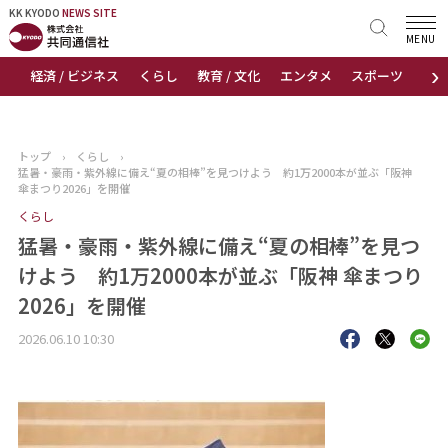
KK KYODO
KK KYODO
NEWS SITE
NEWS SITE
MENU
›
経済 / ビジネス
くらし
教育 / 文化
エンタメ
スポーツ
地
トップページ
お知らせ
トップ
›
くらし
›
猛暑・豪雨・紫外線に備え“夏の相棒”を見つけよう 約1万2000本が並ぶ「阪神
ニュース
傘まつり2026」を開催
くらし
おすすめコンテンツ
猛暑・豪雨・紫外線に備え“夏の相棒”を見つ
けよう 約1万2000本が並ぶ「阪神 傘まつり
出版物
2026」を開催
会社概要
2026.06.10 10:30