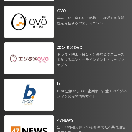
OVO
美味しい！楽しい！感動！ 身近で旬な話
題を発信するウェブマガジン
エンタメOVO
ドラマ・映画・舞台・音楽などのニュース
を届けるエンターテインメント・ウェブマ
ガジン
b.
BtoB企業からBtoC企業まで。全てのビジネ
スマン必見の情報サイト
47NEWS
全国47都道府県・52参加新聞社と共同通信