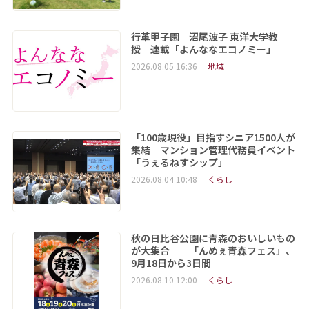
行革甲子園 沼尾波子 東洋大学教
授 連載「よんななエコノミー」
2026.08.05 16:36
地域
「100歳現役」目指すシニア1500人が
集結 マンション管理代務員イベント
「うぇるねすシップ」
2026.08.04 10:48
くらし
秋の日比谷公園に青森のおいしいもの
が大集合 「んめぇ青森フェス」、
9月18日から3日間
2026.08.10 12:00
くらし