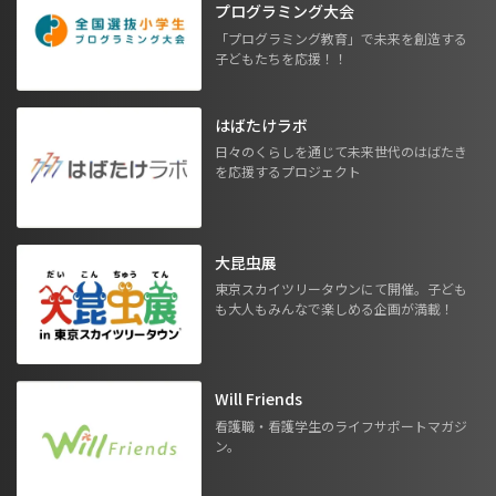
プログラミング大会
「プログラミング教育」で未来を創造する
子どもたちを応援！！
はばたけラボ
日々のくらしを通じて未来世代のはばたき
を応援するプロジェクト
大昆虫展
東京スカイツリータウンにて開催。子ども
も大人もみんなで楽しめる企画が満載！
Will Friends
看護職・看護学生のライフサポートマガジ
ン。