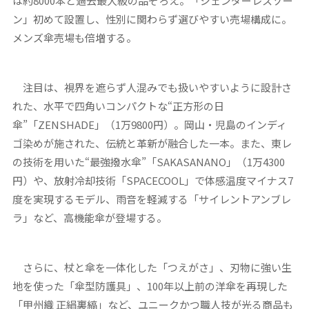
は約8000本と過去最大級の品ぞろえ。「ジェンダーレスゾー
ン」初めて設置し、性別に関わらず選びやすい売場構成に。
メンズ傘売場も倍増する。
注目は、視界を遮らず人混みでも扱いやすいように設計さ
れた、水平で四角いコンパクトな“正方形の日
傘”「ZENSHADE」（1万9800円）。岡山・児島のインディ
ゴ染めが施された、伝統と革新が融合した一本。また、東レ
の技術を用いた“最強撥水傘”「SAKASANANO」（1万4300
円）や、放射冷却技術「SPACECOOL」で体感温度マイナス7
度を実現するモデル、雨音を軽減する「サイレントアンブレ
ラ」など、高機能傘が登場する。
さらに、杖と傘を一体化した「つえがさ」、刃物に強い生
地を使った「傘型防護具」、100年以上前の洋傘を再現した
「甲州織 正絹裏縞」など、ユニークかつ職人技が光る商品も