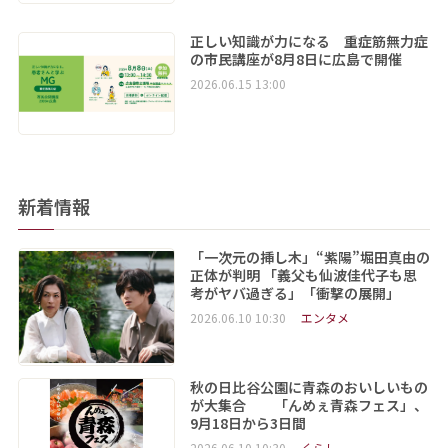
正しい知識が力になる 重症筋無力症
の市民講座が8月8日に広島で開催
2026.06.15 13:00
新着情報
「一次元の挿し木」“紫陽”堀田真由の
正体が判明 「義父も仙波佳代子も思
考がヤバ過ぎる」「衝撃の展開」
2026.06.10 10:30
エンタメ
秋の日比谷公園に青森のおいしいもの
が大集合 「んめぇ青森フェス」、
9月18日から3日間
2026.06.10 10:30
くらし