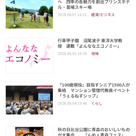
へ 四季の各魅力を創出プリンスホテ
ル・苗場スキー場
2026.08.07 10:21
経済/ビジネス
行革甲子園 沼尾波子 東洋大学教
授 連載「よんななエコノミー」
2026.08.05 16:36
地域
「100歳現役」目指すシニア1500人が
集結 マンション管理代務員イベント
「うぇるねすシップ」
2026.08.04 10:48
くらし
秋の日比谷公園に青森のおいしいもの
が大集合 「んめぇ青森フェス」、