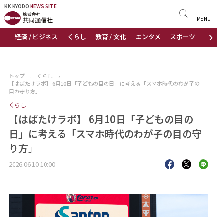
KK KYODO
KK KYODO
NEWS SITE
NEWS SITE
MENU
›
経済 / ビジネス
くらし
教育 / 文化
エンタメ
スポーツ
地
トップページ
お知らせ
トップ
›
くらし
›
【はばたけラボ】 6月10日「子どもの目の日」に考える「スマホ時代のわが子の
ニュース
目の守り方」
くらし
おすすめコンテンツ
【はばたけラボ】 6月10日「子どもの目の
日」に考える「スマホ時代のわが子の目の守
出版物
り方」
会社概要
2026.06.10 10:00