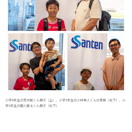
小学6年生の荒木航くん親子（上）、小学3年生の小林幸人くんの家族（左下）、小
学3年生の龍川喜太くん親子（右下）