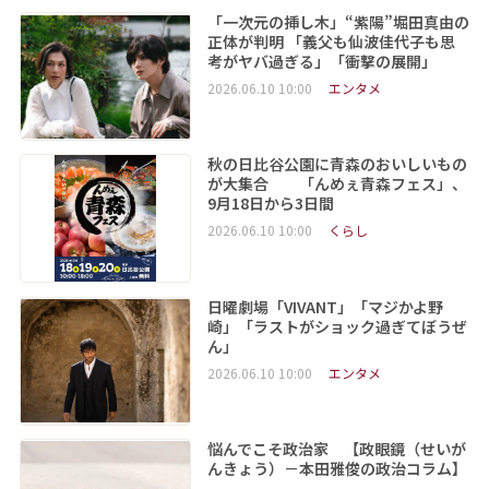
「一次元の挿し木」“紫陽”堀田真由の
正体が判明 「義父も仙波佳代子も思
考がヤバ過ぎる」「衝撃の展開」
2026.06.10 10:00
エンタメ
秋の日比谷公園に青森のおいしいもの
が大集合 「んめぇ青森フェス」、
9月18日から3日間
2026.06.10 10:00
くらし
日曜劇場「VIVANT」「マジかよ野
崎」「ラストがショック過ぎてぼうぜ
ん」
2026.06.10 10:00
エンタメ
悩んでこそ政治家 【政眼鏡（せいが
んきょう）－本田雅俊の政治コラム】