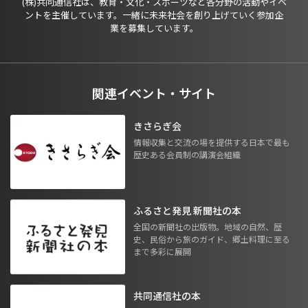
(株)共同通信社は、教育・文化・スポーツなど各分野の活動やイベ
ントを主催しています。一緒に未来社会を創り上げていく参加企
業を募集しています。
関連イベント・サイト
きさらぎ会
情報収集と交流の場を提供する日本で最も
歴史ある会員制の講演会組織
ふるさと発見 新聞社の本
全国の新聞社の出版物。地域の自然、歴
史、民俗から旅のガイド、郷土料理に至る
まで多彩に展開
共同通信社の本