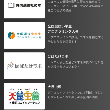
ニュースと情報の世界に新たな光を当て
る。歴史、文化、スポーツなど深い知識と
独自の視点で構成
全国選抜小学生
プログラミング大会
「プログラミング教育」で未来を創造する
子どもたちを応援！！
はばたけラボ
日々のくらしを通じて未来世代のはばたき
を応援するプロジェクト
大昆虫展
東京スカイツリータウンにて開催。子ども
も大人もみんなで楽しめる企画が満載！