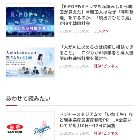
【K-POPもKドラマも深読みしたら韓
国が見えた】＃韓国人はなぜ「呼称整
理」をするのか、「脱出おひとり島」
が映す韓国社会
2026.06.09 10:30
エンタメ
「人がAIに求めるのは信頼し相談でき
ること」 ロジカがAI事業者と導入機
関の共通指針案を策定へ
2026.06.09 10:30
経済/ビジネス
あわせて読みたい
ドジャースタジアムで「いわて牛」な
ど岩手県産農畜産物をPR JA全農い
わてが8月10日～12日に実施
2026.08.07 14:40
経済/ビジネス