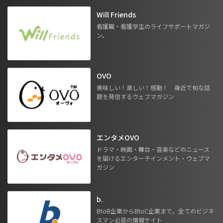
Will Friends
看護職・看護学生のライフサポートマガジ
ン。
OVO
美味しい！楽しい！感動！ 身近で旬な話
題を発信するウェブマガジン
エンタメOVO
ドラマ・映画・舞台・音楽などのニュース
を届けるエンターテインメント・ウェブマ
ガジン
b.
BtoB企業からBtoC企業まで。全てのビジネ
スマン必見の情報サイト