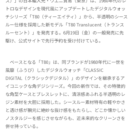
ス）」の日本輸入元・ウエニ貿易（東京）は、1980年代のレ
トロなデザインを現代風にアップデートしたデジタルウォッ
チシリーズ「T80（ティーエイティ）」から、半透明のシース
ルー仕様を採用した新モデル「T80 Translucent（トランス
ルーセント）」を発売する。6月19日（金）の一般発売に先
駆け、公式サイトで先行予約を受け付けている。
ベースとなる「T80」は、同ブランドが1980年代に一世を
風靡（ふうび）したデジタルウォッチ「CLASSIC
DIGITAL（クラシックデジタル）」のデザインを継承するア
イコニックな角デジシリーズ。今回の新作では、その特徴的
な角型ケースとブレスレットに、清涼感あふれる半透明のレ
ジン素材を大胆に採用した。シースルー素材特有の軽やかさ
と透け感が腕元に絶妙な抜け感をもたらし、どこか懐かしい
ノスタルジーを感じさせながらも、近未来的なクリーンさを
併せ持っている。