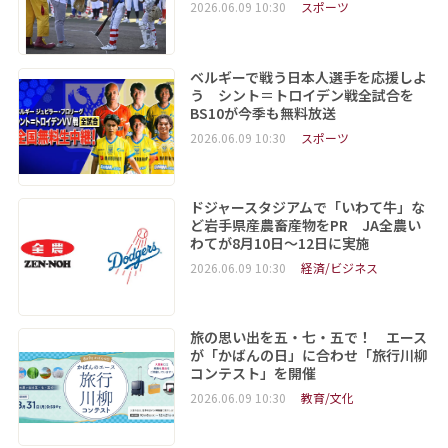
2026.06.09 10:30
スポーツ
ベルギーで戦う日本人選手を応援しよ
う シント＝トロイデン戦全試合を
BS10が今季も無料放送
2026.06.09 10:30
スポーツ
ドジャースタジアムで「いわて牛」な
ど岩手県産農畜産物をPR JA全農い
わてが8月10日～12日に実施
2026.06.09 10:30
経済/ビジネス
旅の思い出を五・七・五で！ エース
が「かばんの日」に合わせ「旅行川柳
コンテスト」を開催
2026.06.09 10:30
教育/文化