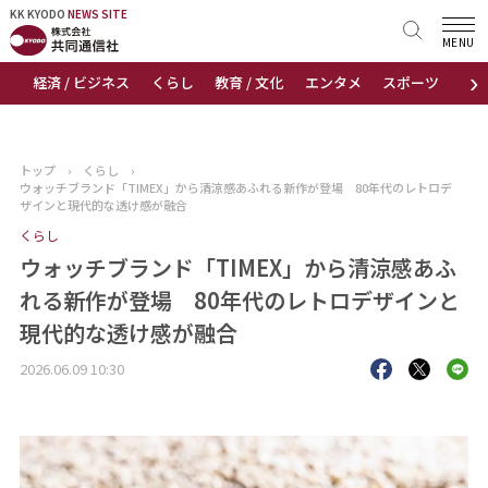
KK KYODO
KK KYODO
NEWS SITE
NEWS SITE
MENU
›
経済 / ビジネス
くらし
教育 / 文化
エンタメ
スポーツ
地
トップページ
お知らせ
トップ
›
くらし
›
ウォッチブランド「TIMEX」から清涼感あふれる新作が登場 80年代のレトロデ
ニュース
ザインと現代的な透け感が融合
くらし
おすすめコンテンツ
ウォッチブランド「TIMEX」から清涼感あふ
れる新作が登場 80年代のレトロデザインと
出版物
現代的な透け感が融合
会社概要
2026.06.09 10:30