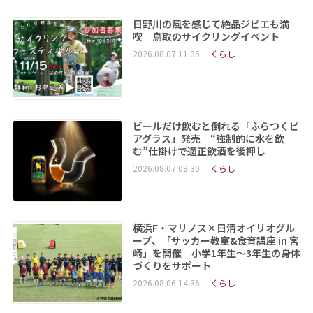
日野川の風を感じて絶品ジビエも満
喫 鳥取のサイクリングイベント
2026.08.07 11:05
くらし
ビールだけ飲むと倒れる「ふらつくビ
アグラス」発売 “強制的に水を飲
む”仕掛けで適正飲酒を後押し
2026.08.07 08:30
くらし
横浜F・マリノス×日清オイリオグル
ープ、「サッカー教室&食育講座 in 宮
崎」を開催 小学1年生～3年生の身体
づくりをサポート
2026.08.06 14:36
くらし