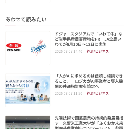
あわせて読みたい
ドジャースタジアムで「いわて牛」な
ど岩手県産農畜産物をPR JA全農い
わてが8月10日～12日に実施
2026.08.07 14:40
経済/ビジネス
「人がAIに求めるのは信頼し相談でき
ること」 ロジカがAI事業者と導入機
関の共通指針案を策定へ
2026.08.07 11:50
経済/ビジネス
先端技術で園芸農業の持続的発展目指
す 久留米工業大学が「ふくおか未来
型園芸農業創出コンソーシアム」参画