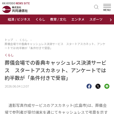
KK KYODO
KK KYODO
NEWS SITE
NEWS SITE
MENU
›
経済 / ビジネス
くらし
教育 / 文化
エンタメ
スポーツ
地
トップページ
お知らせ
トップ
›
くらし
›
葬儀会場での香典キャッシュレス決済サービス スタートアスカネット、アンケ
ニュース
ートでは 約半数が「条件付きで受容」
くらし
おすすめコンテンツ
葬儀会場での香典キャッシュレス決済サービ
ス スタートアスカネット、アンケートでは
出版物
約半数が「条件付きで受容」
会社概要
2026.06.04 12:07
遺影写真作成サービスのアスカネット(広島市)は、葬儀会
場で参列者が受付端末を通じてキャッシュレスで弔意を示す