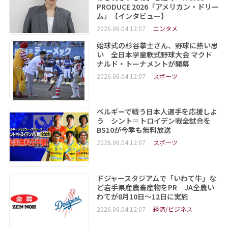
PRODUCE 2026「アメリカン・ドリー
ム」【インタビュー】
2026.06.04 12:07
エンタメ
始球式の杉谷拳士さん、野球に熱い思
い 全日本学童軟式野球大会 マクド
ナルド・トーナメントが開幕
2026.06.04 12:07
スポーツ
ベルギーで戦う日本人選手を応援しよ
う シント＝トロイデン戦全試合を
BS10が今季も無料放送
2026.06.04 12:07
スポーツ
ドジャースタジアムで「いわて牛」な
ど岩手県産農畜産物をPR JA全農い
わてが8月10日～12日に実施
2026.06.04 12:07
経済/ビジネス