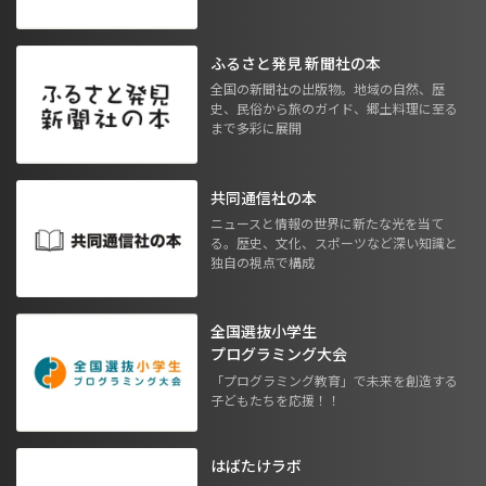
ふるさと発見 新聞社の本
全国の新聞社の出版物。地域の自然、歴
史、民俗から旅のガイド、郷土料理に至る
まで多彩に展開
共同通信社の本
ニュースと情報の世界に新たな光を当て
る。歴史、文化、スポーツなど深い知識と
独自の視点で構成
全国選抜小学生
プログラミング大会
「プログラミング教育」で未来を創造する
子どもたちを応援！！
はばたけラボ