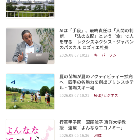
AIは「手段」、最終責任は「人間の判
断」 「法の支配」という「傘」で人
を守る レクシスネクシス・ジャパン
のパスカル ロズィエ社長
2026.08.07 10:23
キーパーソン
夏の苗場が夏のアクティビティー拡充
へ 四季の各魅力を創出プリンスホテ
ル・苗場スキー場
2026.08.07 10:21
経済/ビジネス
行革甲子園 沼尾波子 東洋大学教
授 連載「よんななエコノミー」
2026.08.05 16:36
地域