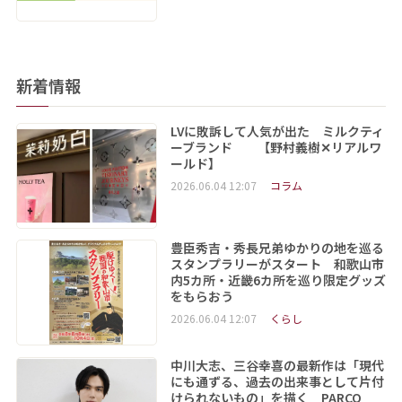
新着情報
LVに敗訴して人気が出た ミルクティ
ーブランド 【野村義樹✕リアルワ
ールド】
2026.06.04 12:07
コラム
豊臣秀吉・秀長兄弟ゆかりの地を巡る
スタンプラリーがスタート 和歌山市
内5カ所・近畿6カ所を巡り限定グッズ
をもらおう
2026.06.04 12:07
くらし
中川大志、三谷幸喜の最新作は「現代
にも通ずる、過去の出来事として片付
けられないもの」を描く PARCO