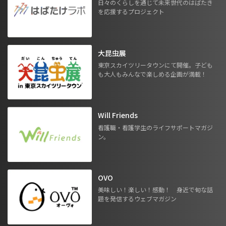
日々のくらしを通じて未来世代のはばたき
を応援するプロジェクト
大昆虫展
東京スカイツリータウンにて開催。子ども
も大人もみんなで楽しめる企画が満載！
Will Friends
看護職・看護学生のライフサポートマガジ
ン。
OVO
美味しい！楽しい！感動！ 身近で旬な話
題を発信するウェブマガジン