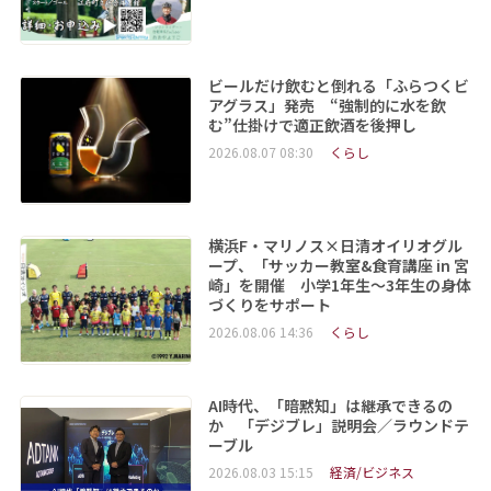
ビールだけ飲むと倒れる「ふらつくビ
アグラス」発売 “強制的に水を飲
む”仕掛けで適正飲酒を後押し
2026.08.07 08:30
くらし
横浜F・マリノス×日清オイリオグル
ープ、「サッカー教室&食育講座 in 宮
崎」を開催 小学1年生～3年生の身体
づくりをサポート
2026.08.06 14:36
くらし
AI時代、「暗黙知」は継承できるの
か 「デジブレ」説明会／ラウンドテ
ーブル
2026.08.03 15:15
経済/ビジネス